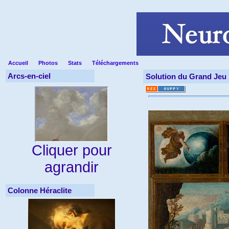
Accueil
Photos
Stats
Téléchargements
Arcs-en-ciel
Solution du Grand Jeu :
Cliquer pour
agrandir
Colonne Héraclite