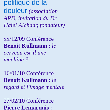
politique de la
douleur
(
association
ARD,
invitation
du Dr
Haiel Alchaar, fondateur)
xx/12/09 Conférence
Benoit Kullmann
:
le
cerveau est-il une
machine ?
16/01/10 Conférence
Benoit Kullmann
:
le
regard et l'image mentale
27/02/10 Conférence
P
ierre Lemarquis
: