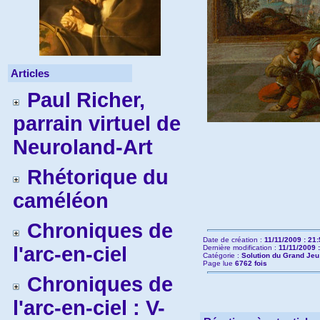
Articles
Paul Richer,
parrain virtuel de
Neuroland-Art
Rhétorique du
caméléon
Chroniques de
Date de création :
11/11/2009 : 21
l'arc-en-ciel
Dernière modification :
11/11/2009 
Catégorie :
Solution du Grand Jeu 
Page lue
6762 fois
Chroniques de
l'arc-en-ciel : V-