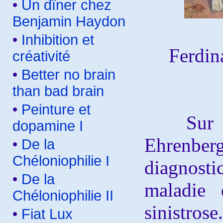
•
Un dîner chez
Benjamin Haydon
•
Inhibition et
Ferdi
créativité
•
Better no brain
than bad brain
•
Peinture et
Sur la f
dopamine I
Ehrenber
•
De la
Chéloniophilie I
diagnosti
•
De la
maladie 
Chéloniophilie II
sinistros
•
Fiat Lux