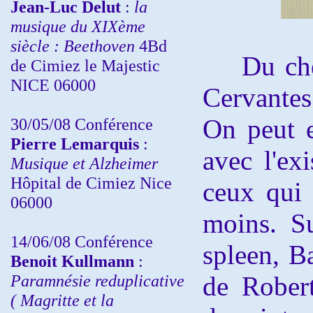
Jean-Luc Delut
:
la
musique du XIXème
siècle : Beethoven
4Bd
Du cheval
de Cimiez le Majestic
NICE 06000
Cervantes 
On peut e
30/05/08 Conférence
Pierre Lemarquis
:
avec l'ex
Musique et Alzheimer
Hôpital de Cimiez Nice
ceux qui 
06000
moins. Su
14/06/08 Conférence
spleen, Ba
Benoit Kullmann
:
Paramnésie reduplicative
de Robert
( Magritte et la