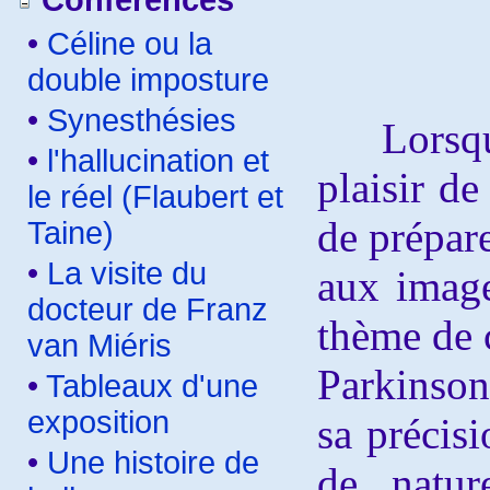
Conférences
•
Céline ou la
double imposture
•
Synesthésies
Lorsque 
•
l'hallucination et
plaisir de
le réel (Flaubert et
de prépare
Taine)
•
La visite du
aux image
docteur de Franz
thème de c
van Miéris
Parkinson
•
Tableaux d'une
exposition
sa précisi
•
Une histoire de
de natur