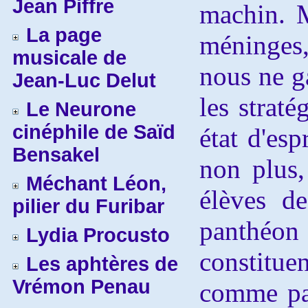
Jean Piffre
machin. M
La page
méninges,
musicale de
nous ne g
Jean-Luc Delut
les straté
Le Neurone
cinéphile de Saïd
état d'esp
Bensakel
non plus,
Méchant Léon,
élèves de
pilier du Furibar
panthéon 
Lydia Procusto
constitue
Les aphtères de
Vrémon Penau
comme pat