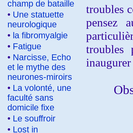
champ de bataille
troubles c
•
Une statuette
pensez a
neurologique
particuliè
•
la fibromyalgie
•
Fatigue
troubles 
•
Narcisse, Echo
inaugurer
et le mythe des
neurones-miroirs
Obs
•
La volonté, une
faculté sans
domicile fixe
•
Le souffroir
•
Lost in