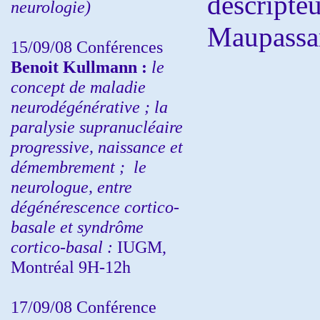
descripte
neurologie)
Maupassan
15/09/08
Conférences
Benoit Kullmann :
l
e
concept de maladie
neurodégénérative ; la
paralysie supranucléaire
progressive, naissance et
démembrement ;
le
neurologue, entre
dégénérescence cortico-
basale et syndrôme
cortico-basal :
IUGM,
Montréal 9H-12h
17/09/08 Conférence