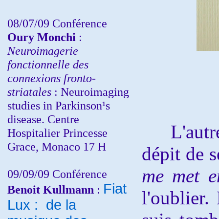
08/07/09 Conférence
Oury Monchi
:
Neuroimagerie
fonctionnelle des
connexions fronto-
striatales
: Neuroimaging
studies in Parkinson¹s
disease. Centre
L'autre j
Hospitalier Princesse
Grace, Monaco 17 H
dépit de s
me met en
09/09/09 Conférence
Fiat
Benoit Kullmann
:
l'oublier.
Lux : de la