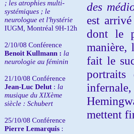
; les atrophies multi-
des médio
systémiques ; le
est arriv
neurologue et l'hystérie
IUGM, Montréal 9H-12h
dont le p
2/10/08
Conférence
manière, l
Benoit Kullmann :
la
fait le s
neurologie au féminin
portrait
21/10/08 Conférence
infernale
Jean-Luc Delut
:
la
musique du XIXème
Hemingwa
siècle : Schubert
mettent fi
25/10/08 Conférence
Pierre Lemarquis
: