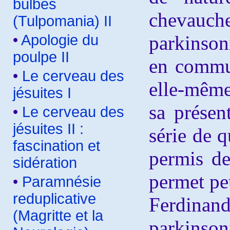
bulbes
chevauch
(Tulpomania) II
•
Apologie du
parkinson
poulpe II
en commun 
•
Le cerveau des
elle-même
jésuites I
sa présen
•
Le cerveau des
jésuites II :
série de q
fascination et
permis de
sidération
permet peu
•
Paramnésie
reduplicative
Ferdinand
(Magritte et la
parkinson