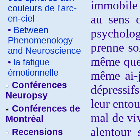
immobile q
couleurs de l'arc-
au sens d
en-ciel
•
Between
psycholog
Phenomenology
prenne soi
and Neuroscience
même que 
•
la fatigue
émotionnelle
même ai-j
Conférences
dépressifs
Neuropsy
leur entou
Conférences de
mal de viv
Montréal
alentour 
Recensions