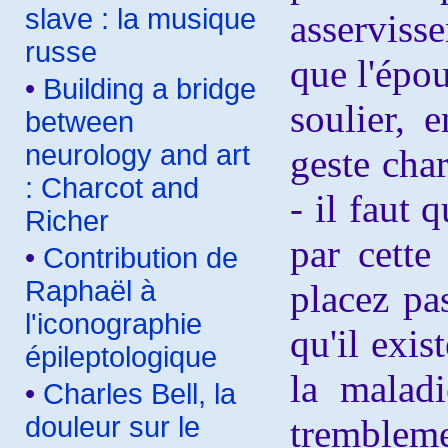
slave : la musique
asserviss
russe
que l'épou
•
Building a bridge
soulier, 
between
neurology and art
geste char
: Charcot and
- il faut 
Richer
par cette
•
Contribution de
Raphaël à
placez pa
l'iconographie
qu'il exi
épileptologique
la malad
•
Charles Bell, la
douleur sur le
trembleme