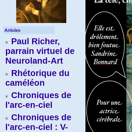
Articles
Paul Richer,
parrain virtuel de
Neuroland-Art
Rhétorique du
caméléon
Chroniques de
l'arc-en-ciel
Chroniques de
l'arc-en-ciel : V-