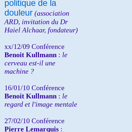
politique de la
douleur
(
association
ARD,
invitation
du Dr
Haiel Alchaar, fondateur)
xx/12/09 Conférence
Benoit Kullmann
:
le
cerveau est-il une
machine ?
16/01/10 Conférence
Benoit Kullmann
:
le
regard et l'image mentale
27/02/10 Conférence
P
ierre Lemarquis
: