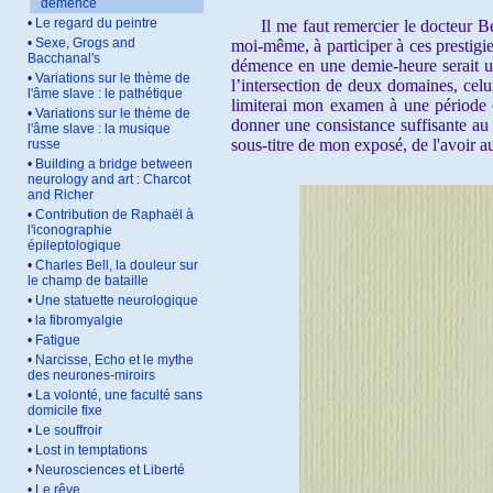
démence
•
Le regard du peintre
Il me faut remercier le docteur Bern
•
Sexe, Grogs and
moi-même, à participer à ces prestigie
Bacchanal's
démence en une demie-heure serait une
•
Variations sur le thème de
l’intersection de deux domaines, celui
l'âme slave : le pathétique
limiterai mon examen à une période co
•
Variations sur le thème de
donner une consistance suffisante au
l'âme slave : la musique
sous-titre de mon exposé, de l'avoir a
russe
•
Building a bridge between
neurology and art : Charcot
and Richer
•
Contribution de Raphaël à
l'iconographie
épileptologique
•
Charles Bell, la douleur sur
le champ de bataille
•
Une statuette neurologique
•
la fibromyalgie
•
Fatigue
•
Narcisse, Echo et le mythe
des neurones-miroirs
•
La volonté, une faculté sans
domicile fixe
•
Le souffroir
•
Lost in temptations
•
Neurosciences et Liberté
•
Le rêve