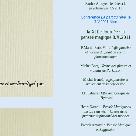
Patrick Amoyel : le rêve et la
psychanalyse
7.5.2011
Conférence
La part du rêve
le
7.V.2011 Nice
la XIIIe Journée : la
pensée magique 8.X.2011
P.Martin Paris VI :
L’effet placebo
et nocebo du point de vue du
pharmacologue
Michel Borg :
Vertus des plantes et
maladie de Parkinson
Michel Benoît :
Effet placebo et
traitement de la dépression
J.P. Cibiera :
Effet analgésique de
l’Hypnose
Henri Daran :
Pensée Magique ou
histoire du réel ?
Crises de la
présence et pluralité des mondes
Patrick Amoyel :
Pensée Magique
et Suggestion