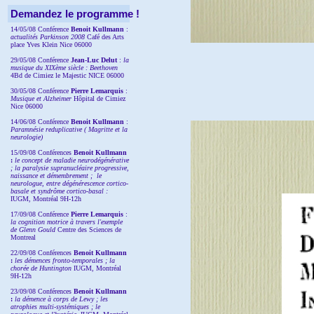
Demandez le programme !
14/05/08 Conférence
Benoit Kullmann
:
actualités Parkinson 2008
Café des Arts
place Yves Klein Nice 06000
29/05/08 Conférence
Jean-Luc Delut
:
la
musique du XIXème siècle : Beethoven
4Bd de Cimiez le Majestic NICE 06000
30/05/08 Conférence
Pierre Lemarquis
:
Musique et Alzheimer
Hôpital de Cimiez
Nice 06000
14/06/08 Conférence
Benoit Kullmann
:
Paramnésie reduplicative ( Magritte et la
neurologie)
15/09/08
Conférences
Benoit Kullmann
:
l
e concept de maladie neurodégénérative
; la
paralysie supranucléaire progressive,
naissance et démembrement ;
le
neurologue, entre dégénérescence cortico-
basale et syndrôme cortico-basal :
IUGM, Montréal 9H-12h
17/09/08 Conférence
Pierre Lemarquis
:
la cognition motrice à travers l'exemple
de Glenn Gould
Centre des Sciences de
Montreal
22/09/08
Conférences
Benoit Kullmann
:
les démences fronto-temporales ; la
chorée de Huntington
IUGM, Montréal
9H-12h
23/09/08
Conférences
Benoit Kullmann
:
la démence à corps de Lewy ; les
atrophies multi-systémiques ; le