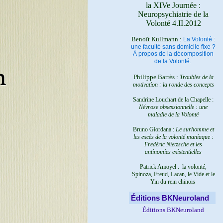
la XIVe Journée :
Neuropsychiatrie de la
Volonté 4.II.2012
Benoît Kullmann :
La Volonté :
une faculté sans domicile fixe ?
À propos de la décomposition
de la Volonté.
Philippe Barrès :
Troubles de la
motivation : la ronde des concepts
Sandrine Louchart de la Chapelle :
Névrose obsessionnelle : une
maladie de la Volonté
Bruno Giordana :
Le surhomme et
les excès de la volonté maniaque :
Fredéric Nietzsche et les
antinomies existentielles
Patrick Amoyel : la volonté,
Spinoza, Freud, Lacan, le Vide et le
Yin du rein chinois
Éditions BKNeuroland
Éditions BKNeuroland