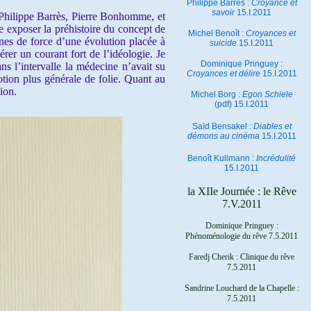
Philippe Barrès :
Croyance et
savoir
15.I.2011
 Philippe Barrès, Pierre Bonhomme, et
re exposer la préhistoire du concept de
Michel Benoît :
Croyances et
gnes de force d’une évolution placée à
suicide
15.I.2011
érer un courant fort de l’idéologie. Je
Dominique Pringuey :
ns l’intervalle la médecine n’avait su
Croyances et délire
15.I.2011
tion plus générale de folie. Quant au
ion.
Michel Borg :
Egon Schiele
(pdf) 15.I.2011
Saïd Bensakel :
Diables et
démons au cinéma
15.I.2011
Benoît Kullmann :
Incrédulité
15.I.2011
la XIIe Journée : le Rêve
7.V.2011
Dominique Pringuey :
Phénoménologie du rêve 7.5.2011
Faredj Cherik : Clinique du rêve
7.5.2011
Sandrine Louchard de la Chapelle :
7.5.2011