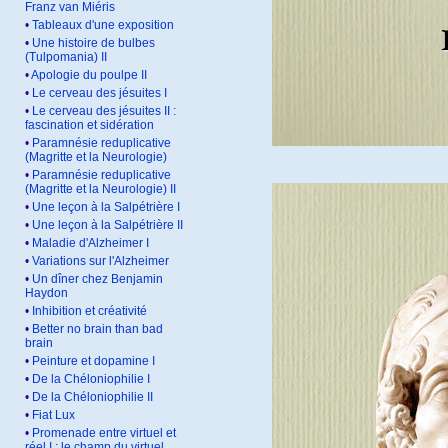
Franz van Miéris
•
Tableaux d'une exposition
•
Une histoire de bulbes
(Tulpomania) II
•
Apologie du poulpe II
•
Le cerveau des jésuites I
•
Le cerveau des jésuites II :
fascination et sidération
•
Paramnésie reduplicative
(Magritte et la Neurologie)
•
Paramnésie reduplicative
(Magritte et la Neurologie) II
•
Une leçon à la Salpétrière I
•
Une leçon à la Salpétrière II
•
Maladie d'Alzheimer I
•
Variations sur l'Alzheimer
•
Un dîner chez Benjamin
Haydon
•
Inhibition et créativité
•
Better no brain than bad
brain
•
Peinture et dopamine I
•
De la Chéloniophilie I
•
De la Chéloniophilie II
•
Fiat Lux
•
Promenade entre virtuel et
réel I : le champ du virtuel