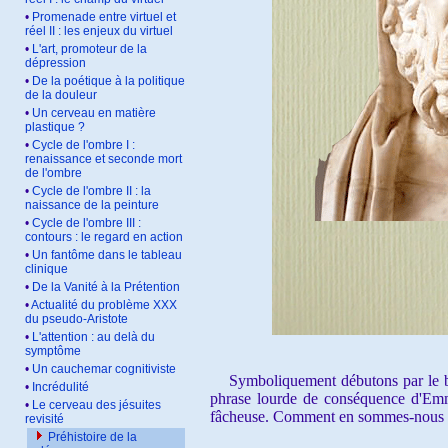
•
Promenade entre virtuel et
réel II : les enjeux du virtuel
•
L'art, promoteur de la
dépression
•
De la poétique à la politique
de la douleur
•
Un cerveau en matière
plastique ?
•
Cycle de l'ombre I :
renaissance et seconde mort
de l'ombre
•
Cycle de l'ombre II : la
naissance de la peinture
•
Cycle de l'ombre III :
contours : le regard en action
•
Un fantôme dans le tableau
clinique
•
De la Vanité à la Prétention
•
Actualité du problème XXX
du pseudo-Aristote
•
L'attention : au delà du
symptôme
•
Un cauchemar cognitiviste
Symboliquement débutons par le bust
•
Incrédulité
phrase lourde de conséquence d'Emman
•
Le cerveau des jésuites
fâcheuse. Comment en sommes-nous ar
revisité
Préhistoire de la