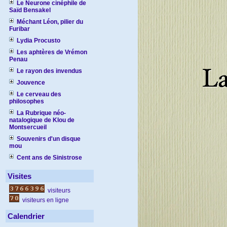
Le Neurone cinéphile de
Saïd Bensakel
Méchant Léon, pilier du
Furibar
Lydia Procusto
Les aphtères de Vrémon
Penau
Le rayon des invendus
Jouvence
Le cerveau des
philosophes
La Rubrique néo-
natalogique de Klou de
Montsercueil
Souvenirs d'un disque
mou
Cent ans de Sinistrose
Visites
visiteurs
visiteurs en ligne
Calendrier