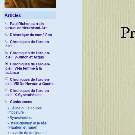
Articles
Paul Richer, parrain
virtuel de Neuroland-Art
Rhétorique du caméléon
Chroniques de l'arc-en-
ciel
Chroniques de l'arc-en-
ciel : V-Junon et Argus
Chroniques de l'arc-en-
ciel : VI-la femme à la
balance
Chroniques de l'arc-en-
ciel -VIII De Newton à Goethe
Chroniques de l'arc-en-
ciel : X-Synesthésies
Conférences
•
Céline ou la double
imposture
•
Synesthésies
•
l'hallucination et le réel
(Flaubert et Taine)
•
La visite du docteur de