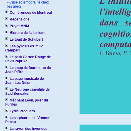
•
Crise et temporalité chez
les grecs
Conférences de Montréal
Recensions
Projet MNM
Histoire de l'albinisme
Le touit de Schubert
Les pyrosis d'Emilio
Campari
Le petit Carton Rouge de
Pavu Paprika
Le coup de fourchette de
Jean Piffre
La page musicale de
Jean-Luc Delut
Le Neurone cinéphile de
Saïd Bensakel
Méchant Léon, pilier du
Furibar
Lydia Procusto
Les aphtères de Vrémon
Penau
Le rayon des invendus