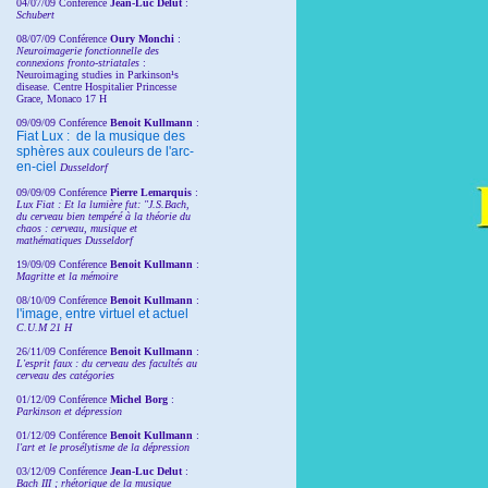
04/07/09 Conférence
Jean-Luc Delut
:
Schubert
08/07/09 Conférence
Oury Monchi
:
Neuroimagerie fonctionnelle des
connexions fronto-striatales
:
Neuroimaging studies in Parkinson¹s
disease. Centre Hospitalier Princesse
Grace, Monaco 17 H
09/09/09 Conférence
Benoit Kullmann
:
Fiat Lux : de la musique des
sphères aux couleurs de l'arc-
en-ciel
Dusseldorf
09/09/09 Conférence
Pierre Lemarquis
:
Lux Fiat : Et la lumière fut: "J.S.Bach,
du cerveau bien tempéré à la théorie du
chaos : cerveau, musique et
mathématiques Dusseldorf
19/09/09 Conférence
Benoit Kullmann
:
Magritte et la mémoire
08/10/09 Conférence
Benoit Kullmann
:
l'image, entre virtuel et actuel
C.U.M 21 H
26/11/09 Conférence
Benoit Kullmann
:
L'esprit faux : du cerveau des facultés au
cerveau des catégories
01/12/09 Conférence
Michel Borg
:
Parkinson et dépression
01/12/09 Conférence
Benoit Kullmann
:
l'art et le prosélytisme de la dépression
03/12/09 Conférence
Jean-Luc Delut
:
Bach III ; rhétorique de la musique