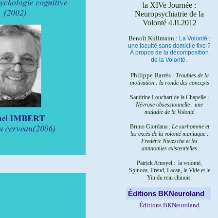
la XIVe Journée :
Neuropsychiatrie de la
Volonté 4.II.2012
Benoît Kullmann :
La Volonté :
une faculté sans domicile fixe ?
À propos de la décomposition
de la Volonté.
Philippe Barrès :
Troubles de la
motivation : la ronde des concepts
Sandrine Louchart de la Chapelle :
Névrose obsessionnelle : une
maladie de la Volonté
Bruno Giordana :
Le surhomme et
les excès de la volonté maniaque :
Fredéric Nietzsche et les
antinomies existentielles
Patrick Amoyel : la volonté,
Spinoza, Freud, Lacan, le Vide et le
Yin du rein chinois
Éditions BKNeuroland
Éditions BKNeuroland