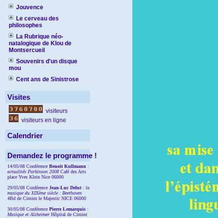
Jouvence
Le cerveau des
philosophes
La Rubrique néo-
natalogique de Klou de
Montsercueil
Souvenirs d'un disque
mou
Cent ans de Sinistrose
Visites
visiteurs
visiteurs en ligne
Calendrier
Demandez le programme !
14/05/08 Conférence
Benoit Kullmann
:
actualités Parkinson 2008
Café des Arts
place Yves Klein Nice 06000
29/05/08 Conférence
Jean-Luc Delut
:
la
musique du XIXème siècle : Beethoven
4Bd de Cimiez le Majestic NICE 06000
30/05/08 Conférence
Pierre Lemarquis
:
Musique et Alzheimer
Hôpital de Cimiez