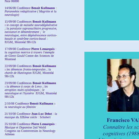
Nice 06000
14/06/08 Conférence
Benoit Kullmann
:
Paramnésie reduplicative ( Magritte et la
neurologie)
15/09/08
Conférences
Benoit Kullmann
:
l
e concept de maladie neurodégénérative
; la
paralysie supranucléaire progressive,
naissance et démembrement ;
le
neurologue, entre dégénérescence cortico-
basale et syndrôme cortico-basal :
IUGM, Montréal 9H-12h
17/09/08 Conférence
Pierre Lemarquis
:
la cognition motrice à travers l'exemple
de Glenn Gould
Centre des Sciences de
Montreal
22/09/08
Conférences
Benoit Kullmann
:
les démences fronto-temporales ; la
chorée de Huntington
IUGM, Montréal
9H-12h
23/09/08
Conférences
Benoit Kullmann
:
la démence à corps de Lewy ; les
atrophies multi-systémiques ; le
neurologue et l'hystérie
IUGM, Montréal
9H-12h
2/10/08
Conférence
Benoit Kullmann :
la neurologie au féminin
21/10/08 Conférence
Jean-Luc Delut
:
la
musique du XIXème siècle : Schubert
25/10/08 Conférence
Pierre Lemarquis
:
Musique et Dopamine
2nd World
Congress on Controversies in Neurology
Athènes