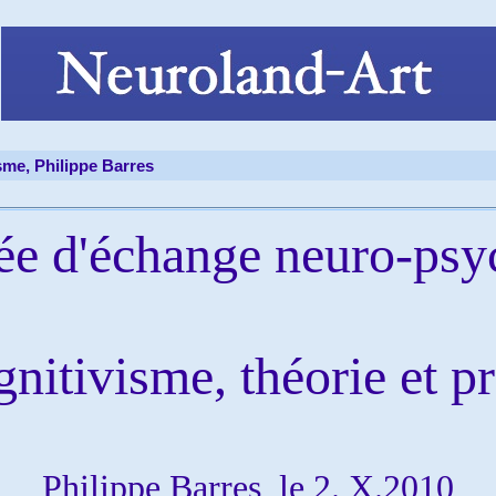
sme, Philippe Barres
ée d'échange neuro-psyc
nitivisme, théorie et p
Philippe Barres, le 2. X.2010