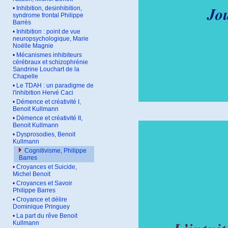
•
Inhibition, desinhibition,
syndrome frontal Philippe
Barrès
•
Inhibition : point de vue
neuropsychologique, Marie
Noëlle Magnie
•
Mécanismes inhibiteurs
cérébraux et schizophrénie
Sandrine Louchart de la
Chapelle
•
Le TDAH : un paradigme de
l'inhibition Hervé Caci
•
Démence et créativité I,
Benoit Kullmann
•
Démence et créativité II,
Benoit Kullmann
•
Dysprosodies, Benoit
Kullmann
Cognitivisme, Philippe
Barres
•
Croyances et Suicide,
Michel Benoit
•
Croyances et Savoir
Philippe Barres
•
Croyance et délire
Dominique Pringuey
•
La part du rêve Benoit
Kullmann