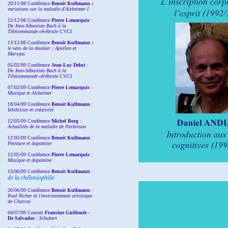
20/11/08
Conférence
Benoit Kullmann :
variations sur la maladie d'Alzheimer I
12/12/08 Conférence
Pierre Lemarquis
:
De Jean-Sébastien Bach à la
Télécommande cérébrale
CVCI
13/12/08
Conférence
Benoit Kullmann :
le sens de la douleur ; Apollon et
Marsyas
05/02/09 Conférence
Jean-Luc Delut
:
De Jean-Sébastien Bach à la
Télécommande cérébrale
CVCI
07/02/09 Conférence
Pierre Lemarquis
:
Musique et Alzheimer
18/04/09 Conférence
Benoit Kullmann
:
Inhibition et créativité
12/05/09 Conférence
Michel Borg
:
Actualités de la maladie de Parkinson
12/05/09 Conférence
Benoit Kullmann
:
Peinture et dopamine
12/05/09 Conférence
Pierre Lemarquis
:
Musique et dopamine
13/06/09 Conférence
Benoit Kullmann
:
de la chéloniophilie
20/06/09 Conférence
Benoit Kullmann
:
Paul Richer et l'environnement artistique
de Charcot
04/07/09 Concert
Francine Guillouët -
De Salvador
:
Schubert