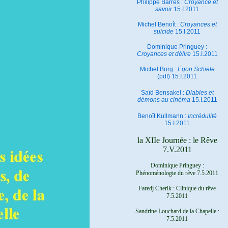
Philippe Barrès :
Croyance et
savoir
15.I.2011
Michel Benoît :
Croyances et
suicide
15.I.2011
Dominique Pringuey :
Croyances et délire
15.I.2011
Michel Borg :
Egon Schiele
(pdf) 15.I.2011
Saïd Bensakel :
Diables et
démons au cinéma
15.I.2011
Benoît Kullmann :
Incrédulité
15.I.2011
la XIIe Journée : le Rêve
7.V.2011
Dominique Pringuey :
Phénoménologie du rêve 7.5.2011
Faredj Cherik : Clinique du rêve
7.5.2011
Sandrine Louchard de la Chapelle :
7.5.2011