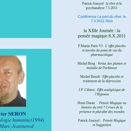
Patrick Amoyel : le rêve et la
psychanalyse
7.5.2011
Conférence
La part du rêve
le
7.V.2011 Nice
la XIIIe Journée : la
pensée magique 8.X.2011
P.Martin Paris VI :
L’effet placebo
et nocebo du point de vue du
pharmacologue
Michel Borg :
Vertus des plantes et
maladie de Parkinson
Michel Benoît :
Effet placebo et
traitement de la dépression
J.P. Cibiera :
Effet analgésique de
l’Hypnose
Henri Daran :
Pensée Magique ou
histoire du réel ?
Crises de la
présence et pluralité des mondes
Patrick Amoyel :
Pensée Magique
et Suggestion