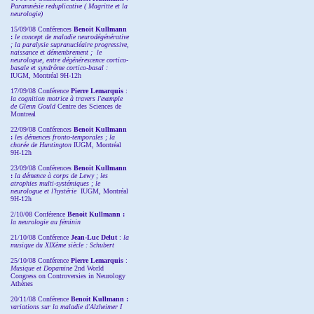
Paramnésie reduplicative ( Magritte et la
neurologie)
15/09/08
Conférences
Benoit Kullmann
:
l
e concept de maladie neurodégénérative
; la
paralysie supranucléaire progressive,
naissance et démembrement ;
le
neurologue, entre dégénérescence cortico-
basale et syndrôme cortico-basal :
IUGM, Montréal 9H-12h
17/09/08 Conférence
Pierre Lemarquis
:
la cognition motrice à travers l'exemple
de Glenn Gould
Centre des Sciences de
Montreal
22/09/08
Conférences
Benoit Kullmann
:
les démences fronto-temporales ; la
chorée de Huntington
IUGM, Montréal
9H-12h
23/09/08
Conférences
Benoit Kullmann
:
la démence à corps de Lewy ; les
atrophies multi-systémiques ; le
neurologue et l'hystérie
IUGM, Montréal
9H-12h
2/10/08
Conférence
Benoit Kullmann :
la neurologie au féminin
21/10/08 Conférence
Jean-Luc Delut
:
la
musique du XIXème siècle : Schubert
25/10/08 Conférence
Pierre Lemarquis
:
Musique et Dopamine
2nd World
Congress on Controversies in Neurology
Athènes
20/11/08
Conférence
Benoit Kullmann :
variations sur la maladie d'Alzheimer I