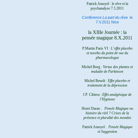
Patrick Amoyel : le rêve et la
psychanalyse
7.5.2011
Conférence
La part du rêve
le
7.V.2011 Nice
la XIIIe Journée : la
pensée magique 8.X.2011
P.Martin Paris VI :
L’effet placebo
et nocebo du point de vue du
pharmacologue
Michel Borg :
Vertus des plantes et
maladie de Parkinson
Michel Benoît :
Effet placebo et
traitement de la dépression
J.P. Cibiera :
Effet analgésique de
l’Hypnose
Henri Daran :
Pensée Magique ou
histoire du réel ?
Crises de la
présence et pluralité des mondes
Patrick Amoyel :
Pensée Magique
et Suggestion