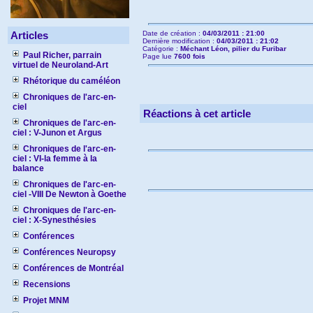
Articles
Date de création :
04/03/2011 : 21:00
Dernière modification :
04/03/2011 : 21:02
Catégorie :
Méchant Léon, pilier du Furibar
Paul Richer, parrain
Page lue
7600 fois
virtuel de Neuroland-Art
Rhétorique du caméléon
Chroniques de l'arc-en-
ciel
Réactions à cet article
Chroniques de l'arc-en-
ciel : V-Junon et Argus
Chroniques de l'arc-en-
ciel : VI-la femme à la
balance
Chroniques de l'arc-en-
ciel -VIII De Newton à Goethe
Chroniques de l'arc-en-
ciel : X-Synesthésies
Conférences
Conférences Neuropsy
Conférences de Montréal
Recensions
Projet MNM