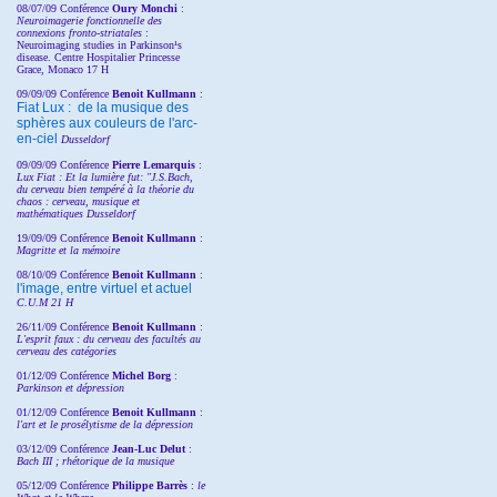
08/07/09 Conférence
Oury Monchi
:
Neuroimagerie fonctionnelle des
connexions fronto-striatales
:
Neuroimaging studies in Parkinson¹s
disease. Centre Hospitalier Princesse
Grace, Monaco 17 H
09/09/09 Conférence
Benoit Kullmann
:
Fiat Lux : de la musique des
sphères aux couleurs de l'arc-
en-ciel
Dusseldorf
09/09/09 Conférence
Pierre Lemarquis
:
Lux Fiat : Et la lumière fut: "J.S.Bach,
du cerveau bien tempéré à la théorie du
chaos : cerveau, musique et
mathématiques Dusseldorf
19/09/09 Conférence
Benoit Kullmann
:
Magritte et la mémoire
08/10/09 Conférence
Benoit Kullmann
:
l'image, entre virtuel et actuel
C.U.M 21 H
26/11/09 Conférence
Benoit Kullmann
:
L'esprit faux : du cerveau des facultés au
cerveau des catégories
01/12/09 Conférence
Michel Borg
:
Parkinson et dépression
01/12/09 Conférence
Benoit Kullmann
:
l'art et le prosélytisme de la dépression
03/12/09 Conférence
Jean-Luc Delut
:
Bach III ; rhétorique de la musique
05/12/09 Conférence
Philippe Barrès
:
le