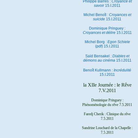
Philippe Barrès :
Croyance et
savoir
15.I.2011
Michel Benoît :
Croyances et
suicide
15.I.2011
Dominique Pringuey :
Croyances et délire
15.I.2011
Michel Borg :
Egon Schiele
(pdf) 15.I.2011
Saïd Bensakel :
Diables et
démons au cinéma
15.I.2011
Benoît Kullmann :
Incrédulité
15.I.2011
la XIIe Journée : le Rêve
7.V.2011
Dominique Pringuey :
Phénoménologie du rêve 7.5.2011
Faredj Cherik : Clinique du rêve
7.5.2011
Sandrine Louchard de la Chapelle :
7.5.2011