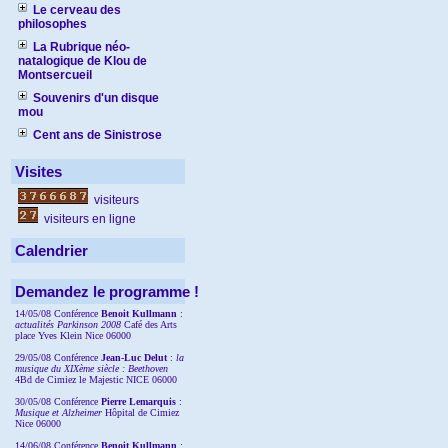
Le cerveau des
philosophes
La Rubrique néo-
natalogique de Klou de
Montsercueil
Souvenirs d'un disque
mou
Cent ans de Sinistrose
Visites
visiteurs
visiteurs en ligne
Calendrier
Demandez le programme !
14/05/08 Conférence
Benoit Kullmann
:
actualités Parkinson 2008
Café des Arts
place Yves Klein Nice 06000
29/05/08 Conférence
Jean-Luc Delut
:
la
musique du XIXème siècle : Beethoven
4Bd de Cimiez le Majestic NICE 06000
30/05/08 Conférence
Pierre Lemarquis
:
Musique et Alzheimer
Hôpital de Cimiez
Nice 06000
14/06/08 Conférence
Benoit Kullmann
: