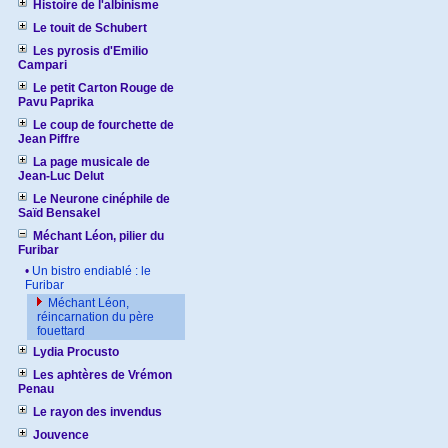
Histoire de l'albinisme
Le touit de Schubert
Les pyrosis d'Emilio
Campari
Le petit Carton Rouge de
Pavu Paprika
Le coup de fourchette de
Jean Piffre
La page musicale de
Jean-Luc Delut
Le Neurone cinéphile de
Saïd Bensakel
Méchant Léon, pilier du
Furibar
•
Un bistro endiablé : le
Furibar
Méchant Léon,
réincarnation du père
fouettard
Lydia Procusto
Les aphtères de Vrémon
Penau
Le rayon des invendus
Jouvence