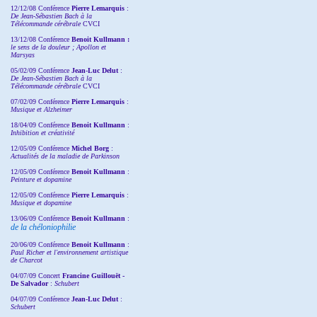
12/12/08 Conférence
Pierre Lemarquis
:
De Jean-Sébastien Bach à la
Télécommande cérébrale
CVCI
13/12/08
Conférence
Benoit Kullmann :
le sens de la douleur ; Apollon et
Marsyas
05/02/09 Conférence
Jean-Luc Delut
:
De Jean-Sébastien Bach à la
Télécommande cérébrale
CVCI
07/02/09 Conférence
Pierre Lemarquis
:
Musique et Alzheimer
18/04/09 Conférence
Benoit Kullmann
:
Inhibition et créativité
12/05/09 Conférence
Michel Borg
:
Actualités de la maladie de Parkinson
12/05/09 Conférence
Benoit Kullmann
:
Peinture et dopamine
12/05/09 Conférence
Pierre Lemarquis
:
Musique et dopamine
13/06/09 Conférence
Benoit Kullmann
:
de la chéloniophilie
20/06/09 Conférence
Benoit Kullmann
:
Paul Richer et l'environnement artistique
de Charcot
04/07/09 Concert
Francine Guillouët -
De Salvador
:
Schubert
04/07/09 Conférence
Jean-Luc Delut
:
Schubert