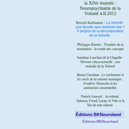
la XIVe Journée :
Neuropsychiatrie de la
Volonté 4.II.2012
Benoît Kullmann :
La Volonté :
une faculté sans domicile fixe ?
À propos de la décomposition
de la Volonté.
Philippe Barrès :
Troubles de la
motivation : la ronde des concepts
Sandrine Louchart de la Chapelle :
Névrose obsessionnelle : une
maladie de la Volonté
Bruno Giordana :
Le surhomme et
les excès de la volonté maniaque :
Fredéric Nietzsche et les
antinomies existentielles
Patrick Amoyel : la volonté,
Spinoza, Freud, Lacan, le Vide et le
Yin du rein chinois
Éditions BKNeuroland
Éditions BKNeuroland