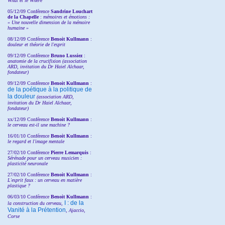
What et le Where
05/12/09 Conférence
Sandrine
Louchart
de la Chapelle
:
mémoires et émotions :
« Une nouvelle dimension de la mémoire
humaine »
08/12/09 Conférence
Benoit Kullmann
:
douleur et théorie de l'esprit
09/12/09 Conférence
Bruno Lussiez
:
anatomie de la crucifixion (association
ARD, invitation du Dr Haiel Alchaar,
fondateur)
09/12/09 Conférence
Benoit Kullmann
:
de la poétique à la politique de
la douleur
(
association ARD,
invitation
du Dr
Haiel Alchaar,
fondateur)
xx/12/09 Conférence
Benoit Kullmann
:
le cerveau est-il une machine ?
16/01/10 Conférence
Benoit Kullmann
:
le regard et l'image mentale
27/02/10 Conférence
P
ierre Lemarquis
:
Sérénade pour un cerveau musicien :
plasticité neuronale
27/02/10 Conférence
Benoit Kullmann
:
L'esprit faux : un cerveau en matière
plastique ?
06/03/10 Conférence
Benoit Kullmann
:
I : de la
la construction du cerveau,
Vanité à la Prétention
, Ajaccio,
Corse