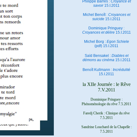
Philippe Barrès :
Croyance et
savoir
15.I.2011
Michel Benoît :
Croyances et
suicide
15.I.2011
Dominique Pringuey :
Croyances et délire
15.I.2011
Michel Borg :
Egon Schiele
(pdf) 15.I.2011
Saïd Bensakel :
Diables et
démons au cinéma
15.I.2011
Benoît Kullmann :
Incrédulité
15.I.2011
la XIIe Journée : le Rêve
7.V.2011
Dominique Pringuey :
Phénoménologie du rêve 7.5.2011
Faredj Cherik : Clinique du rêve
7.5.2011
Sandrine Louchard de la Chapelle :
7.5.2011