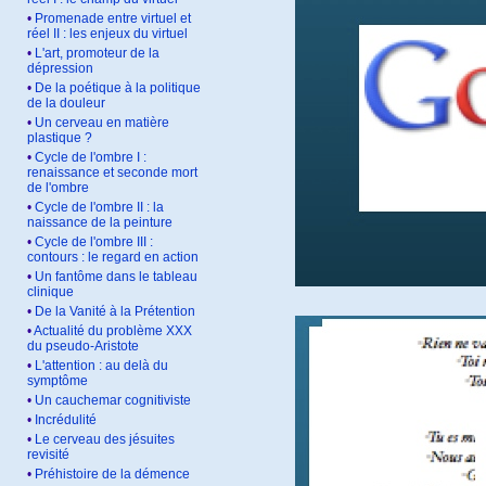
•
Promenade entre virtuel et
réel II : les enjeux du virtuel
•
L'art, promoteur de la
dépression
•
De la poétique à la politique
de la douleur
•
Un cerveau en matière
plastique ?
•
Cycle de l'ombre I :
renaissance et seconde mort
de l'ombre
•
Cycle de l'ombre II : la
naissance de la peinture
•
Cycle de l'ombre III :
contours : le regard en action
•
Un fantôme dans le tableau
clinique
•
De la Vanité à la Prétention
•
Actualité du problème XXX
du pseudo-Aristote
•
L'attention : au delà du
symptôme
•
Un cauchemar cognitiviste
•
Incrédulité
•
Le cerveau des jésuites
revisité
•
Préhistoire de la démence