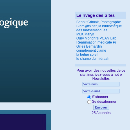
Le rivage des Sites
Benoit Grimalt, Photographe
Bibm@th.net, la bibliothèque
des mathématiques
MLK Maryk
Oury Monchi's PCAN Lab
Reanimation médicale Pr
Gilles Bernardin
complement d'âme
la tortue soleil
le champ du midrash
Pour avoir des nouvelles de ce
site, inscrivez-vous à notre
Newsletter.
S'abonner
Se désabonner
Envoyer
25 Abonnés