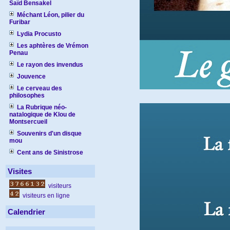
Saïd Bensakel
Méchant Léon, pilier du
Furibar
Lydia Procusto
Les aphtères de Vrémon
Penau
Le rayon des invendus
Jouvence
Le cerveau des
philosophes
La Rubrique néo-
natalogique de Klou de
Montsercueil
Souvenirs d'un disque
mou
Cent ans de Sinistrose
Visites
visiteurs
visiteurs en ligne
Calendrier