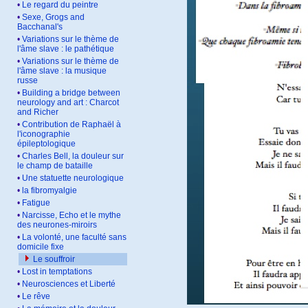
•
Le regard du peintre
•
Sexe, Grogs and
Bacchanal's
•
Variations sur le thème de
l'âme slave : le pathétique
•
Variations sur le thème de
l'âme slave : la musique
russe
•
Building a bridge between
neurology and art : Charcot
and Richer
•
Contribution de Raphaël à
l'iconographie
épileptologique
•
Charles Bell, la douleur sur
le champ de bataille
•
Une statuette neurologique
•
la fibromyalgie
•
Fatigue
•
Narcisse, Echo et le mythe
des neurones-miroirs
•
La volonté, une faculté sans
domicile fixe
Le souffroir
•
Lost in temptations
•
Neurosciences et Liberté
•
Le rêve