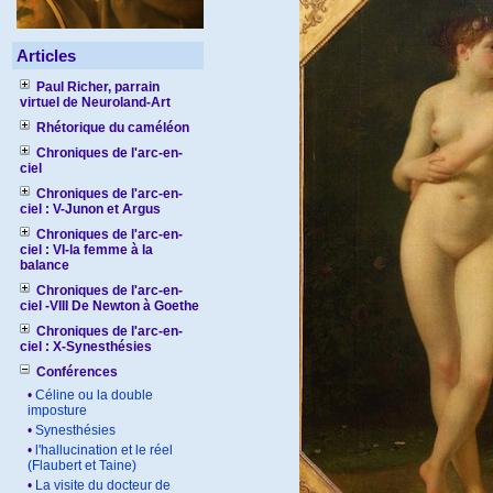
Articles
Paul Richer, parrain
virtuel de Neuroland-Art
Rhétorique du caméléon
Chroniques de l'arc-en-
ciel
Chroniques de l'arc-en-
ciel : V-Junon et Argus
Chroniques de l'arc-en-
ciel : VI-la femme à la
balance
Chroniques de l'arc-en-
ciel -VIII De Newton à Goethe
Chroniques de l'arc-en-
ciel : X-Synesthésies
Conférences
•
Céline ou la double
imposture
•
Synesthésies
•
l'hallucination et le réel
(Flaubert et Taine)
•
La visite du docteur de