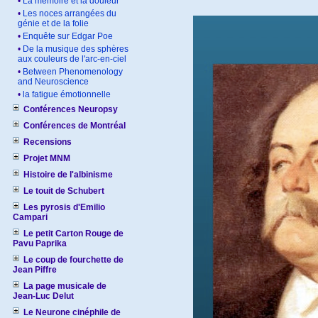
•
La mémoire et la douleur
•
Les noces arrangées du
génie et de la folie
•
Enquête sur Edgar Poe
•
De la musique des sphères
aux couleurs de l'arc-en-ciel
•
Between Phenomenology
and Neuroscience
•
la fatigue émotionnelle
Conférences Neuropsy
Conférences de Montréal
Recensions
Projet MNM
Histoire de l'albinisme
Le touit de Schubert
Les pyrosis d'Emilio
Campari
Le petit Carton Rouge de
Pavu Paprika
Le coup de fourchette de
Jean Piffre
La page musicale de
Jean-Luc Delut
Le Neurone cinéphile de