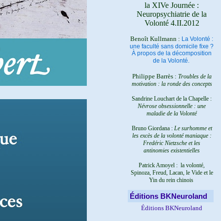
la XIVe Journée :
Neuropsychiatrie de la
Volonté 4.II.2012
Benoît Kullmann :
La Volonté :
une faculté sans domicile fixe ?
À propos de la décomposition
de la Volonté.
Philippe Barrès :
Troubles de la
motivation : la ronde des concepts
Sandrine Louchart de la Chapelle :
Névrose obsessionnelle : une
maladie de la Volonté
Bruno Giordana :
Le surhomme et
les excès de la volonté maniaque :
Fredéric Nietzsche et les
antinomies existentielles
Patrick Amoyel : la volonté,
Spinoza, Freud, Lacan, le Vide et le
Yin du rein chinois
Éditions BKNeuroland
Éditions BKNeuroland