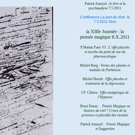
Patrick Amoyel : le rêve et la
psychanalyse
7.5.2011
Conférence
La part du rêve
le
7.V.2011 Nice
la XIIIe Journée : la
pensée magique 8.X.2011
P.Martin Paris VI :
L’effet placebo
et nocebo du point de vue du
pharmacologue
Michel Borg :
Vertus des plantes et
maladie de Parkinson
Michel Benoît :
Effet placebo et
traitement de la dépression
J.P. Cibiera :
Effet analgésique de
l’Hypnose
Henri Daran :
Pensée Magique ou
histoire du réel ?
Crises de la
présence et pluralité des mondes
Patrick Amoyel :
Pensée Magique
et Suggestion