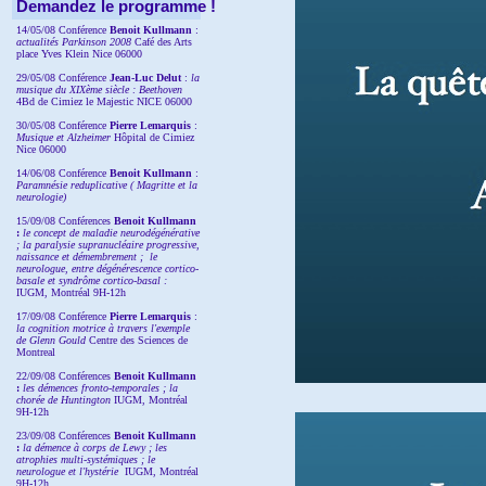
Demandez le programme !
14/05/08 Conférence
Benoit Kullmann
:
actualités Parkinson 2008
Café des Arts
place Yves Klein Nice 06000
29/05/08 Conférence
Jean-Luc Delut
:
la
musique du XIXème siècle : Beethoven
4Bd de Cimiez le Majestic NICE 06000
30/05/08 Conférence
Pierre Lemarquis
:
Musique et Alzheimer
Hôpital de Cimiez
Nice 06000
14/06/08 Conférence
Benoit Kullmann
:
Paramnésie reduplicative ( Magritte et la
neurologie)
15/09/08
Conférences
Benoit Kullmann
:
l
e concept de maladie neurodégénérative
; la
paralysie supranucléaire progressive,
naissance et démembrement ;
le
neurologue, entre dégénérescence cortico-
basale et syndrôme cortico-basal :
IUGM, Montréal 9H-12h
17/09/08 Conférence
Pierre Lemarquis
:
la cognition motrice à travers l'exemple
de Glenn Gould
Centre des Sciences de
Montreal
22/09/08
Conférences
Benoit Kullmann
:
les démences fronto-temporales ; la
chorée de Huntington
IUGM, Montréal
9H-12h
23/09/08
Conférences
Benoit Kullmann
:
la démence à corps de Lewy ; les
atrophies multi-systémiques ; le
neurologue et l'hystérie
IUGM, Montréal
9H-12h