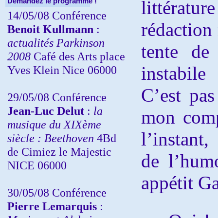
Demandez le programme !
littératu
14/05/08 Conférence
rédaction 
Benoit Kullmann
:
actualités Parkinson
tente de 
2008
Café des Arts place
instabil
Yves Klein Nice 06000
C’est pas
29/05/08 Conférence
Jean-Luc Delut
:
la
mon comp
musique du XIXème
l’instant
siècle : Beethoven
4Bd
de Cimiez le Majestic
de l’hum
NICE 06000
appétit 
30/05/08 Conférence
Pierre Lemarquis
: