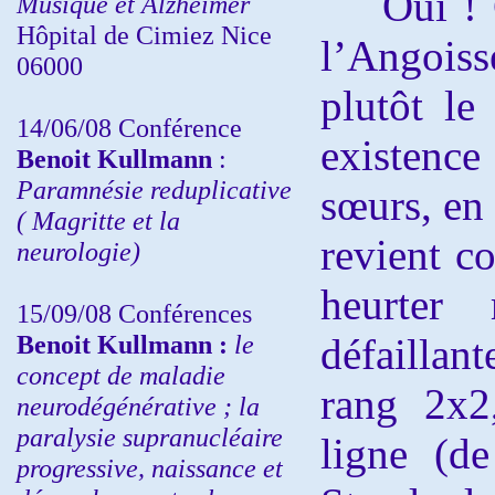
Oui ! C’
Musique et Alzheimer
Hôpital de Cimiez Nice
l’Angois
06000
plutôt l
14/06/08 Conférence
existenc
Benoit Kullmann
:
Paramnésie reduplicative
sœurs, en 
( Magritte et la
revient 
neurologie)
heurter
15/09/08
Conférences
Benoit Kullmann :
l
e
défaillan
concept de maladie
rang 2x2
neurodégénérative ; la
paralysie supranucléaire
ligne (d
progressive, naissance et