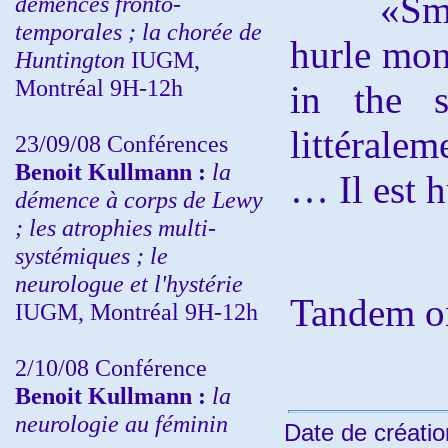
«Smoke
démences fronto-
temporales ; la chorée de
hurle mon 
Huntington
IUGM,
Montréal 9H-12h
in the s
littéralem
23/09/08
Conférences
Benoit Kullmann :
la
… Il est h
démence à corps de Lewy
; les atrophies multi-
systémiques ; le
neurologue et l'hystérie
Tandem o
IUGM, Montréal 9H-12h
2/10/08
Conférence
Benoit Kullmann :
la
neurologie au féminin
Date de créatio