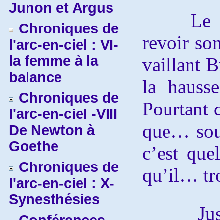
Junon et Argus
Le pau
Chroniques de
revoir son
l'arc-en-ciel : VI-
la femme à la
vaillant 
balance
la hauss
Chroniques de
Pourtant 
l'arc-en-ciel -VIII
que… sou
De Newton à
Goethe
c’est que
Chroniques de
qu’il… tr
l'arc-en-ciel : X-
Synesthésies
Justem