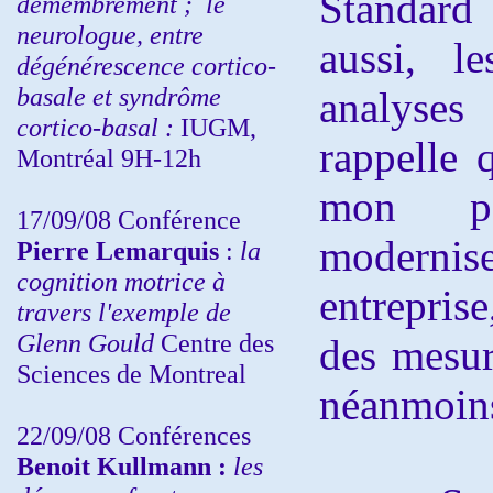
Standard
démembrement ;
le
neurologue, entre
aussi, l
dégénérescence cortico-
basale et syndrôme
analyses
cortico-basal :
IUGM,
rappelle 
Montréal 9H-12h
mon p
17/09/08 Conférence
modern
Pierre Lemarquis
:
la
cognition motrice à
entrepris
travers l'exemple de
Glenn Gould
Centre des
des mesur
Sciences de Montreal
néanmoins
22/09/08
Conférences
Benoit Kullmann :
les