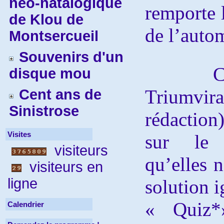
néo-natalogique
remporte l
de Klou de
de l’auto
Montsercueil
Souvenirs d'un
Comme
disque mou
Triumvir
Cent ans de
Sinistrose
rédaction
Visites
sur le 
visiteurs
qu’elles 
visiteurs en
ligne
solution 
« Quiz*
Calendrier