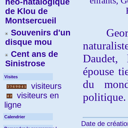
enfants, G
néo-natalogique
de Klou de
Montsercueil
Georges 
Souvenirs d'un
disque mou
naturalis
Cent ans de
Daudet,
Sinistrose
épouse ti
Visites
du monde
visiteurs
visiteurs en
politique.
ligne
Calendrier
Date de créatio