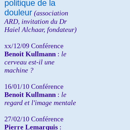
politique de la
douleur
(
association
ARD,
invitation
du Dr
Haiel Alchaar, fondateur)
xx/12/09 Conférence
Benoit Kullmann
:
le
cerveau est-il une
machine ?
16/01/10 Conférence
Benoit Kullmann
:
le
regard et l'image mentale
27/02/10 Conférence
P
ierre Lemarquis
: