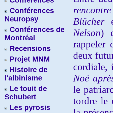
Conférences
rencontr
Conférences
Neuropsy
Blücher
Conférences de
Nelson
) 
Montréal
rappeler 
Recensions
deux futur
Projet MNM
cordiale,
Histoire de
Noé après
l'albinisme
le patriar
Le touit de
Schubert
tordre le
Les pyrosis
la présenc