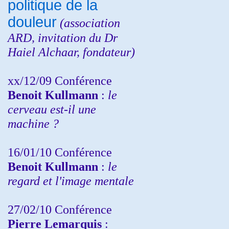
politique de la
douleur
(
association
ARD,
invitation
du Dr
Haiel Alchaar, fondateur)
xx/12/09 Conférence
Benoit Kullmann
:
le
cerveau est-il une
machine ?
16/01/10 Conférence
Benoit Kullmann
:
le
regard et l'image mentale
27/02/10 Conférence
P
ierre Lemarquis
: