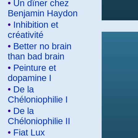
•
Un dîner chez
Benjamin Haydon
•
Inhibition et
créativité
•
Better no brain
than bad brain
•
Peinture et
dopamine I
•
De la
Chéloniophilie I
•
De la
Chéloniophilie II
•
Fiat Lux