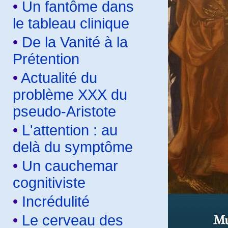
•
Un fantôme dans
le tableau clinique
•
De la Vanité à la
Prétention
•
Actualité du
problème XXX du
pseudo-Aristote
•
L'attention : au
delà du symptôme
•
Un cauchemar
cognitiviste
•
Incrédulité
•
Le cerveau des