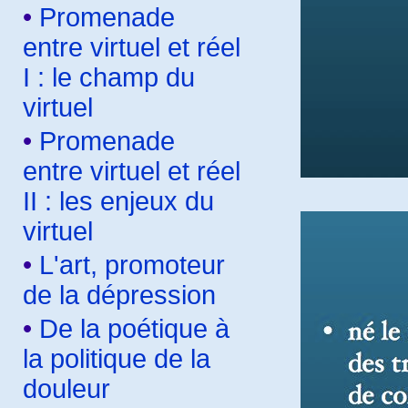
•
Promenade
entre virtuel et réel
I : le champ du
virtuel
•
Promenade
entre virtuel et réel
II : les enjeux du
virtuel
•
L'art, promoteur
de la dépression
•
De la poétique à
la politique de la
douleur