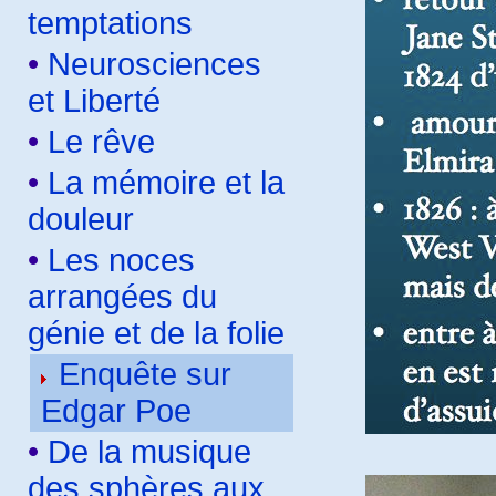
temptations
•
Neurosciences
et Liberté
•
Le rêve
•
La mémoire et la
douleur
•
Les noces
arrangées du
génie et de la folie
Enquête sur
Edgar Poe
•
De la musique
des sphères aux