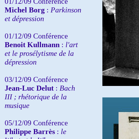
01/12/09 Conférence
Michel Borg
:
Parkinson
et dépression
01/12/09 Conférence
Benoit Kullmann
:
l'art
et le prosélytisme de la
dépression
03/12/09 Conférence
Jean-Luc Delut
:
Bach
III ; rhétorique de la
musique
05/12/09 Conférence
Philippe Barrès
:
le