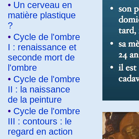
•
Un cerveau en
matière plastique
?
•
Cycle de l'ombre
I : renaissance et
seconde mort de
l'ombre
•
Cycle de l'ombre
II : la naissance
de la peinture
•
Cycle de l'ombre
III : contours : le
regard en action