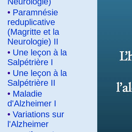
Neurologie)
•
Paramnésie
reduplicative
(Magritte et la
Neurologie) II
•
Une leçon à la
Salpétrière I
•
Une leçon à la
Salpétrière II
•
Maladie
d'Alzheimer I
•
Variations sur
l'Alzheimer