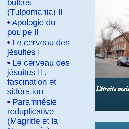
bulbes
(Tulpomania) II
•
Apologie du
poulpe II
•
Le cerveau des
jésuites I
•
Le cerveau des
jésuites II :
fascination et
sidération
•
Paramnésie
reduplicative
(Magritte et la