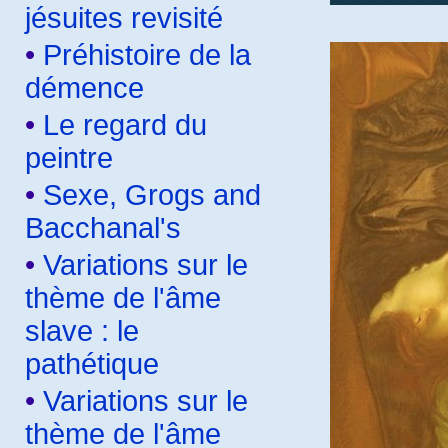
jésuites revisité
•
Préhistoire de la
démence
•
Le regard du
peintre
•
Sexe, Grogs and
Bacchanal's
•
Variations sur le
thème de l'âme
slave : le
pathétique
•
Variations sur le
thème de l'âme