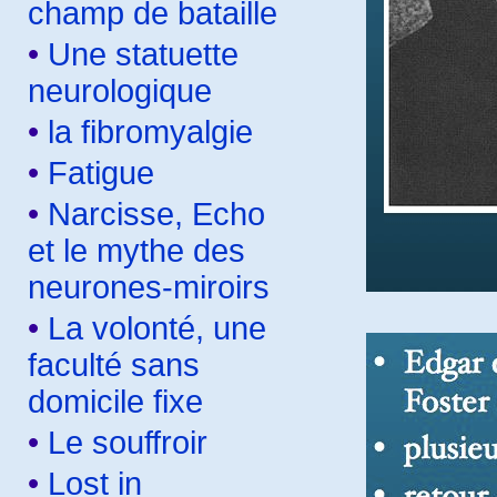
champ de bataille
•
Une statuette
neurologique
•
la fibromyalgie
•
Fatigue
•
Narcisse, Echo
et le mythe des
neurones-miroirs
•
La volonté, une
faculté sans
domicile fixe
•
Le souffroir
•
Lost in