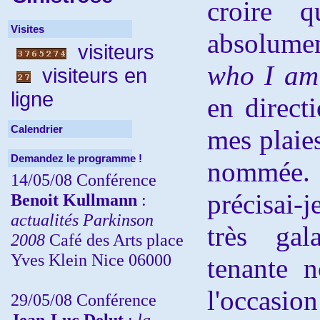
croire q
Visites
absolume
visiteurs
who I am 
visiteurs en
ligne
en direct
Calendrier
m
es plaie
Demandez le programme !
nommée
14/05/08 Conférence
précisai-je
Benoit Kullmann
:
actualités Parkinson
très gal
2008
Café des Arts place
Yves Klein Nice 06000
tenante n
l'occasi
29/05/08 Conférence
Jean-Luc Delut
:
la