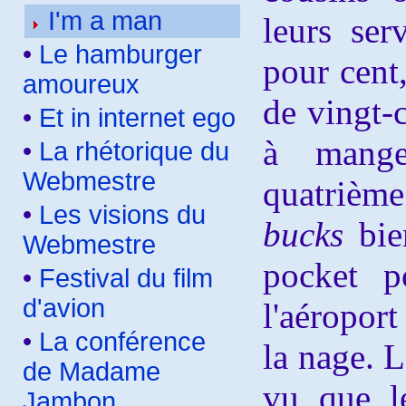
I'm a man
leurs se
•
Le hamburger
pour cent
amoureux
de vingt-
•
Et in internet ego
à mange
•
La rhétorique du
Webmestre
quatrième
•
Les visions du
bucks
bie
Webmestre
pocket p
•
Festival du film
d'avion
l'aéropor
•
La conférence
la nage. L
de Madame
vu que l
Jambon