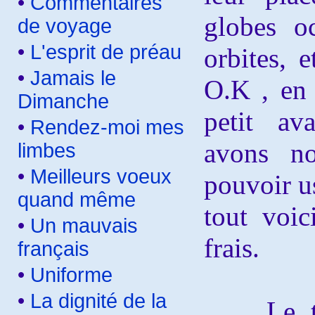
•
Commentaires
globes o
de voyage
•
L'esprit de préau
orbites, 
•
Jamais le
O.K , en
Dimanche
petit av
•
Rendez-moi mes
avons no
limbes
•
Meilleurs voeux
pouvoir u
quand même
tout voi
•
Un mauvais
frais.
français
•
Uniforme
•
La dignité de la
Le traj