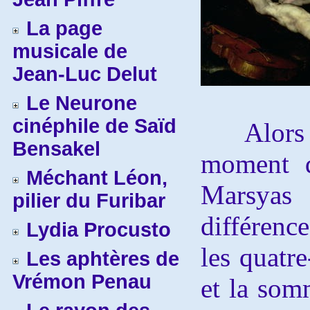
La page
musicale de
Jean-Luc Delut
Le Neurone
cinéphile de Saïd
Alors av
Bensakel
moment q
Méchant Léon,
Marsyas 
pilier du Furibar
différence
Lydia Procusto
les quatre
Les aphtères de
Vrémon Penau
et la som