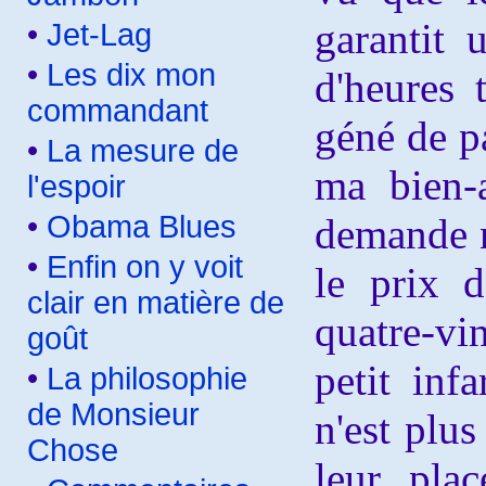
garantit 
•
Jet-Lag
•
Les dix mon
d'heures 
commandant
géné de p
•
La mesure de
ma bien-a
l'espoir
•
Obama Blues
demande n
•
Enfin on y voit
le prix 
clair en matière de
quatre-vin
goût
petit infa
•
La philosophie
de Monsieur
n'est plus
Chose
leur pla