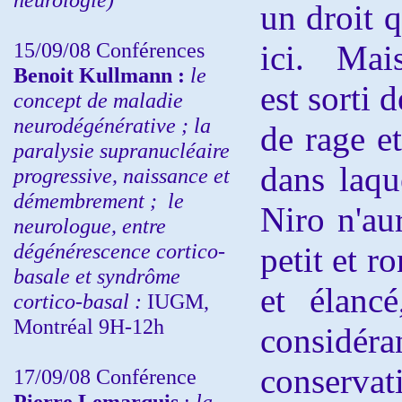
un droit q
15/09/08
Conférences
ici. Mais
Benoit Kullmann :
l
e
est sorti 
concept de maladie
neurodégénérative ; la
de rage e
paralysie supranucléaire
dans laqu
progressive, naissance et
démembrement ;
le
Niro n'aur
neurologue, entre
dégénérescence cortico-
petit et r
basale et syndrôme
et élanc
cortico-basal :
IUGM,
Montréal 9H-12h
considé
conservat
17/09/08 Conférence
Pierre Lemarquis
:
la