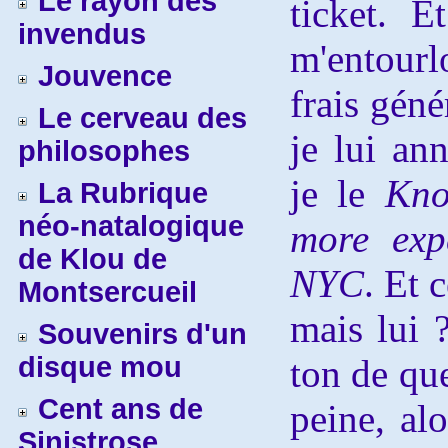
Le rayon des
ticket. 
invendus
m'entourlo
Jouvence
frais géné
Le cerveau des
je lui an
philosophes
je le
Kno
La Rubrique
néo-natalogique
more exp
de Klou de
NYC
. Et 
Montsercueil
mais lu
i 
Souvenirs d'un
disque mou
ton de que
Cent ans de
peine, alo
Sinistrose