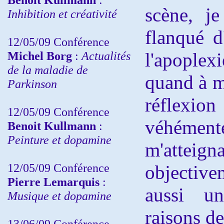
scène, je
Inhibition et créativité
flanqué 
12/05/09 Conférence
Michel Borg
:
Actualités
l'apople
de la maladie de
quand à m
Parkinson
réflexi
12/05/09 Conférence
véhémen
Benoit Kullmann
:
Peinture et dopamine
m'atteigna
12/05/09 Conférence
objective
Pierre Lemarquis
:
aussi u
Musique et dopamine
raisons de
13/06/09 Conférence