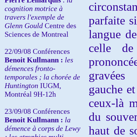
circonsta
cognition motrice à
travers l'exemple de
parfaite s
Glenn Gould
Centre des
langue de
Sciences de Montreal
celle de
22/09/08
Conférences
prononcé
Benoit Kullmann :
les
démences fronto-
gravées
temporales ; la chorée de
Huntington
IUGM,
gauche et
Montréal 9H-12h
ceux-là m
23/09/08
Conférences
du souven
Benoit Kullmann :
la
haut de s
démence à corps de Lewy
; les atrophies multi-