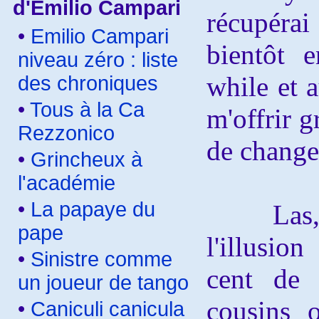
d'Emilio Campari
récupéra
•
Emilio Campari
bientôt 
niveau zéro : liste
while et a
des chroniques
•
Tous à la Ca
m'offrir g
Rezzonico
de chang
•
Grincheux à
l'académie
•
La papaye du
Las, ta
pape
l'illusio
•
Sinistre comme
cent de 
un joueur de tango
cousins 
•
Caniculi canicula