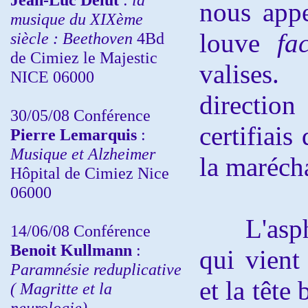
nous appe
musique du XIXème
louve
fa
siècle : Beethoven
4Bd
de Cimiez le Majestic
valises
NICE 06000
direction
30/05/08 Conférence
certifiais
Pierre Lemarquis
:
Musique et Alzheimer
la maréch
Hôpital de Cimiez Nice
06000
L'asphal
14/06/08 Conférence
Benoit Kullmann
:
qui vient
Paramnésie reduplicative
et la tête
( Magritte et la
neurologie)