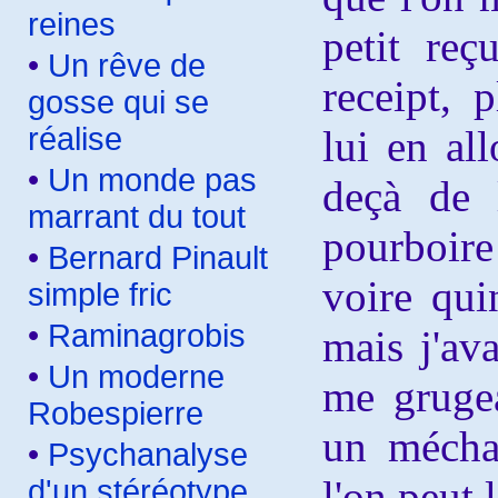
reines
petit reç
•
Un rêve de
receipt, 
gosse qui se
réalise
lui en al
•
Un monde pas
deçà de 
marrant du tout
pourboire
•
Bernard Pinault
voire qui
simple fric
•
Raminagrobis
mais j'ava
•
Un moderne
me grugea
Robespierre
un mécha
•
Psychanalyse
l'on peut l
d'un stéréotype