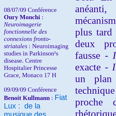
anéanti,
08/07/09 Conférence
Oury Monchi
:
mécanism
Neuroimagerie
plus tard 
fonctionnelle des
connexions fronto-
deux pro
striatales
: Neuroimaging
studies in Parkinson¹s
fausse -
disease. Centre
exacte -
Hospitalier Princesse
Grace, Monaco 17 H
un plan 
technique
09/09/09 Conférence
Fiat
Benoit Kullmann
:
proche 
Lux : de la
rhétoriqu
musique des