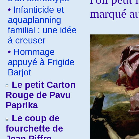
•
Infanticide et
marqué au
aquaplanning
familial : une idée
à creuser
•
Hommage
appuyé à Frigide
Barjot
Le petit Carton
Rouge de Pavu
Paprika
Le coup de
fourchette de
Jean Piffre