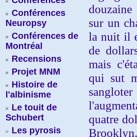
Conférences
douzaine 
Conférences
sur un cha
Neuropsy
la nuit il
Conférences de
Montréal
de dollar
Recensions
mais c'ét
Projet MNM
qui sut m
Histoire de
sanglote
l'albinisme
l'augment
Le touit de
Schubert
quatre dol
Les pyrosis
Brooklyn