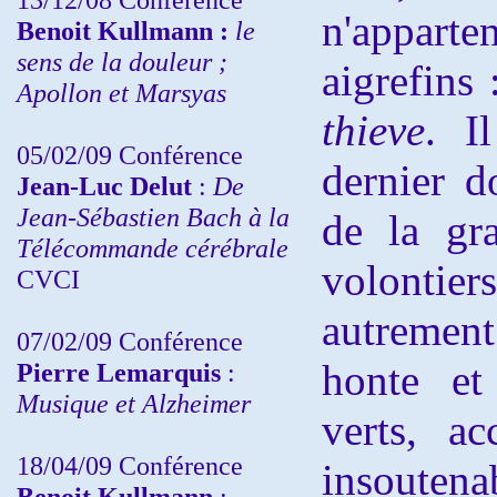
n'apparte
Benoit Kullmann :
le
sens de la douleur ;
aigrefins :
Apollon et Marsyas
thieve
. I
05/02/09 Conférence
dernier d
Jean-Luc Delut
:
De
Jean-Sébastien Bach à la
de la gra
Télécommande cérébrale
volontiers
CVCI
autrement
07/02/09 Conférence
honte et
Pierre Lemarquis
:
Musique et Alzheimer
verts, a
18/04/09 Conférence
insouten
Benoit Kullmann
: