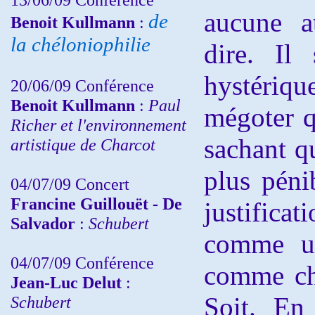
aucune at
de
Benoit Kullmann
:
la chéloniophilie
dire. Il
hystériqu
20/06/09 Conférence
Benoit Kullmann
:
Paul
mégoter q
Richer et l'environnement
sachant qu
artistique de Charcot
plus péni
04/07/09 Concert
Francine Guillouët - De
justificat
Salvador
:
Schubert
comme un
04/07/09 Conférence
comme che
Jean-Luc Delut
:
Soit. En 
Schubert