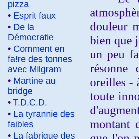
pizza
atmosphèr
•
Esprit faux
douleur m
•
De la
Démocratie
bien que j
•
Comment en
un peu fa
fa!re des tonnes
résonne 
avec Milgram
oreilles -
•
Martine au
bridge
toute inno
•
T.D.C.D.
d'augment
•
La tyrannie des
montant d
faibles
•
La fabrique des
que l'on 