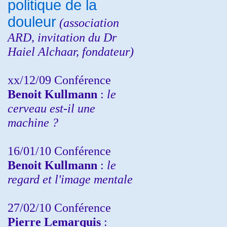
politique de la
douleur
(
association
ARD,
invitation
du Dr
Haiel Alchaar, fondateur)
xx/12/09 Conférence
Benoit Kullmann
:
le
cerveau est-il une
machine ?
16/01/10 Conférence
Benoit Kullmann
:
le
regard et l'image mentale
27/02/10 Conférence
P
ierre Lemarquis
: