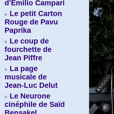
d'Emilio Campari
Le petit Carton
Rouge de Pavu
Paprika
Le coup de
fourchette de
Jean Piffre
La page
musicale de
Jean-Luc Delut
Le Neurone
cinéphile de Saïd
Bensakel