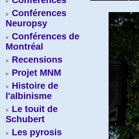
Conférences
Conférences
Neuropsy
Conférences de
Montréal
Recensions
Projet MNM
Histoire de
l'albinisme
Le touit de
Schubert
Les pyrosis