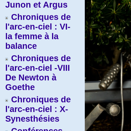
Junon et Argus
Chroniques de
l'arc-en-ciel : VI-
la femme à la
balance
Chroniques de
l'arc-en-ciel -VIII
De Newton à
Goethe
Chroniques de
l'arc-en-ciel : X-
Synesthésies