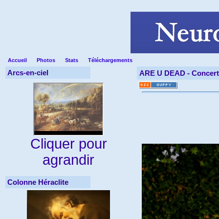
Accueil
Photos
Stats
Téléchargements
Arcs-en-ciel
ARE U DEAD -
Concert
Cliquer pour
agrandir
Colonne Héraclite