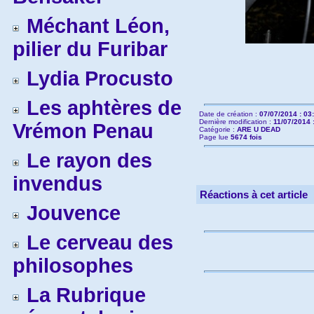
Méchant Léon,
pilier du Furibar
Lydia Procusto
Les aphtères de
Date de création :
07/07/2014 : 03
Dernière modification :
11/07/2014 
Vrémon Penau
Catégorie :
ARE U DEAD
Page lue
5674 fois
Le rayon des
invendus
Réactions à cet article
Jouvence
Le cerveau des
philosophes
La Rubrique