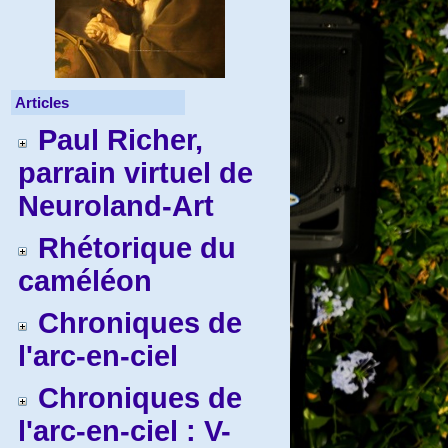
Articles
Paul Richer,
parrain virtuel de
Neuroland-Art
Rhétorique du
caméléon
Chroniques de
l'arc-en-ciel
Chroniques de
l'arc-en-ciel : V-