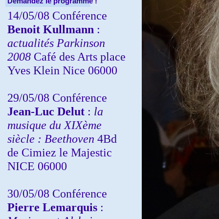
Demandez le programme !
14/05/08 Conférence
Benoit Kullmann
:
actualités Parkinson
2008
Café des Arts place
Yves Klein Nice 06000
29/05/08 Conférence
Jean-Luc Delut
:
la
musique du XIXème
siècle : Beethoven
4Bd
de Cimiez le Majestic
NICE 06000
30/05/08 Conférence
Pierre Lemarquis
: