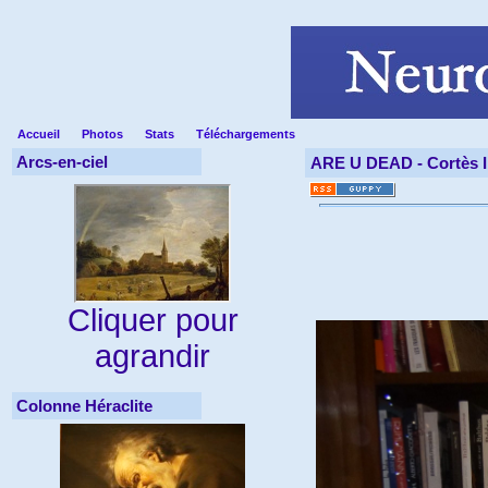
Accueil
Photos
Stats
Téléchargements
Arcs-en-ciel
ARE U DEAD -
Cortès 
Cliquer pour
agrandir
Colonne Héraclite