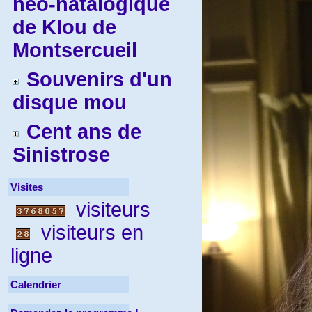
néo-natalogique
de Klou de
Montsercueil
Souvenirs d'un
disque mou
Cent ans de
Sinistrose
Visites
visiteurs
visiteurs en
ligne
Calendrier