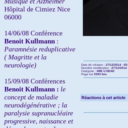
Musique et Alzheimer
Hôpital de Cimiez Nice
06000
14/06/08 Conférence
Benoit Kullmann
:
Paramnésie reduplicative
( Magritte et la
neurologie)
Date de création :
27/12/2014 : 05
Dernière modification :
27/12/2014 
Catégorie :
ARE U DEAD
Page lue
5393 fois
15/09/08
Conférences
Benoit Kullmann :
l
e
concept de maladie
Réactions à cet article
neurodégénérative ; la
paralysie supranucléaire
progressive, naissance et