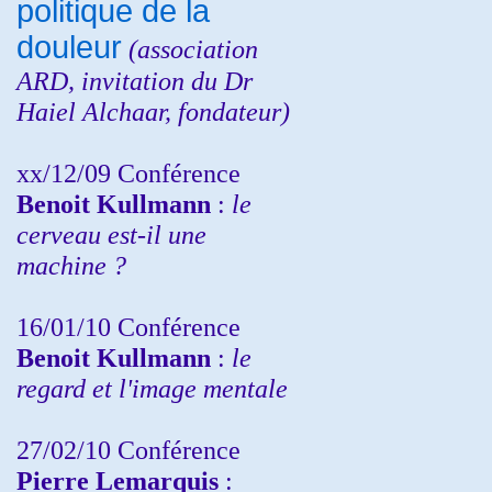
politique de la
douleur
(
association
ARD,
invitation
du Dr
Haiel Alchaar, fondateur)
xx/12/09 Conférence
Benoit Kullmann
:
le
cerveau est-il une
machine ?
16/01/10 Conférence
Benoit Kullmann
:
le
regard et l'image mentale
27/02/10 Conférence
P
ierre Lemarquis
: