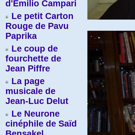
d'Emilio Campari
Le petit Carton
Rouge de Pavu
Paprika
Le coup de
fourchette de
Jean Piffre
La page
musicale de
Jean-Luc Delut
Le Neurone
cinéphile de Saïd
Bensakel