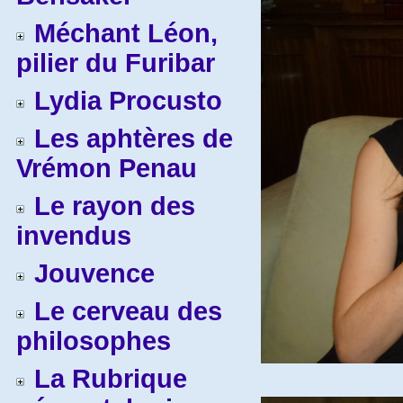
Méchant Léon,
pilier du Furibar
Lydia Procusto
Les aphtères de
Vrémon Penau
Le rayon des
invendus
Jouvence
Le cerveau des
philosophes
La Rubrique