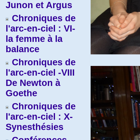
Junon et Argus
Chroniques de
l'arc-en-ciel : VI-
la femme à la
balance
Chroniques de
l'arc-en-ciel -VIII
De Newton à
Goethe
Chroniques de
l'arc-en-ciel : X-
Synesthésies