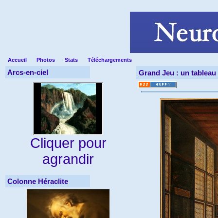
Accueil
Photos
Stats
Téléchargements
Arcs-en-ciel
Grand Jeu : un tableau 
Cliquer pour
agrandir
Colonne Héraclite