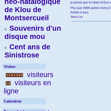
néo-natalogique
je pense que le Adam et Eve e
de Klou de
Plus que 4999 autres noms à 
Amitès à tous.
Montsercueil
Jean-Luc
Souvenirs d'un
disque mou
Cent ans de
Sinistrose
Visites
visiteurs
visiteurs en
ligne
Calendrier