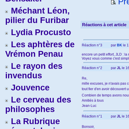
Pré
Méchant Léon,
pilier du Furibar
Réactions à cet article
Lydia Procusto
Les aphtères de
Réaction n°3
par
BK
le 1
Vrémon Penau
encore un petit effort, JLD : l
Voyez vous comme c'est simple,
Le rayon des
Réaction n°2
par
JL
le 1
invendus
Re,
mille excuses, je n'avais pas 
Jouvence
tout fier d'en avoir découvert 
Combien de temps avons nous? L
Le cerveau des
Amitiés à tous
Jean-Luc
philosophes
Réaction n°1
par
JL
le 1
La Rubrique
Bonsoir,