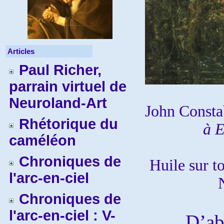
Articles
Paul Richer,
parrain virtuel de
Neuroland-Art
John Consta
Rhétorique du
à E
caméléon
Chroniques de
Huile sur t
l'arc-en-ciel
Chroniques de
l'arc-en-ciel : V-
D’abord