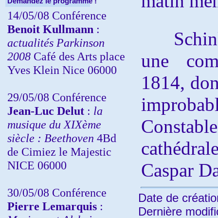
matin mêm
Demandez le programme !
14/05/08 Conférence
Benoit Kullmann
:
Schinkel
actualités Parkinson
2008
Café des Arts place
une com
Yves Klein Nice 06000
1814, don
29/05/08 Conférence
improb
Jean-Luc Delut
:
la
Constab
musique du XIXème
siècle : Beethoven
4Bd
cathédra
de Cimiez le Majestic
NICE 06000
Caspar Da
30/05/08 Conférence
Date de créatio
Pierre Lemarquis
:
Dernière modifi