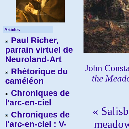
Articles
Paul Richer,
parrain virtuel de
Neuroland-Art
John Const
Rhétorique du
the Mead
caméléon
Chroniques de
l'arc-en-ciel
« Salisb
Chroniques de
meadows
l'arc-en-ciel : V-