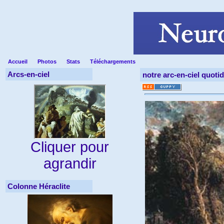
Accueil
Photos
Stats
Téléchargements
Arcs-en-ciel
notre arc-en-ciel quoti
Cliquer pour
agrandir
Colonne Héraclite