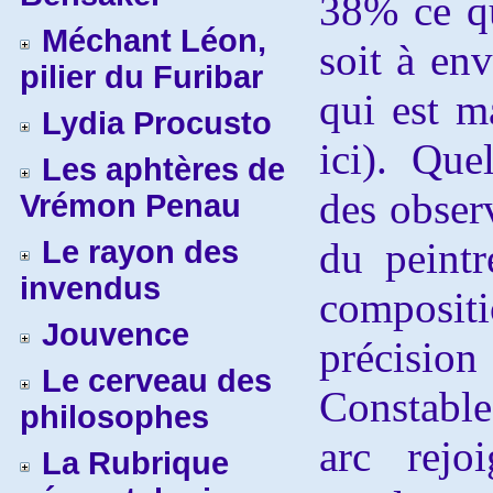
38% ce qu
Méchant Léon,
soit à en
pilier du Furibar
qui est m
Lydia Procusto
ici). Que
Les aphtères de
des obser
Vrémon Penau
Le rayon des
du peintr
invendus
compositi
Jouvence
précisi
Le cerveau des
Constable
philosophes
arc rejoi
La Rubrique