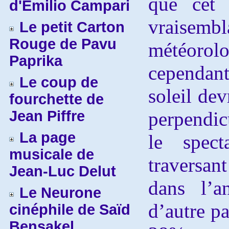
que cet a
d'Emilio Campari
vraisemb
Le petit Carton
Rouge de Pavu
météorol
Paprika
cependant
Le coup de
soleil dev
fourchette de
Jean Piffre
perpendicu
La page
le spec
musicale de
traversant
Jean-Luc Delut
dans l’a
Le Neurone
d’autre pa
cinéphile de Saïd
Bensakel