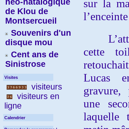
néo-natalogique
sur la ma
de Klou de
l’enceinte
Montsercueil
Souvenirs d'un
L’attac
disque mou
cette to
Cent ans de
retoucha
Sinistrose
Lucas e
Visites
visiteurs
gravure,
visiteurs en
une seco
ligne
laquelle 
Calendrier