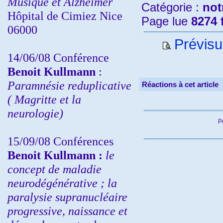
Musique et Alzheimer
Catégorie :
not
Hôpital de Cimiez Nice
Page lue
8274 
06000
Prévisu
14/06/08 Conférence
Benoit Kullmann
:
Paramnésie reduplicative
Réactions à cet article
( Magritte et la
neurologie)
P
15/09/08
Conférences
Benoit Kullmann :
l
e
concept de maladie
neurodégénérative ; la
paralysie supranucléaire
progressive, naissance et