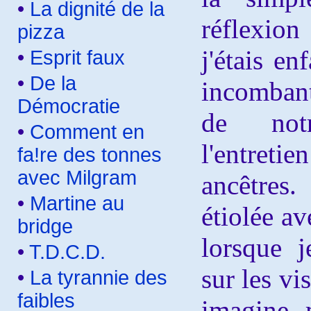
•
La dignité de la
réflexion
pizza
j'étais en
•
Esprit faux
•
De la
incomban
Démocratie
de notr
•
Comment en
l'entret
fa!re des tonnes
avec Milgram
ancêtres
•
Martine au
étiolée av
bridge
lorsque 
•
T.D.C.D.
sur les vi
•
La tyrannie des
faibles
imagine 