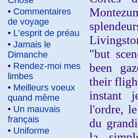
Chose
Montez
•
Commentaires
de voyage
splend
•
L'esprit de préau
Livingsto
•
Jamais le
"but sce
Dimanche
•
Rendez-moi mes
been gaz
limbes
their flig
•
Meilleurs voeux
instant 
quand même
l'ordre, l
•
Un mauvais
français
du grandi
•
Uniforme
la simpl