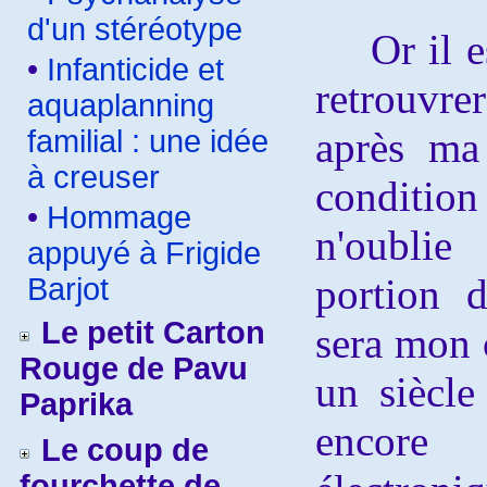
d'un stéréotype
Or il est
•
Infanticide et
retrouvr
aquaplanning
familial : une idée
après ma 
à creuser
conditi
•
Hommage
n'oublie
appuyé à Frigide
portion 
Barjot
Le petit Carton
sera mon c
Rouge de Pavu
un siècle
Paprika
encore 
Le coup de
fourchette de