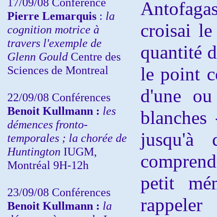
17/09/08 Conférence
Antofaga
Pierre Lemarquis
:
la
croisai
le
cognition motrice à
travers l'exemple de
quantité d
Glenn Gould
Centre des
Sciences de Montreal
le point 
d'une ou 
22/09/08
Conférences
Benoit Kullmann :
les
blanches 
démences fronto-
jusqu'à 
temporales ; la chorée de
Huntington
IUGM,
comprend
Montréal 9H-12h
petit mé
23/09/08
Conférences
rappeler
Benoit Kullmann :
la