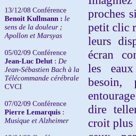
13/12/08
Conférence
proches s
Benoit Kullmann :
le
petit clic
sens de la douleur ;
Apollon et Marsyas
leurs dis
écran co
05/02/09 Conférence
Jean-Luc Delut
:
De
les eaux
Jean-Sébastien Bach à la
Télécommande cérébrale
besoin,
CVCI
entourag
07/02/09 Conférence
dire tell
Pierre Lemarquis
:
Musique et Alzheimer
croit plus