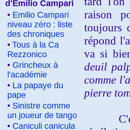
tard l'on
d'Emilio Campari
raison p
•
Emilio Campari
niveau zéro : liste
toujours 
des chroniques
répond l'a
•
Tous à la Ca
va si bi
Rezzonico
•
Grincheux à
deuil palp
l'académie
comme l'a
•
La papaye du
pierre to
pape
•
Sinistre comme
un joueur de tango
C'
•
Caniculi canicula