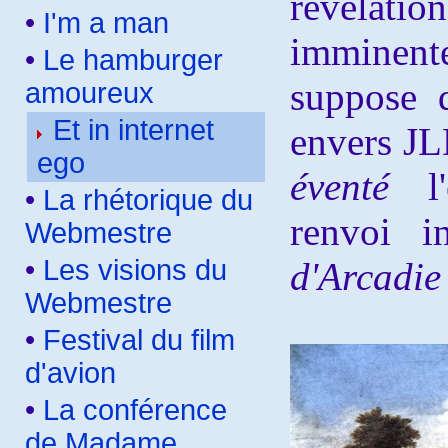
révélat
•
I'm a man
imminen
•
Le hamburger
suppose q
amoureux
Et in internet
envers JL
ego
éventé
l
•
La rhétorique du
renvoi i
Webmestre
•
Les visions du
d'Arcadie
Webmestre
•
Festival du film
d'avion
•
La conférence
de Madame