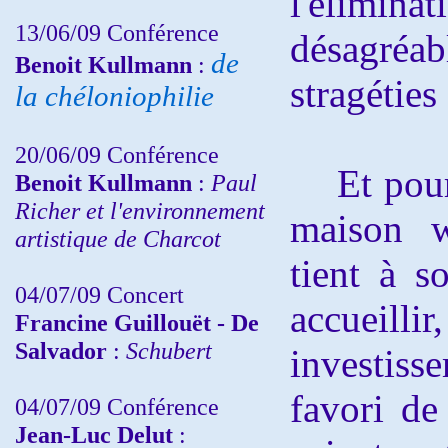
l'élimin
13/06/09 Conférence
désagré
de
Benoit Kullmann
:
stragéties
la chéloniophilie
20/06/09 Conférence
Et pour 
Benoit Kullmann
:
Paul
Richer et l'environnement
maison w
artistique de Charcot
tient à s
04/07/09 Concert
accuei
Francine Guillouët - De
Salvador
:
Schubert
investiss
favori de
04/07/09 Conférence
Jean-Luc Delut
: