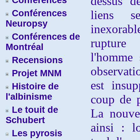
dessus d
Conférences
Conférences
liens s
Neuropsy
inexora
Conférences de
rupture
Montréal
l'homme 
Recensions
observatio
Projet MNM
est insup
Histoire de
l'albinisme
coup de p
Le touit de
La nouve
Schubert
ainsi : 
Les pyrosis