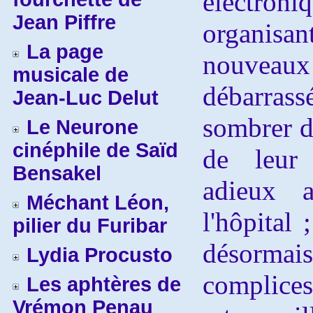
électro
Jean Piffre
organisant
La page
nouvea
musicale de
débarras
Jean-Luc Delut
sombrer d
Le Neurone
cinéphile de Saïd
de leur 
Bensakel
adieux a
Méchant Léon,
l'hôpital
pilier du Furibar
désorma
Lydia Procusto
complic
Les aphtères de
Vrémon Penau