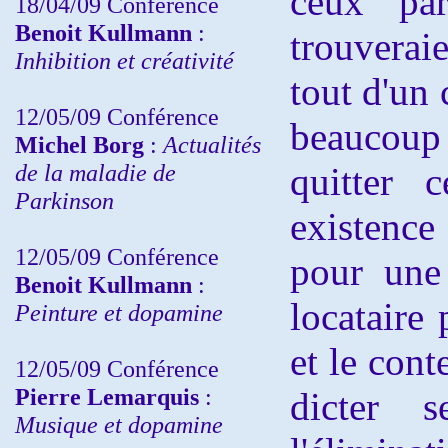
ceux par
18/04/09 Conférence
Benoit Kullmann
:
trouverai
Inhibition et créativité
tout d'un
12/05/09 Conférence
beaucoup
Michel Borg
:
Actualités
de la maladie de
quitter 
Parkinson
existenc
12/05/09 Conférence
pour une 
Benoit Kullmann
:
locataire
Peinture et dopamine
et le cont
12/05/09 Conférence
Pierre Lemarquis
:
dicter s
Musique et dopamine