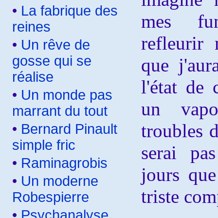
•
La fabrique des
mes fun
reines
refleurir
•
Un rêve de
gosse qui se
que j'aur
réalise
l'état de
•
Un monde pas
un vapo
marrant du tout
troubles 
•
Bernard Pinault
simple fric
serai pa
•
Raminagrobis
jours que
•
Un moderne
triste com
Robespierre
•
Psychanalyse