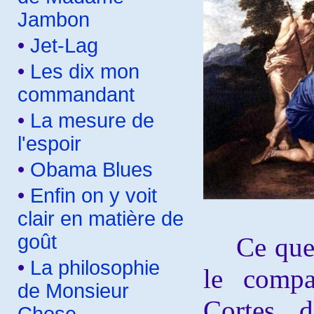
Jambon
•
Jet-Lag
•
Les dix mon
commandant
•
La mesure de
l'espoir
•
Obama Blues
•
Enfin on y voit
clair en matière de
goût
Ce que j'
•
La philosophie
le compa
de Monsieur
Cortes d