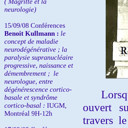
( Magritte et la
neurologie)
15/09/08
Conférences
Benoit Kullmann :
l
e
concept de maladie
neurodégénérative ; la
paralysie supranucléaire
progressive, naissance et
démembrement ;
le
neurologue, entre
dégénérescence cortico-
Lorsque 
basale et syndrôme
ouvert s
cortico-basal :
IUGM,
Montréal 9H-12h
travers l