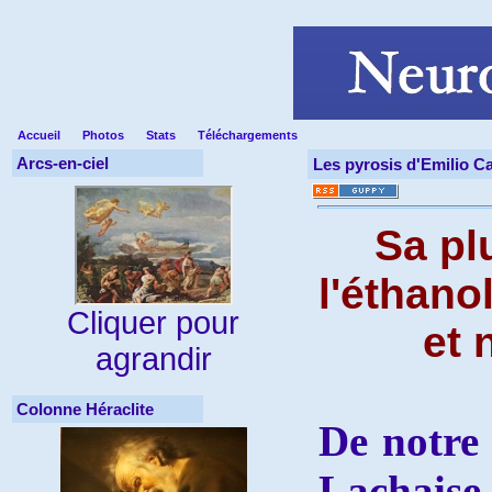
Accueil
Photos
Stats
Téléchargements
Arcs-en-ciel
Les pyrosis d'Emilio C
Sa pl
l'éthano
Cliquer pour
et 
agrandir
Colonne Héraclite
De notre
Lachais