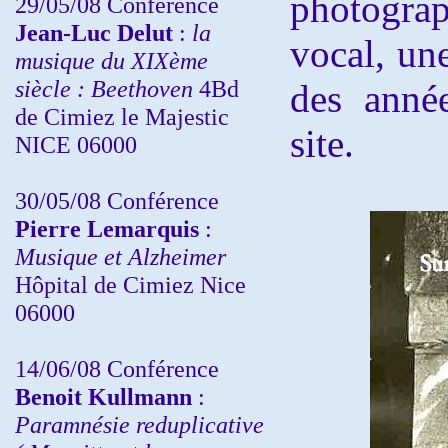
photograp
29/05/08 Conférence
Jean-Luc Delut
:
la
vocal, un
musique du XIXème
siècle : Beethoven
4Bd
des anné
de Cimiez le Majestic
site.
NICE 06000
30/05/08 Conférence
Pierre Lemarquis
:
Musique et Alzheimer
Hôpital de Cimiez Nice
06000
14/06/08 Conférence
Benoit Kullmann
:
Paramnésie reduplicative