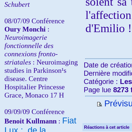
soient sa 
Schubert
l'affectio
08/07/09 Conférence
d'Emilio !
Oury Monchi
:
Neuroimagerie
fonctionnelle des
connexions fronto-
striatales
: Neuroimaging
Date de créatio
studies in Parkinson¹s
Dernière modifi
disease. Centre
Catégorie :
Les
Hospitalier Princesse
Page lue
8273 
Grace, Monaco 17 H
Prévisu
09/09/09 Conférence
Fiat
Benoit Kullmann
:
Réactions à cet article
Lux : de la