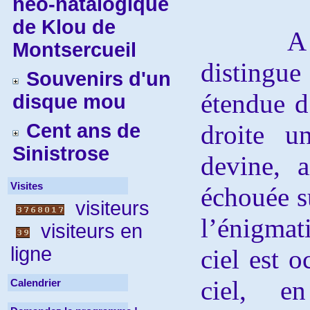
néo-natalogique
de Klou de
A l’ar
Montsercueil
disting
Souvenirs d'un
étendue d
disque mou
Cent ans de
droite u
Sinistrose
devine, 
Visites
échouée s
visiteurs
l’énigma
visiteurs en
ligne
ciel est 
ciel, e
Calendrier