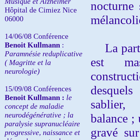
Musique et Alzheimer
nocturne 
Hôpital de Cimiez Nice
mélancoli
06000
14/06/08 Conférence
Benoit Kullmann
:
La parti
Paramnésie reduplicative
est ma
( Magritte et la
neurologie)
constru
desquels
15/09/08
Conférences
Benoit Kullmann :
l
e
sablier
concept de maladie
neurodégénérative ; la
balance ;
paralysie supranucléaire
gravé su
progressive, naissance et