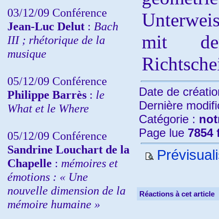
03/12/09 Conférence
Unterwe
Jean-Luc Delut
:
Bach
mit d
III ; rhétorique de la
musique
Richtschei
05/12/09 Conférence
Date de créatio
Philippe Barrès
:
le
Dernière modifi
What et le Where
Catégorie :
not
Page lue
7854 
05/12/09 Conférence
Sandrine
Louchart de la
Prévisuali
Chapelle
:
mémoires et
émotions : « Une
nouvelle dimension de la
Réactions à cet article
mémoire humaine »