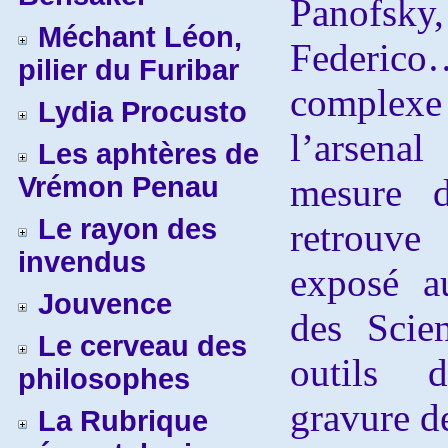
Panofsky,
Méchant Léon,
Federico
pilier du Furibar
complex
Lydia Procusto
l’arsenal
Les aphtères de
Vrémon Penau
mesure d
Le rayon des
retrouv
invendus
exposé a
Jouvence
des Scie
Le cerveau des
outils 
philosophes
gravure d
La Rubrique