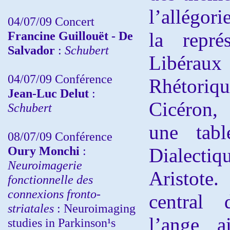
l’allégor
04/07/09 Concert
Francine Guillouët - De
la repré
Salvador
:
Schubert
Libéraux
04/07/09 Conférence
Rhétoriqu
Jean-Luc Delut
:
Cicéron, 
Schubert
une tabl
08/07/09 Conférence
Oury Monchi
:
Dialect
Neuroimagerie
Aristot
fonctionnelle des
connexions fronto-
central 
striatales
: Neuroimaging
l’ange a
studies in Parkinson¹s