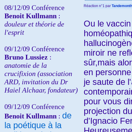
08/12/09 Conférence
Réaction n°1
par
Tandemonth
Benoit Kullmann
:
Ou le vaccin
douleur et théorie de
l'esprit
homéopathiq
hallucinogèn
09/12/09 Conférence
miroir ne ref
Bruno Lussiez
:
sûr,mais alo
anatomie de la
en personne (
crucifixion (association
je saute de 
ARD, invitation du Dr
Haiel Alchaar, fondateur)
contemporain
pour vous dir
09/12/09 Conférence
projection du 
de
Benoit Kullmann
:
d'Ignacio Fe
la poétique à la
Heureusement