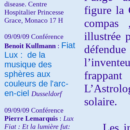
disease. Centre
figure la
Hospitalier Princesse
Grace, Monaco 17 H
compas ,
illustrée
09/09/09 Conférence
Fiat
Benoit Kullmann
:
défendu
Lux : de la
l’invente
musique des
frappa
sphères aux
couleurs de l'arc-
L’Astrolo
en-ciel
Dusseldorf
solaire.
09/09/09 Conférence
Pierre Lemarquis
:
Lux
Les inf
Fiat : Et la lumière fut: