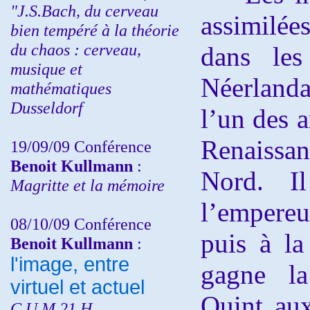
"J.S.Bach, du cerveau
assimilées
bien tempéré à la théorie
du chaos : cerveau,
dans le
musique et
Néerlanda
mathématiques
Dusseldorf
l’un des a
Renaissan
19/09/09 Conférence
Benoit Kullmann
:
Nord. I
Magritte et la mémoire
l’empere
08/10/09 Conférence
puis à la
Benoit Kullmann
:
l'image, entre
gagne l
virtuel et actuel
Quint au
C.U.M 21 H