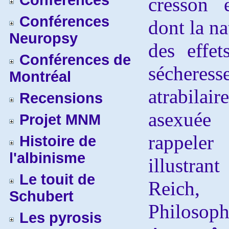
Conférences
cresson 
Conférences
dont la na
Neuropsy
des effet
Conférences de
sécheres
Montréal
atrabila
Recensions
asexuée
Projet MNM
rappel
Histoire de
l'albinisme
illustran
Le touit de
Reich,
Schubert
Philosoph
Les pyrosis