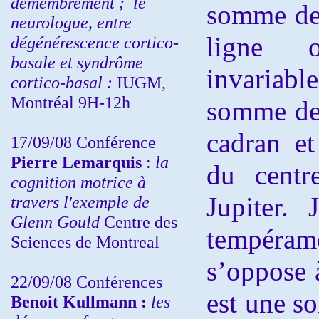
démembrement ;
le
somme des
neurologue, entre
ligne 
dégénérescence cortico-
basale et syndrôme
invariab
cortico-basal :
IUGM,
Montréal 9H-12h
somme des
cadran et
17/09/08 Conférence
Pierre Lemarquis
:
la
du centr
cognition motrice à
Jupiter. 
travers l'exemple de
Glenn Gould
Centre des
tempéram
Sciences de Montreal
s’oppose à
22/09/08
Conférences
est une so
Benoit Kullmann :
les