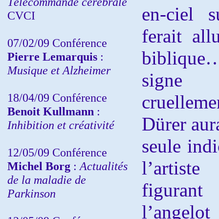
Télécommande cérébrale
en-ciel 
CVCI
ferait al
07/02/09 Conférence
biblique…
Pierre Lemarquis
:
Musique et Alzheimer
signe 
18/04/09 Conférence
cruellem
Benoit Kullmann
:
Dürer aura
Inhibition et créativité
seule ind
12/05/09 Conférence
l’artis
Michel Borg
:
Actualités
de la maladie de
figurant
Parkinson
l’angel