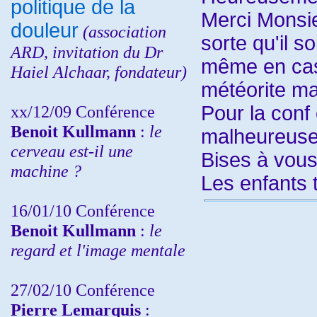
politique de la
Merci Monsie
douleur
(
association
sorte qu'il so
ARD,
invitation
du Dr
même en cas
Haiel Alchaar, fondateur)
météorite ma
xx/12/09 Conférence
Pour la conf c
Benoit Kullmann
:
le
malheureuse
cerveau est-il une
Bises à vou
machine ?
Les enfants t
16/01/10 Conférence
Benoit Kullmann
:
le
regard et l'image mentale
27/02/10 Conférence
P
ierre Lemarquis
: