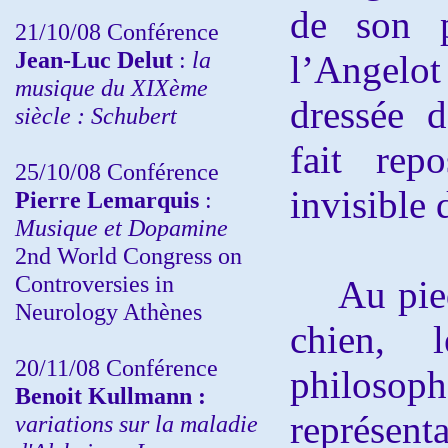
de son p
21/10/08 Conférence
Jean-Luc Delut
:
la
l’Angelo
musique du XIXème
dressée d
siècle : Schubert
fait rep
25/10/08 Conférence
invisible 
Pierre Lemarquis
:
Musique et Dopamine
2nd World Congress on
Controversies in
Au pieds
Neurology Athènes
chien, 
20/11/08
Conférence
philosop
Benoit Kullmann :
représen
variations sur la maladie