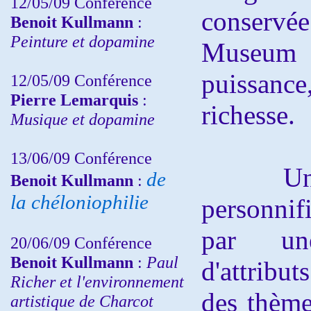
12/05/09 Conférence
conser
Benoit Kullmann
:
Peinture et dopamine
Museum :
puissan
12/05/09 Conférence
Pierre Lemarquis
:
richesse.
Musique et dopamine
13/06/09 Conférence
Une al
de
Benoit Kullmann
:
la chéloniophilie
personni
par un
20/06/09 Conférence
Benoit Kullmann
:
Paul
d'attribu
Richer et l'environnement
des thème
artistique de Charcot