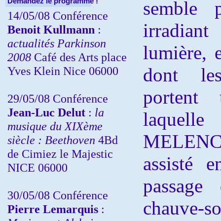
Demandez le programme !
semble 
14/05/08 Conférence
irradian
Benoit Kullmann
:
actualités Parkinson
lumière, 
2008
Café des Arts place
Yves Klein Nice 06000
dont le
portent
29/05/08 Conférence
Jean-Luc Delut
:
la
laquell
musique du XIXème
MELENC
siècle : Beethoven
4Bd
de Cimiez le Majestic
assisté 
NICE 06000
passage
30/05/08 Conférence
chauve
Pierre Lemarquis
: