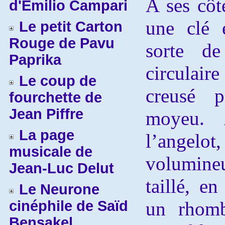
A ses côt
d'Emilio Campari
une clé 
Le petit Carton
Rouge de Pavu
sorte d
Paprika
circulair
Le coup de
creusé 
fourchette de
Jean Piffre
moyeu.
La page
l’angel
musicale de
volumine
Jean-Luc Delut
taillé, e
Le Neurone
cinéphile de Saïd
un rhomb
Bensakel