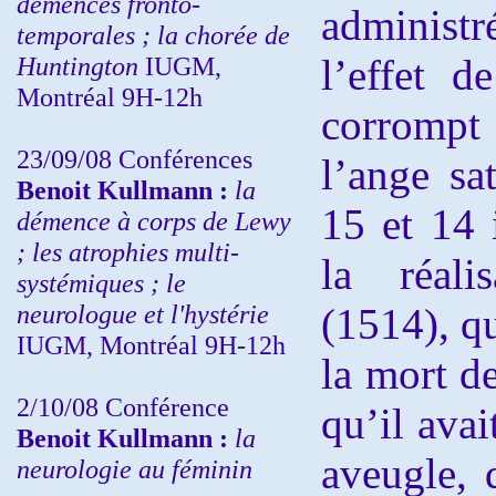
démences fronto-
administ
temporales ; la chorée de
Huntington
IUGM,
l’effet d
Montréal 9H-12h
corrompt
23/09/08
Conférences
l’ange sa
Benoit Kullmann :
la
15 et 14 
démence à corps de Lewy
; les atrophies multi-
la réali
systémiques ; le
neurologue et l'hystérie
(1514), qu
IUGM, Montréal 9H-12h
la mort de
2/10/08
Conférence
qu’il avai
Benoit Kullmann :
la
aveugle, 
neurologie au féminin