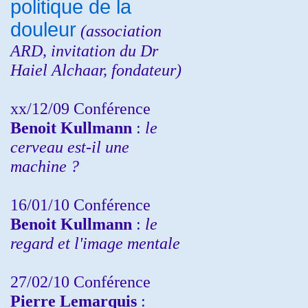
politique de la
douleur
(
association
ARD,
invitation
du Dr
Haiel Alchaar, fondateur)
xx/12/09 Conférence
Benoit Kullmann
:
le
cerveau est-il une
machine ?
16/01/10 Conférence
Benoit Kullmann
:
le
regard et l'image mentale
27/02/10 Conférence
P
ierre Lemarquis
: