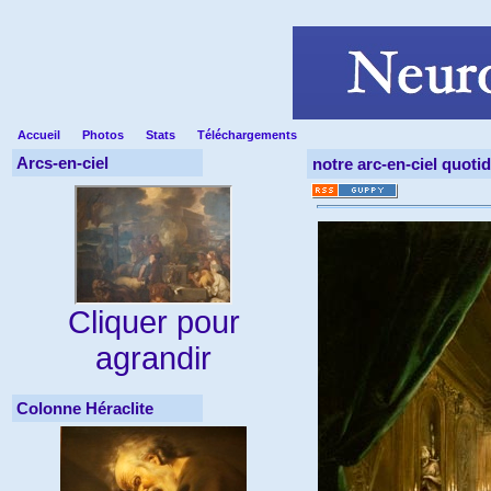
Accueil
Photos
Stats
Téléchargements
Arcs-en-ciel
notre arc-en-ciel quoti
Cliquer pour
agrandir
Colonne Héraclite