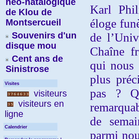
néo-natalogique
Karl Phi
de Klou de
éloge fun
Montsercueil
Souvenirs d'un
de l’Univ
disque mou
Chaîne fr
Cent ans de
qui nous é
Sinistrose
plus préc
Visites
pas ? Qu
visiteurs
visiteurs en
remarquab
ligne
de semai
Calendrier
parmi nou