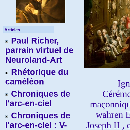
Articles
Paul Richer,
parrain virtuel de
Neuroland-Art
Rhétorique du
caméléon
Ign
Cérémon
Chroniques de
l'arc-en-ciel
maçonniqu
wahren Ei
Chroniques de
Joseph II , 
l'arc-en-ciel : V-