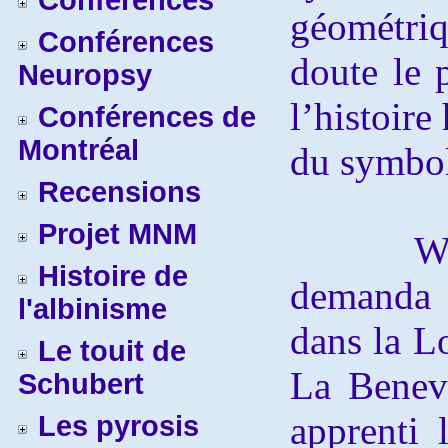
Conférences
géométri
Conférences
doute le 
Neuropsy
l’histoir
Conférences de
Montréal
du symbol
Recensions
Projet MNM
Wolfga
Histoire de
demanda 
l'albinisme
dans la L
Le touit de
La Benevo
Schubert
apprenti
Les pyrosis