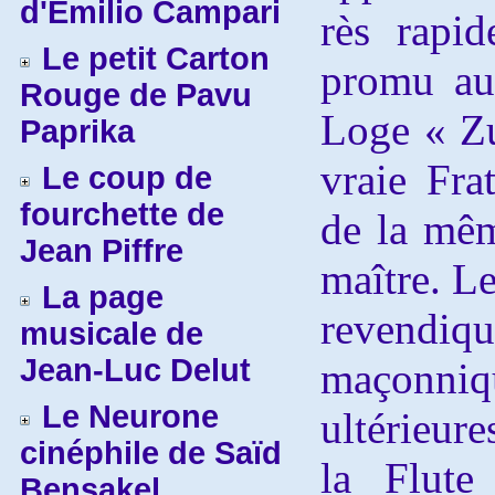
d'Emilio Campari
rès rapi
Le petit Carton
promu au
Rouge de Pavu
Loge « Zu
Paprika
vraie Fra
Le coup de
fourchette de
de la mêm
Jean Piffre
maître
La page
revendiqu
musicale de
Jean-Luc Delut
maçonniq
Le Neurone
ultérieur
cinéphile de Saïd
la Flute
Bensakel