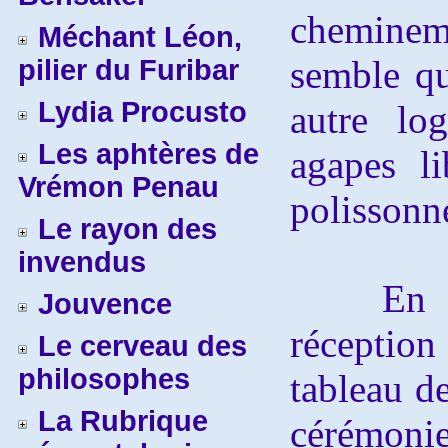
cheminem
Méchant Léon,
semble qu
pilier du Furibar
Lydia Procusto
autre lo
Les aphtères de
agapes li
Vrémon Penau
polissonn
Le rayon des
invendus
En 1790
Jouvence
réceptio
Le cerveau des
philosophes
tableau d
La Rubrique
cérémonie.