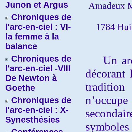
Junon et Argus
Amadeux Mo
Chroniques de
1784 Huil
l'arc-en-ciel : VI-
la femme à la
balance
Chroniques de
Un arc-e
l'arc-en-ciel -VIII
décorant l
De Newton à
traditio
Goethe
n’occupe
Chroniques de
l'arc-en-ciel : X-
secondair
Synesthésies
symbo