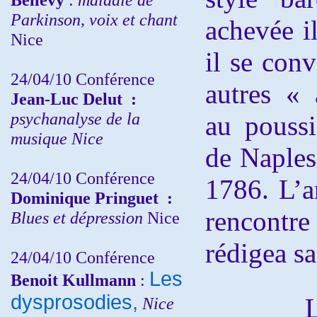
Parkinson, voix et chant
achevée i
Nice
il se con
24/04/10
Conférence
autres «
Jean-Luc Delut
:
psychanalyse de la
au pouss
musique
Nice
de Naples
24/04/10
Conférence
1786. L’an
Dominique Pringuet
:
rencont
Blues et dépression
Nice
rédigea s
24/04/10
Conférence
Les
Benoit Kullmann
:
dysprosodies,
Les pe
Nice