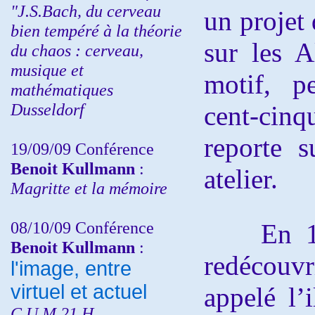
"J.S.Bach, du cerveau
un projet 
bien tempéré à la théorie
sur les A
du chaos : cerveau,
musique et
motif, p
mathématiques
Dusseldorf
cent-cinq
reporte s
19/09/09 Conférence
Benoit Kullmann
:
atelier.
Magritte et la mémoire
08/10/09 Conférence
En 183
Benoit Kullmann
:
redécou
l'image, entre
virtuel et actuel
appelé l’
C.U.M 21 H