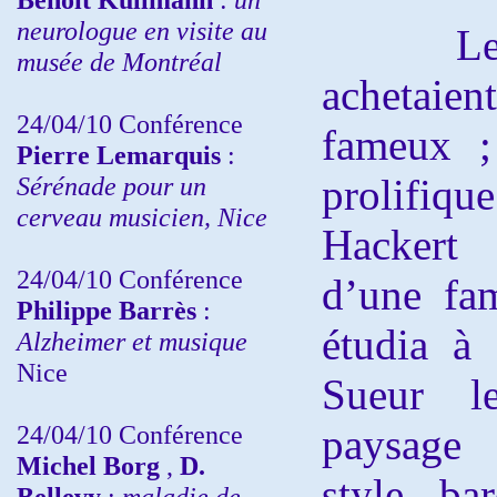
neurologue en visite au
Les to
musée de Montréal
achetaie
24/04/10
Conférence
fameux ;
Pierre Lemarquis
:
Sérénade pour un
prolifiq
cerveau musicien, Nice
Hackert
24/04/10
Conférence
d’une fam
Philippe Barrès
:
étudia à
Alzheimer et musique
Nice
Sueur le
24/04/10
Conférence
paysage 
Michel Borg
,
D.
style ba
Bellevy
:
maladie de