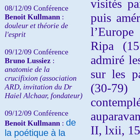
visités pa
08/12/09 Conférence
puis amér
Benoit Kullmann
:
douleur et théorie de
l’Europe 
l'esprit
Ripa (15
09/12/09 Conférence
admiré le
Bruno Lussiez
:
anatomie de la
sur les p
crucifixion (association
(30-79)
ARD, invitation du Dr
Haiel Alchaar, fondateur)
contempl
09/12/09 Conférence
auparavan
de
Benoit Kullmann
:
II, lxii, 1
la poétique à la