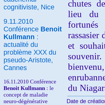
chutes d
cognitiviste, Nice
lieu du 
9.11.2010
fortuné
Conférence
Benoit
rassasier 
Kullmann
:
et souhai
actualité du
problème XXX du
souvenir
pseudo-Aristote,
bienve
Cannes
enrubanne
16.11.2010 Conférence
du Niagar
Benoit Kullmann
: le
concept de maladie
neuro-dégénérative
Date de créatio