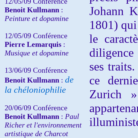
12/05/09 Conférence
Johann K
Benoit Kullmann
:
Peinture et dopamine
1801) qui
12/05/09 Conférence
le caract
Pierre Lemarquis
:
diligence 
Musique et dopamine
ses trait
13/06/09 Conférence
ce derni
de
Benoit Kullmann
:
la chéloniophilie
Zurich 
apparte
20/06/09 Conférence
Benoit Kullmann
:
Paul
illuminist
Richer et l'environnement
artistique de Charcot