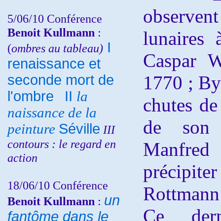
observen
5/06/10
Conférence
Benoit Kullmann
:
lunaires 
I
(
ombres au tableau)
Caspar W
renaissance et
seconde mort de
1770 ; By
l'ombre
II
la
chutes de
naissance de la
de son 
peinture
Séville
III
contours : le regard en
Manfred
action
précipite
18/06/10
Conférence
Rottmann
un
Benoit Kullmann
:
Ce dern
fantôme dans le