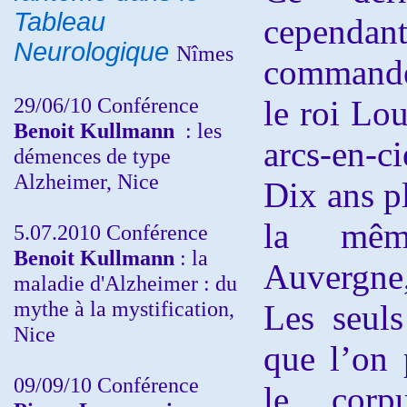
Tableau
cependan
Neurologique
Nîmes
commande
29/06/10 Conférence
le roi Lo
Benoit Kullmann
: les
arcs-en-
démences de type
Alzheimer, Nice
Dix ans pl
la mêm
5.07.2010 Conférence
Benoit Kullmann
: la
Auvergne
maladie d'Alzheimer : du
mythe à la mystification,
Les seuls
Nice
que l’on 
09/09/10 Conférence
le corp