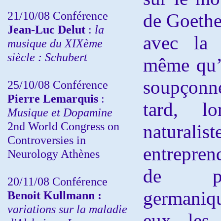
21/10/08 Conférence
de Goethe 
Jean-Luc Delut
:
la
avec la 
musique du XIXème
siècle : Schubert
même qu’o
soupçonn
25/10/08 Conférence
Pierre Lemarquis
:
tard, lo
Musique et Dopamine
2nd World Congress on
naturali
Controversies in
entrepre
Neurology Athènes
de pér
20/11/08
Conférence
germaniq
Benoit Kullmann :
variations sur la maladie
eux les 