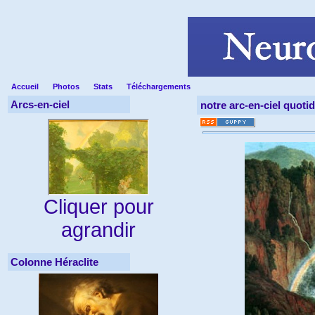
Accueil
Photos
Stats
Téléchargements
Arcs-en-ciel
notre arc-en-ciel quoti
Cliquer pour
agrandir
Colonne Héraclite