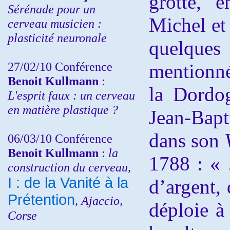
grotte, 
Sérénade pour un
Michel et 
cerveau musicien :
plasticité neuronale
quelqu
27/02/10 Conférence
mentionné
Benoit Kullmann
:
la Dordog
L'esprit faux : un cerveau
en matière plastique ?
Jean-Bapt
dans son
06/03/10 Conférence
Benoit Kullmann
:
la
1788 : « 
construction du cerveau,
I : de la Vanité à la
d’argent,
Prétention
, Ajaccio,
déploie à
Corse