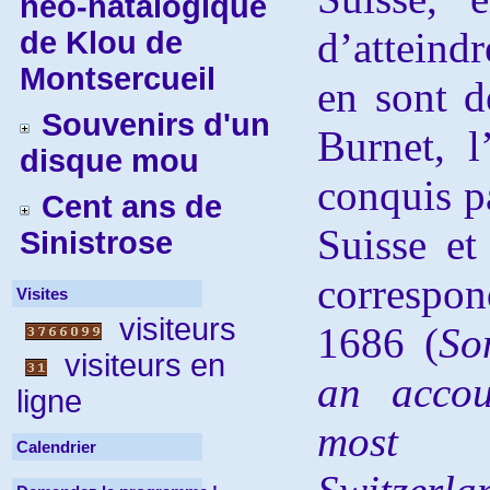
néo-natalogique
d’atteindr
de Klou de
Montsercueil
en sont d
Souvenirs d'un
Burnet, l
disque mou
conquis pa
Cent ans de
Suisse et 
Sinistrose
corresp
Visites
visiteurs
1686 (
So
visiteurs en
an acco
ligne
most 
Calendrier