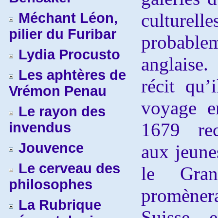
culturel
Méchant Léon,
pilier du Furibar
probable
Lydia Procusto
anglaise
Les aphtères de
récit qu’
Vrémon Penau
voyage e
Le rayon des
1679 re
invendus
Jouvence
aux jeune
Le cerveau des
le Gra
philosophes
promène
La Rubrique
Suisse, 