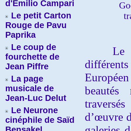
d'Emilio Campari
Goe
Le petit Carton
t
Rouge de Pavu
Paprika
Le coup de
Le proj
fourchette de
différen
Jean Piffre
Europé
La page
musicale de
beautés 
Jean-Luc Delut
traversés
Le Neurone
d’œuvre de
cinéphile de Saïd
galeries d
Bensakel