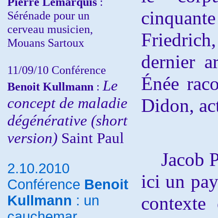
Pierre Lemarquis
:
cinquant
Sérénade pour un
cerveau musicien,
Friedrich
Mouans Sartoux
dernier a
11/09/10
Conférence
Énée raco
Le
Benoit Kullmann
:
concept de maladie
Didon, ac
dégénérative (short
version)
Saint Paul
Jacob Phi
2.10.2010
ici un pa
Conférence
Benoit
Kullmann
: un
contexte
cauchemar