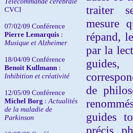
Télécommande cérébrale
traiter 
CVCI
mesure q
07/02/09 Conférence
Pierre Lemarquis
:
répand, l
Musique et Alzheimer
par la lec
18/04/09 Conférence
guid
Benoit Kullmann
:
correspon
Inhibition et créativité
de philo
12/05/09 Conférence
Michel Borg
:
Actualités
renommé
de la maladie de
guides to
Parkinson
précis p