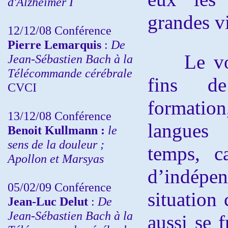
d'Alzheimer I
grandes v
12/12/08 Conférence
Pierre Lemarquis
:
De
Le voya
Jean-Sébastien Bach à la
Télécommande cérébrale
fins d
CVCI
formati
13/12/08
Conférence
langues 
Benoit Kullmann :
le
sens de la douleur ;
temps, c
Apollon et Marsyas
d’indép
05/02/09 Conférence
situation
Jean-Luc Delut
:
De
Jean-Sébastien Bach à la
aussi se f