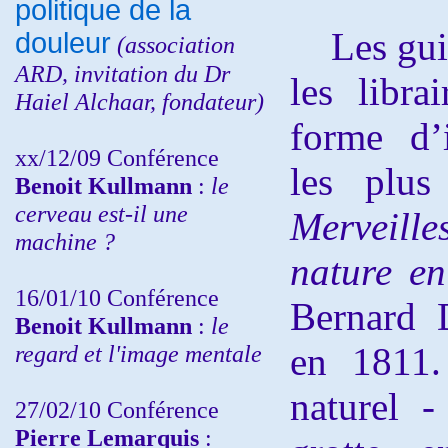
politique de la
Les guid
douleur
(
association
ARD,
invitation
du Dr
les libra
Haiel Alchaar, fondateur)
forme d’i
xx/12/09 Conférence
les plus
Benoit Kullmann
:
le
cerveau est-il une
Merveill
machine ?
nature e
16/01/10 Conférence
Bernard 
Benoit Kullmann
:
le
regard et l'image mentale
en 1811.
naturel 
27/02/10 Conférence
P
ierre Lemarquis
: