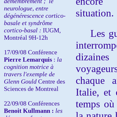
encore
démembrement ;
le
neurologue, entre
situation.
dégénérescence cortico-
basale et syndrôme
cortico-basal :
IUGM,
Les guer
Montréal 9H-12h
interrompe
17/09/08 Conférence
dizaine
Pierre Lemarquis
:
la
voyageur
cognition motrice à
travers l'exemple de
chaque a
Glenn Gould
Centre des
Sciences de Montreal
Italie, et
temps où 
22/09/08
Conférences
Benoit Kullmann :
les
la nature