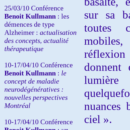
basalte, e
25/03/10
Conférence
sur sa 
Benoit Kullmann
: les
démences de type
toutes 
Alzheimer :
actualisation
mobiles,
des concepts, actualité
thérapeutique
réflexion
donnent 
10-17/04/10
Conférence
Benoit Kullmann
:
le
lumière 
concept de maladie
neurodégénératives :
quelquef
nouvelles perspectives
nuances b
Montréal
ciel ».
10-17/04/10
Conférence
Benoit Kullmann
:
un