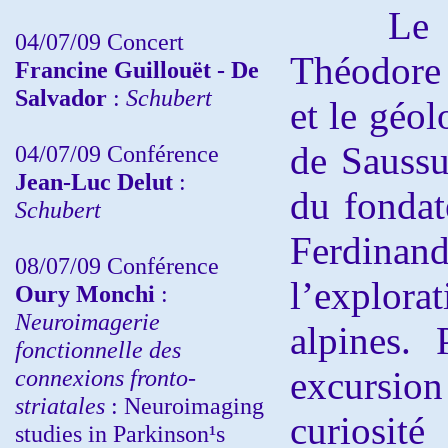
Le pas
04/07/09 Concert
Théodore
Francine Guillouët - De
Salvador
:
Schubert
et le géo
de Saussu
04/07/09 Conférence
Jean-Luc Delut
:
du fondat
Schubert
Ferdina
08/07/09 Conférence
l’explo
Oury Monchi
:
Neuroimagerie
alpines. 
fonctionnelle des
connexions fronto-
excursio
striatales
: Neuroimaging
curios
studies in Parkinson¹s