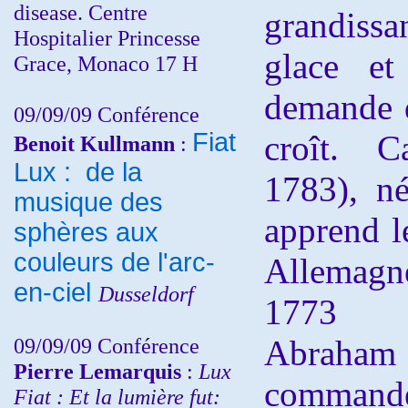
disease. Centre
grandiss
Hospitalier Princesse
glace et
Grace, Monaco 17 H
demande d
09/09/09 Conférence
Fiat
croît. 
Benoit Kullmann
:
Lux : de la
1783), n
musique des
apprend l
sphères aux
couleurs de l'arc-
Allemagn
en-ciel
Dusseldorf
1773 l
09/09/09 Conférence
Abraham 
Pierre Lemarquis
:
Lux
commande
Fiat : Et la lumière fut: