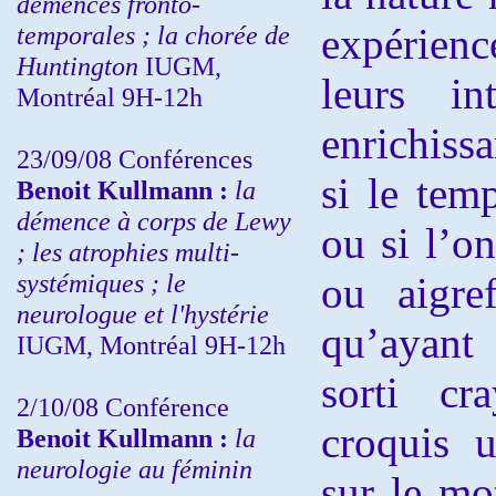
démences fronto-
temporales ; la chorée de
expérien
Huntington
IUGM,
leurs in
Montréal 9H-12h
enrichissa
23/09/08
Conférences
si le tem
Benoit Kullmann :
la
démence à corps de Lewy
ou si l’o
; les atrophies multi-
systémiques ; le
ou aigref
neurologue et l'hystérie
qu’ayan
IUGM, Montréal 9H-12h
sorti cr
2/10/08
Conférence
croquis u
Benoit Kullmann :
la
neurologie au féminin
sur le mot