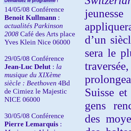
Switzerla
Demandez le programme !
14/05/08 Conférence
jeunesse
Benoit Kullmann
:
appliquer
actualités Parkinson
2008
Café des Arts place
d’un siècl
Yves Klein Nice 06000
sera le p
29/05/08 Conférence
travers
Jean-Luc Delut
:
la
musique du XIXème
prolongea
siècle : Beethoven
4Bd
Suisse et
de Cimiez le Majestic
NICE 06000
gens ren
30/05/08 Conférence
des moye
Pierre Lemarquis
: