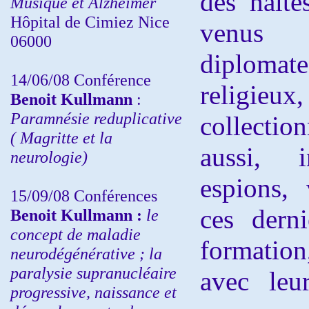
des halte
Musique et Alzheimer
Hôpital de Cimiez Nice
venus d
06000
diploma
14/06/08 Conférence
religi
Benoit Kullmann
:
Paramnésie reduplicative
collectio
( Magritte et la
aussi, i
neurologie)
espions, 
15/09/08
Conférences
ces derni
Benoit Kullmann :
l
e
concept de maladie
formation
neurodégénérative ; la
paralysie supranucléaire
avec leu
progressive, naissance et