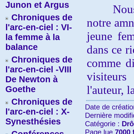
Junon et Argus
Nous a
Chroniques de
notre amné
l'arc-en-ciel : VI-
jeune fem
la femme à la
balance
dans ce r
Chroniques de
comme dir
l'arc-en-ciel -VIII
visiteurs
De Newton à
l'auteur, l
Goethe
Chroniques de
Date de créatio
l'arc-en-ciel : X-
Dernière modifi
Synesthésies
Catégorie :
Drô
Page lue
7000 