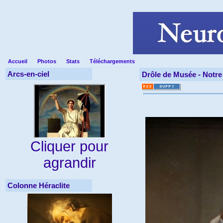
Accueil
Photos
Stats
Téléchargements
Arcs-en-ciel
Drôle de Musée -
Notre
Cliquer pour
agrandir
Colonne Héraclite