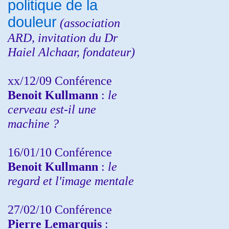
politique de la
douleur
(
association
ARD,
invitation
du Dr
Haiel Alchaar, fondateur)
xx/12/09 Conférence
Benoit Kullmann
:
le
cerveau est-il une
machine ?
16/01/10 Conférence
Benoit Kullmann
:
le
regard et l'image mentale
27/02/10 Conférence
P
ierre Lemarquis
: