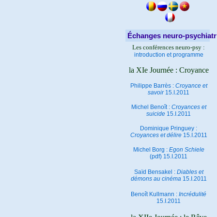
Échanges neuro-psychiatr
Les conférences neuro-psy :
introduction et programme
la XIe Journée : Croyance
Philippe Barrès :
Croyance et
savoir
15.I.2011
Michel Benoît :
Croyances et
suicide
15.I.2011
Dominique Pringuey :
Croyances et délire
15.I.2011
Michel Borg :
Egon Schiele
(pdf) 15.I.2011
Saïd Bensakel :
Diables et
démons au cinéma
15.I.2011
Benoît Kullmann :
Incrédulité
15.I.2011