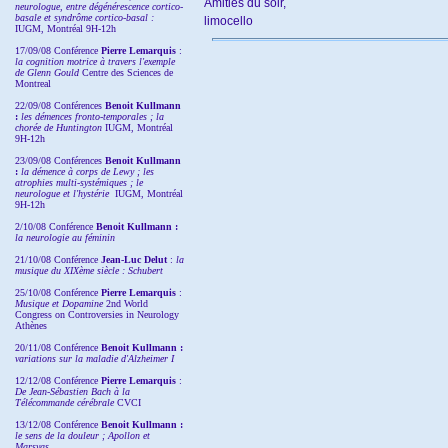
Amitiés du soir,
neurologue, entre dégénérescence cortico-
basale et syndrôme cortico-basal :
limocello
IUGM, Montréal 9H-12h
17/09/08 Conférence
Pierre Lemarquis
:
la cognition motrice à travers l'exemple
de Glenn Gould
Centre des Sciences de
Montreal
22/09/08
Conférences
Benoit Kullmann
:
les démences fronto-temporales ; la
chorée de Huntington
IUGM, Montréal
9H-12h
23/09/08
Conférences
Benoit Kullmann
:
la démence à corps de Lewy ; les
atrophies multi-systémiques ; le
neurologue et l'hystérie
IUGM, Montréal
9H-12h
2/10/08
Conférence
Benoit Kullmann :
la neurologie au féminin
21/10/08 Conférence
Jean-Luc Delut
:
la
musique du XIXème siècle : Schubert
25/10/08 Conférence
Pierre Lemarquis
:
Musique et Dopamine
2nd World
Congress on Controversies in Neurology
Athènes
20/11/08
Conférence
Benoit Kullmann :
variations sur la maladie d'Alzheimer I
12/12/08 Conférence
Pierre Lemarquis
:
De Jean-Sébastien Bach à la
Télécommande cérébrale
CVCI
13/12/08
Conférence
Benoit Kullmann :
le sens de la douleur ; Apollon et
Marsyas