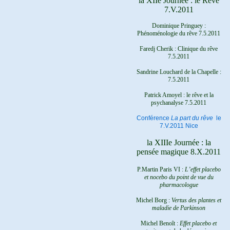
la XIIe Journée : le Rêve
7.V.2011
Dominique Pringuey :
Phénoménologie du rêve 7.5.2011
Faredj Cherik : Clinique du rêve
7.5.2011
Sandrine Louchard de la Chapelle :
7.5.2011
Patrick Amoyel : le rêve et la
psychanalyse
7.5.2011
Conférence
La part du rêve
le
7.V.2011 Nice
la XIIIe Journée : la
pensée magique 8.X.2011
P.Martin Paris VI :
L’effet placebo
et nocebo du point de vue du
pharmacologue
Michel Borg :
Vertus des plantes et
maladie de Parkinson
Michel Benoît :
Effet placebo et