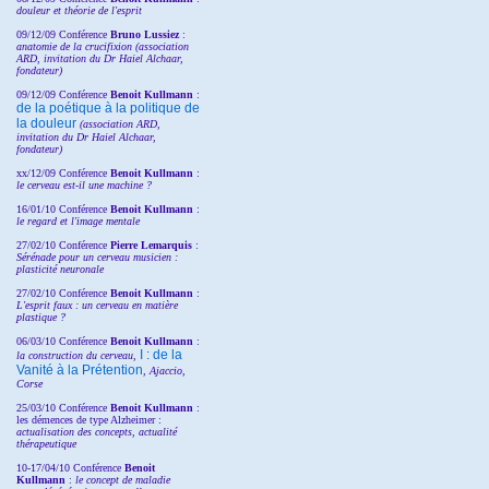
douleur et théorie de l'esprit
09/12/09 Conférence
Bruno Lussiez
:
anatomie de la crucifixion (association
ARD, invitation du Dr Haiel Alchaar,
fondateur)
09/12/09 Conférence
Benoit Kullmann
:
de la poétique à la politique de
la douleur
(
association ARD,
invitation
du Dr
Haiel Alchaar,
fondateur)
xx/12/09 Conférence
Benoit Kullmann
:
le cerveau est-il une machine ?
16/01/10 Conférence
Benoit Kullmann
:
le regard et l'image mentale
27/02/10 Conférence
P
ierre Lemarquis
:
Sérénade pour un cerveau musicien :
plasticité neuronale
27/02/10 Conférence
Benoit Kullmann
:
L'esprit faux : un cerveau en matière
plastique ?
06/03/10 Conférence
Benoit Kullmann
:
I : de la
la construction du cerveau,
Vanité à la Prétention
, Ajaccio,
Corse
25/03/10
Conférence
Benoit Kullmann
:
les démences de type Alzheimer :
actualisation des concepts, actualité
thérapeutique
10-17/04/10
Conférence
Benoit
Kullmann
:
le concept de maladie