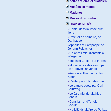
notre arc-en-ciel quotidien
Musées du monde
Madones
Musée du monstre
Drôle de Musée
•
Daniel dans la fosse aux
lions
•
L'atelier de peinture, de
Danhauser
•
Appelles et Campaspe de
Johann Felpacher
•
Un après-midi d'enfants à
Wargemont
•
Thétis et Jupiter, par Ingres
•
Moïse sauvé des eaux, par
un anonyme anversois
•
Amnon et Thamar de Jan
Steen
•
L'enfer par Colijn de Coter
•
Le pauvre poète par Carl
Spitzweg
•
Le Jardinier de Mathieu
Lenain
•
Dans la mer d'Arnold
Böcklin
•
Nativité du Maître de Pulkau