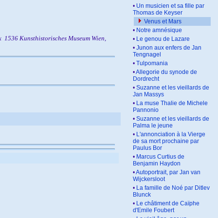
•
Un musicien et sa fille par
Thomas de Keyser
Venus et Mars
•
Notre amnésique
eux 1536 Kunsthistorisches Museum Wien,
•
Le genou de Lazare
•
Junon aux enfers de Jan
Tengnagel
•
Tulpomania
•
Allegorie du synode de
Dordrecht
•
Suzanne et les vieillards de
Jan Massys
•
La muse Thalie de Michele
Pannonio
•
Suzanne et les vieillards de
Palma le jeune
•
L'annonciation à la Vierge
de sa mort prochaine par
Paulus Bor
•
Marcus Curtius de
Benjamin Haydon
•
Autoportrait, par Jan van
Wijckersloot
•
La famille de Noé par Ditlev
Blunck
•
Le châtiment de Caïphe
d'Emile Foubert