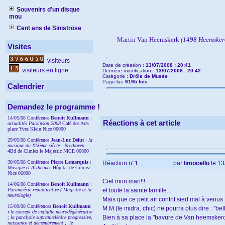
Souvenirs d'un disque
mou
Cent ans de Sinistrose
Martin Van Heemskerk
(1498 Heemskerc
Visites
visiteurs
Date de création :
13/07/2008 : 20:41
visiteurs en ligne
Dernière modification :
13/07/2008 : 20:42
Catégorie :
Drôle de Musée
Page lue
9195 fois
Calendrier
Demandez le programme !
14/05/08 Conférence
Benoit Kullmann
:
Réactions à cet article
actualités Parkinson 2008
Café des Arts
place Yves Klein Nice 06000
29/05/08 Conférence
Jean-Luc Delut
:
la
musique du XIXème siècle : Beethoven
4Bd de Cimiez le Majestic NICE 06000
30/05/08 Conférence
Pierre Lemarquis
:
Réaction n°1
par
limocello
le 13
Musique et Alzheimer
Hôpital de Cimiez
Nice 06000
Ciel mon mari!!!
14/06/08 Conférence
Benoit Kullmann
:
Paramnésie reduplicative ( Magritte et la
et toute la sainte famille...
neurologie)
Mais que ce petit air contrit sied mal à venus 
15/09/08
Conférences
Benoit Kullmann
M.M (le midra..chic) ne pourra plus dire : "
:
l
e concept de maladie neurodégénérative
Bien à sa place la "bavure de Van heemskerc
; la
paralysie supranucléaire progressive,
naissance et démembrement ;
le