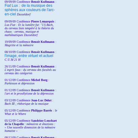
09/09/09 Conférence
Benoit Kullmann
:
Fiat Lux : de la musique des
sphères aux couleurs de l'arc-
en-ciel
Dusseldorf
09/09/09 Conférence
Pierre Lemarquis
:
Lux Fiat : Et la lumière fut: "J.S.Bach,
du cerveau bien tempéré à la théorie du
chaos : cerveau, musique et
mathématiques Dusseldorf
19/09/09 Conférence
Benoit Kullmann
:
Magritte et la mémoire
08/10/09 Conférence
Benoit Kullmann
:
l'image, entre virtuel et actuel
C.U.M 21 H
26/11/09 Conférence
Benoit Kullmann
:
L'esprit faux : du cerveau des facultés au
cerveau des catégories
01/12/09 Conférence
Michel Borg
:
Parkinson et dépression
01/12/09 Conférence
Benoit Kullmann
:
l'art et le prosélytisme de la dépression
03/12/09 Conférence
Jean-Luc Delut
:
Bach III ; rhétorique de la musique
05/12/09 Conférence
Philippe Barrès
:
le
What et le Where
05/12/09 Conférence
Sandrine
Louchart
de la Chapelle
:
mémoires et émotions :
« Une nouvelle dimension de la mémoire
humaine »
08/12/09 Conférence
Benoit Kullmann
: