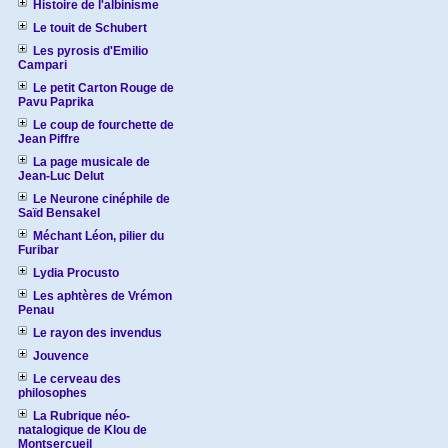
Histoire de l'albinisme
Le touit de Schubert
Les pyrosis d'Emilio
Campari
Le petit Carton Rouge de
Pavu Paprika
Le coup de fourchette de
Jean Piffre
La page musicale de
Jean-Luc Delut
Le Neurone cinéphile de
Saïd Bensakel
Méchant Léon, pilier du
Furibar
Lydia Procusto
Les aphtères de Vrémon
Penau
Le rayon des invendus
Jouvence
Le cerveau des
philosophes
La Rubrique néo-
natalogique de Klou de
Montsercueil