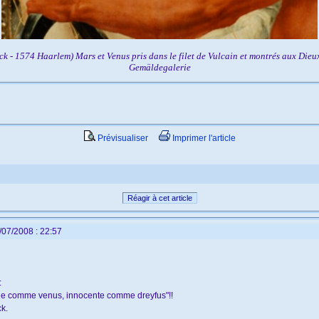
k - 1574 Haarlem) Mars et Venus pris dans le filet de Vulcain et montrés aux Di
Gemäldegalerie
Prévisualiser
Imprimer l'article
Réagir à cet article
/07/2008 : 22:57
:
belle comme venus, innocente comme dreyfus"!!
k.