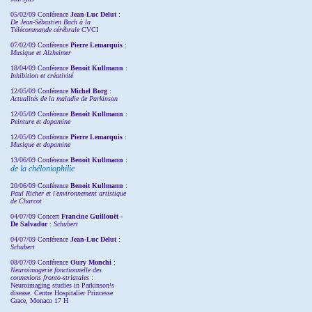
05/02/09 Conférence
Jean-Luc Delut
:
De Jean-Sébastien Bach à la
Télécommande cérébrale
CVCI
07/02/09 Conférence
Pierre Lemarquis
:
Musique et Alzheimer
18/04/09 Conférence
Benoit Kullmann
:
Inhibition et créativité
12/05/09 Conférence
Michel Borg
:
Actualités de la maladie de Parkinson
12/05/09 Conférence
Benoit Kullmann
:
Peinture et dopamine
12/05/09 Conférence
Pierre Lemarquis
:
Musique et dopamine
13/06/09 Conférence
Benoit Kullmann
:
de la chéloniophilie
20/06/09 Conférence
Benoit Kullmann
:
Paul Richer et l'environnement artistique
de Charcot
04/07/09 Concert
Francine Guillouët -
De Salvador
:
Schubert
04/07/09 Conférence
Jean-Luc Delut
:
Schubert
08/07/09 Conférence
Oury Monchi
:
Neuroimagerie fonctionnelle des
connexions fronto-striatales
:
Neuroimaging studies in Parkinson¹s
disease. Centre Hospitalier Princesse
Grace, Monaco 17 H