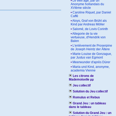
•
Le vieil âge, par un
Anonyme hollandais du
XVIème siècle
•
Caroline Riquet, par Daniel
Caffé
•
Aloys, Graf von Brühl als
Kind par Andreas Möller
•
Salomé, de Lovis Corinth
•
Allegorie de la vie
vertueuse, d'Hendrik von
Balen
•
L'enlèvement de Proserpine
de Joseph Heintz der Ältere
•
Marie-Louise de Gonzague,
par Justus van Egmont
•
Meerwunder d'après Dürer
•
Maria und Kind, anonyme,
academia Vienne
Les citrons de
Mademoiselle µµ
Jeu collectif
Solution du Jeu collectif
Romulus et Rebus
Grand Jeu : un tableau
dans le tableau
Solution du Grand Jeu : un