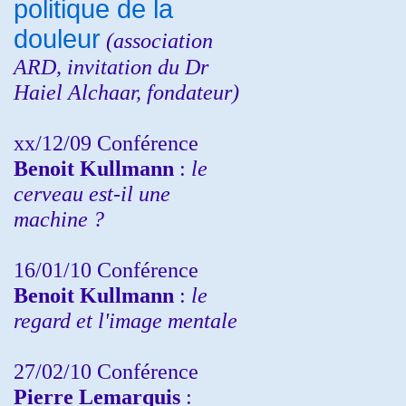
politique de la
douleur
(
association
ARD,
invitation
du Dr
Haiel Alchaar, fondateur)
xx/12/09 Conférence
Benoit Kullmann
:
le
cerveau est-il une
machine ?
16/01/10 Conférence
Benoit Kullmann
:
le
regard et l'image mentale
27/02/10 Conférence
P
ierre Lemarquis
: