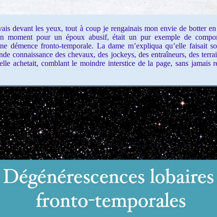
is devant les yeux, tout à coup je rengainais mon envie de botter e
 un moment pour un époux abusif, était un pur exemple de compor
e démence fronto-temporale. La dame m’expliqua qu’elle faisait son
rande connaissance des chevaux, des jockeys, des entraîneurs, des terra
lle achetait, comblant le moindre interstice de la page, sans jamais rel