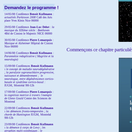
Demandez le programme !
14/05/08 Conférence
Benoit Kullmann
:
actualités Parkinson 2008
Café des Arts
place Yves Klein Nice 06000
29/05/08 Conférence
Jean-Luc Delut
:
la
musique du XIXème siècle : Beethoven
4Bd de Cimiez le Majestic NICE 06000
30/05/08 Conférence
Pierre Lemarquis
:
Musique et Alzheimer
Hôpital de Cimiez
Nice 06000
Commençons ce chapitre particulièrem
14/06/08 Conférence
Benoit Kullmann
:
Paramnésie reduplicative ( Magritte et la
neurologie)
15/09/08
Conférences
Benoit Kullmann
:
l
e concept de maladie neurodégénérative
; la
paralysie supranucléaire progressive,
naissance et démembrement ;
le
neurologue, entre dégénérescence cortico-
basale et syndrôme cortico-basal :
IUGM, Montréal 9H-12h
17/09/08 Conférence
Pierre Lemarquis
:
la cognition motrice à travers l'exemple
de Glenn Gould
Centre des Sciences de
Montreal
22/09/08
Conférences
Benoit Kullmann
:
les démences fronto-temporales ; la
chorée de Huntington
IUGM, Montréal
9H-12h
23/09/08
Conférences
Benoit Kullmann
:
la démence à corps de Lewy ; les
atrophies multi-systémiques ; le