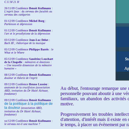
C.U.M 21 H
26/11/09 Conférence
Benoit Kullmann
:
L'esprit faux : du cerveau des facultés au
cerveau des catégories
01/12/09 Conférence
Michel Borg
:
Parkinson et dépression
01/12/09 Conférence
Benoit Kullmann
:
l'art et le prosélytisme de la dépression
03/12/09 Conférence
Jean-Luc Delut
:
Bach III ; rhétorique de la musique
05/12/09 Conférence
Philippe Barrès
:
le
What et le Where
05/12/09 Conférence
Sandrine
Louchart
de la Chapelle
:
mémoires et émotions :
« Une nouvelle dimension de la mémoire
humaine »
08/12/09 Conférence
Benoit Kullmann
:
douleur et théorie de l'esprit
09/12/09 Conférence
Bruno Lussiez
:
anatomie de la crucifixion (association
Au début, l'entourage remarque une m
ARD, invitation du Dr Haiel Alchaar,
personnelle pouvant aboutir à une vérit
fondateur)
familiaux, un abandon des activités d
09/12/09 Conférence
Benoit Kullmann
:
motive.
de la poétique à la politique de
la douleur
(
association ARD,
invitation
du Dr
Haiel Alchaar,
Progressivement les troubles intellect
fondateur)
d'attention, d'intérêt mais il existe e
xx/12/09 Conférence
Benoit Kullmann
:
le temps, à placer un évènement par ra
le cerveau est-il une machine ?