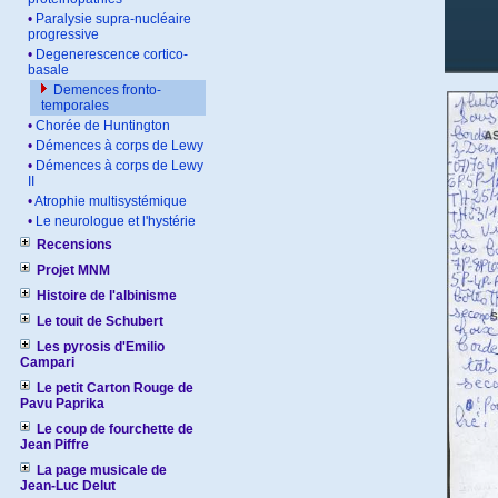
•
Paralysie supra-nucléaire
progressive
•
Degenerescence cortico-
basale
Demences fronto-
temporales
•
Chorée de Huntington
•
Démences à corps de Lewy
•
Démences à corps de Lewy
II
•
Atrophie multisystémique
•
Le neurologue et l'hystérie
Recensions
Projet MNM
Histoire de l'albinisme
Le touit de Schubert
Les pyrosis d'Emilio
Campari
Le petit Carton Rouge de
Pavu Paprika
Le coup de fourchette de
Jean Piffre
La page musicale de
Jean-Luc Delut