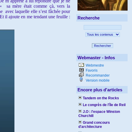
 Je m’apprête à lui répondre que je ne
dit « sa mère était comme çà, vers la
une avec laquelle elle s’est fâchée pour
t il ajoute en me tendant une feuille :
Recherche
Rechercher
Webmaster - Infos
Webmestre
Favoris
Recommander
Version mobile
Encore plus d'articles
Tandem on the Rocks
Le congrès de l'île de Reil
J.O : l'espace Winston
Churchill
Grand concours
d'architecture