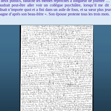
les lieux publics, rabâche les mêmes reproches à longueur de journée …
faudrait peut-être aller voir un collègue psychiâtre, lorsqu’il me 
disait n’importe quoi et a fini dans un asile de fous, et sa sœur plus je
gne d’après son beau-frère ». Son épouse proteste tous les trois mots. E