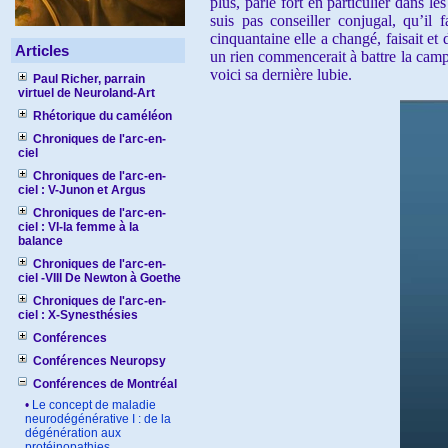
plus, parle fort en particulier dans 
suis pas conseiller conjugal, qu’il 
cinquantaine elle a changé, faisait et 
Articles
un rien commencerait à battre la campa
voici sa dernière lubie.
Paul Richer, parrain
virtuel de Neuroland-Art
Rhétorique du caméléon
Chroniques de l'arc-en-
ciel
Chroniques de l'arc-en-
ciel : V-Junon et Argus
Chroniques de l'arc-en-
ciel : VI-la femme à la
balance
Chroniques de l'arc-en-
ciel -VIII De Newton à Goethe
Chroniques de l'arc-en-
ciel : X-Synesthésies
Conférences
Conférences Neuropsy
Conférences de Montréal
•
Le concept de maladie
neurodégénérative I : de la
dégénération aux
protéinopathies