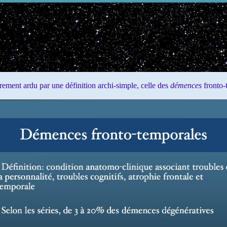
ent ardu par une définition archi-simple, celle des
démences
fronto-