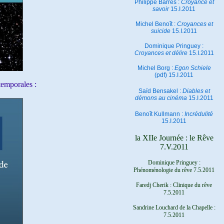
Philippe Barrès :
Croyance et
savoir
15.I.2011
Michel Benoît :
Croyances et
suicide
15.I.2011
Dominique Pringuey :
Croyances et délire
15.I.2011
Michel Borg :
Egon Schiele
(pdf) 15.I.2011
temporales :
Saïd Bensakel :
Diables et
démons au cinéma
15.I.2011
Benoît Kullmann :
Incrédulité
15.I.2011
la XIIe Journée : le Rêve
7.V.2011
Dominique Pringuey :
Phénoménologie du rêve 7.5.2011
Faredj Cherik : Clinique du rêve
7.5.2011
Sandrine Louchard de la Chapelle :
7.5.2011