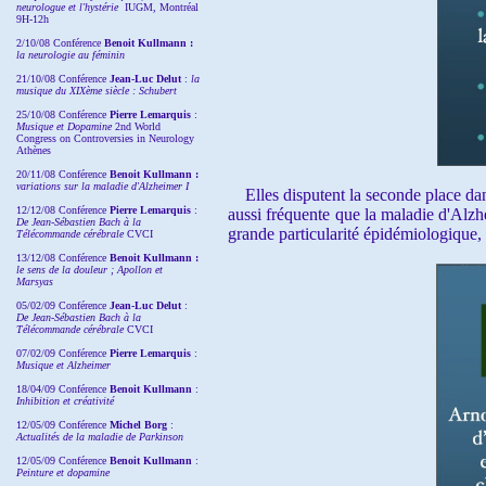
neurologue et l'hystérie
IUGM, Montréal
9H-12h
2/10/08
Conférence
Benoit Kullmann :
la neurologie au féminin
21/10/08 Conférence
Jean-Luc Delut
:
la
musique du XIXème siècle : Schubert
25/10/08 Conférence
Pierre Lemarquis
:
Musique et Dopamine
2nd World
Congress on Controversies in Neurology
Athènes
20/11/08
Conférence
Benoit Kullmann :
variations sur la maladie d'Alzheimer I
Elles disputent la seconde place dans
12/12/08 Conférence
Pierre Lemarquis
:
aussi fréquente que la maladie d'Alzhe
De Jean-Sébastien Bach à la
grande particularité épidémiologique, 
Télécommande cérébrale
CVCI
13/12/08
Conférence
Benoit Kullmann :
le sens de la douleur ; Apollon et
Marsyas
05/02/09 Conférence
Jean-Luc Delut
:
De Jean-Sébastien Bach à la
Télécommande cérébrale
CVCI
07/02/09 Conférence
Pierre Lemarquis
:
Musique et Alzheimer
18/04/09 Conférence
Benoit Kullmann
:
Inhibition et créativité
12/05/09 Conférence
Michel Borg
:
Actualités de la maladie de Parkinson
12/05/09 Conférence
Benoit Kullmann
:
Peinture et dopamine