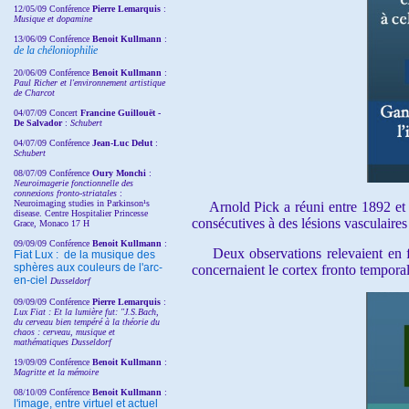
12/05/09 Conférence
Pierre Lemarquis
:
Musique et dopamine
13/06/09 Conférence
Benoit Kullmann
:
de la chéloniophilie
20/06/09 Conférence
Benoit Kullmann
:
Paul Richer et l'environnement artistique
de Charcot
04/07/09 Concert
Francine Guillouët -
De Salvador
:
Schubert
04/07/09 Conférence
Jean-Luc Delut
:
Schubert
08/07/09 Conférence
Oury Monchi
:
Neuroimagerie fonctionnelle des
connexions fronto-striatales
:
Neuroimaging studies in Parkinson¹s
Arnold Pick a réuni entre 1892 et 190
disease. Centre Hospitalier Princesse
consécutives à des lésions vasculaires
Grace, Monaco 17 H
09/09/09 Conférence
Benoit Kullmann
:
Deux observations relevaient en fai
Fiat Lux : de la musique des
sphères aux couleurs de l'arc-
concernaient le cortex fronto temporal
en-ciel
Dusseldorf
09/09/09 Conférence
Pierre Lemarquis
:
Lux Fiat : Et la lumière fut: "J.S.Bach,
du cerveau bien tempéré à la théorie du
chaos : cerveau, musique et
mathématiques Dusseldorf
19/09/09 Conférence
Benoit Kullmann
:
Magritte et la mémoire
08/10/09 Conférence
Benoit Kullmann
:
l'image, entre virtuel et actuel