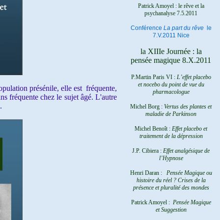
Patrick Amoyel : le rêve et la
psychanalyse
7.5.2011
Conférence
La part du rêve
le
7.V.2011 Nice
la XIIIe Journée : la
pensée magique 8.X.2011
P.Martin Paris VI :
L’effet placebo
et nocebo du point de vue du
ulation présénile, elle est fréquente,
pharmacologue
ns fréquente chez le sujet âgé. L'autre
.
Michel Borg :
Vertus des plantes et
maladie de Parkinson
Michel Benoît :
Effet placebo et
traitement de la dépression
J.P. Cibiera :
Effet analgésique de
l’Hypnose
Henri Daran :
Pensée Magique ou
histoire du réel ?
Crises de la
présence et pluralité des mondes
Patrick Amoyel :
Pensée Magique
et Suggestion