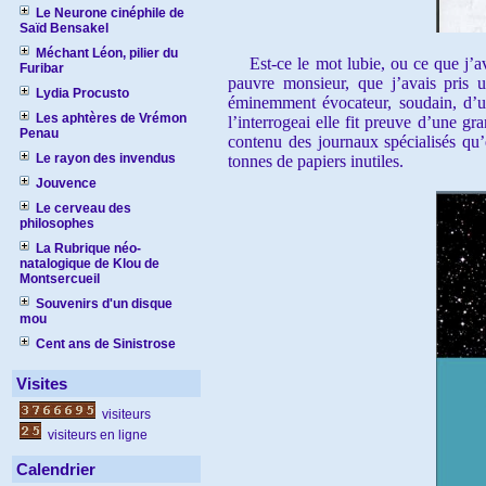
Le Neurone cinéphile de
Saïd Bensakel
Méchant Léon, pilier du
Est-ce le mot lubie, ou ce que j’ava
Furibar
pauvre monsieur, que j’avais pris
Lydia Procusto
éminemment évocateur, soudain, d’un
Les aphtères de Vrémon
l’interrogeai elle fit preuve d’une g
Penau
contenu des journaux spécialisés qu’e
Le rayon des invendus
tonnes de papiers inutiles.
Jouvence
Le cerveau des
philosophes
La Rubrique néo-
natalogique de Klou de
Montsercueil
Souvenirs d'un disque
mou
Cent ans de Sinistrose
Visites
visiteurs
visiteurs en ligne
Calendrier