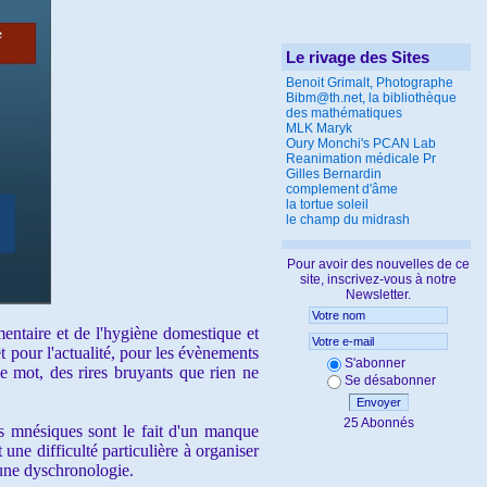
Le rivage des Sites
Benoit Grimalt, Photographe
Bibm@th.net, la bibliothèque
des mathématiques
MLK Maryk
Oury Monchi's PCAN Lab
Reanimation médicale Pr
Gilles Bernardin
complement d'âme
la tortue soleil
le champ du midrash
Pour avoir des nouvelles de ce
site, inscrivez-vous à notre
Newsletter.
entaire et de l'hygiène domestique et
êt pour l'actualité, pour les évènements
S'abonner
de mot, des rires bruyants que rien ne
Se désabonner
Envoyer
25 Abonnés
bles mnésiques sont le fait d'un manque
 une difficulté particulière à organiser
: une dyschronologie.