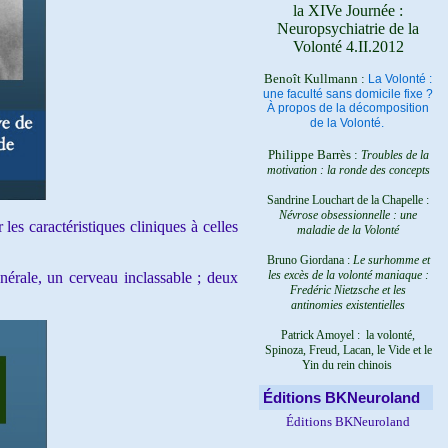
la XIVe Journée :
Neuropsychiatrie de la
Volonté 4.II.2012
Benoît Kullmann :
La Volonté :
une faculté sans domicile fixe ?
À propos de la décomposition
de la Volonté.
Philippe Barrès :
Troubles de la
motivation : la ronde des concepts
Sandrine Louchart de la Chapelle :
Névrose obsessionnelle : une
es caractéristiques cliniques à celles
maladie de la Volonté
Bruno Giordana :
Le surhomme et
les excès de la volonté maniaque :
érale, un cerveau inclassable ; deux
Fredéric Nietzsche et les
antinomies existentielles
Patrick Amoyel : la volonté,
Spinoza, Freud, Lacan, le Vide et le
Yin du rein chinois
Éditions BKNeuroland
Éditions BKNeuroland