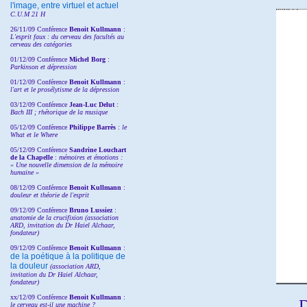
l'image, entre virtuel et actuel
C.U.M 21 H
26/11/09 Conférence
Benoit Kullmann
:
L'esprit faux : du cerveau des facultés au
cerveau des catégories
01/12/09 Conférence
Michel Borg
:
Parkinson et dépression
01/12/09 Conférence
Benoit Kullmann
:
l'art et le prosélytisme de la dépression
03/12/09 Conférence
Jean-Luc Delut
:
Bach III ; rhétorique de la musique
05/12/09 Conférence
Philippe Barrès
:
le
What et le Where
05/12/09 Conférence
Sandrine
Louchart
de la Chapelle
:
mémoires et émotions :
« Une nouvelle dimension de la mémoire
humaine »
08/12/09 Conférence
Benoit Kullmann
:
douleur et théorie de l'esprit
09/12/09 Conférence
Bruno Lussiez
:
anatomie de la crucifixion (association
ARD, invitation du Dr Haiel Alchaar,
fondateur)
09/12/09 Conférence
Benoit Kullmann
:
de la poétique à la politique de
la douleur
(
association ARD,
invitation
du Dr
Haiel Alchaar,
fondateur)
xx/12/09 Conférence
Benoit Kullmann
:
D
le cerveau est-il une machine ?