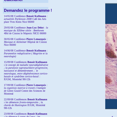
Demandez le programme !
14/05/08 Conférence
Benoit Kullmann
:
actualités Parkinson 2008
Café des Arts
place Yves Klein Nice 06000
29/05/08 Conférence
Jean-Luc Delut
:
la
musique du XIXème siècle : Beethoven
4Bd de Cimiez le Majestic NICE 06000
30/05/08 Conférence
Pierre Lemarquis
:
Musique et Alzheimer
Hôpital de Cimiez
Nice 06000
14/06/08 Conférence
Benoit Kullmann
:
Paramnésie reduplicative ( Magritte et la
neurologie)
15/09/08
Conférences
Benoit Kullmann
:
l
e concept de maladie neurodégénérative
; la
paralysie supranucléaire progressive,
naissance et démembrement ;
le
neurologue, entre dégénérescence cortico-
basale et syndrôme cortico-basal :
IUGM, Montréal 9H-12h
17/09/08 Conférence
Pierre Lemarquis
:
la cognition motrice à travers l'exemple
de Glenn Gould
Centre des Sciences de
Montreal
22/09/08
Conférences
Benoit Kullmann
:
les démences fronto-temporales ; la
chorée de Huntington
IUGM, Montréal
9H-12h
23/09/08
Conférences
Benoit Kullmann
:
la démence à corps de Lewy ; les