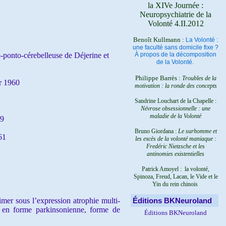
la XIVe Journée :
Neuropsychiatrie de la
Volonté 4.II.2012
Benoît Kullmann :
La Volonté :
une faculté sans domicile fixe ?
o-ponto-cérebelleuse de Déjerine et
À propos de la décomposition
de la Volonté.
Philippe Barrès :
Troubles de la
r 1960
motivation : la ronde des concepts
Sandrine Louchart de la Chapelle :
Névrose obsessionnelle : une
maladie de la Volonté
59
Bruno Giordana :
Le surhomme et
61
les excès de la volonté maniaque :
Fredéric Nietzsche et les
antinomies existentielles
Patrick Amoyel : la volonté,
Spinoza, Freud, Lacan, le Vide et le
Yin du rein chinois
er sous l’expression atrophie multi-
Éditions BKNeuroland
t en forme parkinsonienne, forme de
Éditions BKNeuroland