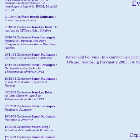
Év
atrophies multi-systémiques ; le
neurologue et l'hystérie
IUGM, Montréal
9H-12h
2/10/08
Conférence
Benoit Kullmann :
la neurologie au féminin
21/10/08 Conférence
Jean-Luc Delut
:
la
musique du XIXème siècle : Schubert
25/10/08 Conférence
Pierre Lemarquis
:
Musique et Dopamine
2nd World
Congress on Controversies in Neurology
Athènes
20/11/08
Conférence
Benoit Kullmann :
Barker and Foltynie
How common is dement
variations sur la maladie d'Alzheimer I
J Neurol Neurosurg Psychiatry 2003; 74: 6
12/12/08 Conférence
Pierre Lemarquis
:
De Jean-Sébastien Bach à la
Télécommande cérébrale
CVCI
13/12/08
Conférence
Benoit Kullmann :
le sens de la douleur ; Apollon et
Marsyas
05/02/09 Conférence
Jean-Luc Delut
:
De Jean-Sébastien Bach à la
Télécommande cérébrale
CVCI
07/02/09 Conférence
Pierre Lemarquis
:
Musique et Alzheimer
18/04/09 Conférence
Benoit Kullmann
:
Inhibition et créativité
12/05/09 Conférence
Michel Borg
:
Actualités de la maladie de Parkinson
Dépig
12/05/09 Conférence
Benoit Kullmann
: