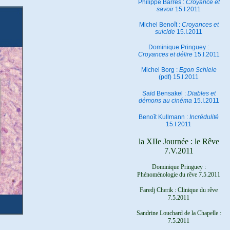
Philippe Barrès :
Croyance et
savoir
15.I.2011
Michel Benoît :
Croyances et
suicide
15.I.2011
Dominique Pringuey :
Croyances et délire
15.I.2011
Michel Borg :
Egon Schiele
(pdf) 15.I.2011
Saïd Bensakel :
Diables et
démons au cinéma
15.I.2011
Benoît Kullmann :
Incrédulité
15.I.2011
la XIIe Journée : le Rêve
7.V.2011
Dominique Pringuey :
Phénoménologie du rêve 7.5.2011
Faredj Cherik : Clinique du rêve
7.5.2011
Sandrine Louchard de la Chapelle :
7.5.2011