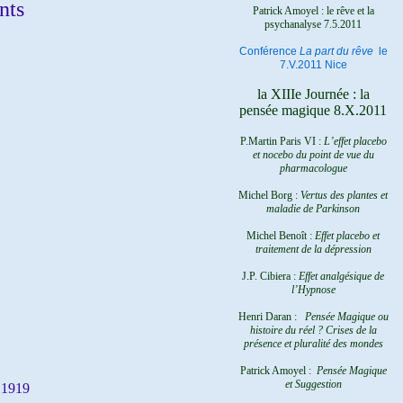
nts
Patrick Amoyel : le rêve et la
psychanalyse
7.5.2011
Conférence
La part du rêve
le
7.V.2011 Nice
la XIIIe Journée : la
pensée magique 8.X.2011
P.Martin Paris VI :
L’effet placebo
et nocebo du point de vue du
pharmacologue
Michel Borg :
Vertus des plantes et
maladie de Parkinson
Michel Benoît :
Effet placebo et
traitement de la dépression
J.P. Cibiera :
Effet analgésique de
l’Hypnose
Henri Daran :
Pensée Magique ou
histoire du réel ?
Crises de la
présence et pluralité des mondes
Patrick Amoyel :
Pensée Magique
et Suggestion
f 1919