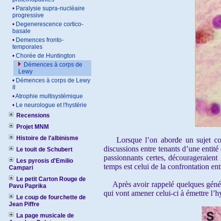
•
Paralysie supra-nucléaire
progressive
•
Degenerescence cortico-
basale
•
Demences fronto-
temporales
•
Chorée de Huntington
Démences à corps de
Lewy
•
Démences à corps de Lewy
II
•
Atrophie multisystémique
•
Le neurologue et l'hystérie
Recensions
Projet MNM
Histoire de l'albinisme
Lorsque l’on aborde un sujet comme
discussions entre tenants d’une enti
Le touit de Schubert
passionnants certes, décourageraient 
Les pyrosis d'Emilio
temps est celui de la confrontation en
Campari
Le petit Carton Rouge de
Après avoir rappelé quelques général
Pavu Paprika
qui vont amener celui-ci à émettre l
Le coup de fourchette de
Jean Piffre
La page musicale de