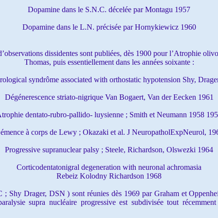
Dopamine dans le S.N.C. décelée par Montagu 1957
Dopamine dans le L.N. précisée par Hornykiewicz 1960
’observations dissidentes sont publiées, dès 1900 pour l’Atrophie oliv
Thomas, puis essentiellement dans les années soixante :
rological syndrôme associated with orthostatic hypotension Shy, Drage
Dégénerescence striato-nigrique Van Bogaert, Van der Eecken 1961
trophie dentato-rubro-pallido- luysienne ; Smith et Neumann 1958 19
émence à corps de Lewy ; Okazaki et al. J NeuropatholExpNeurol, 19
Progressive supranuclear palsy ; Steele, Richardson, Olswezki 1964
Corticodentatonigral degeneration with neuronal achromasia
Rebeiz Kolodny Richardson 1968
; Shy Drager, DSN ) sont réunies dès 1969 par Graham et Oppenheim
paralysie supra nucléaire progressive est subdivisée tout récemmen