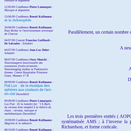
Peinture et dopamine
12/05/09 Conférence
Pierre Lemarquis
:
Musique et dopamine
13/06/09 Conférence
Benoit Kullmann
:
de la chéloniophilie
20/06/09 Conférence
Benoit Kullmann
:
Paul Richer et l'environnement artistique
Parallèlement, un certain nombre d
de Charcot
04/07/09 Concert
Francine Guillouët -
De Salvador
:
Schubert
A neu
04/07/09 Conférence
Jean-Luc Delut
:
Schubert
08/07/09 Conférence
Oury Monchi
:
Neuroimagerie fonctionnelle des
connexions fronto-striatales
:
A
Neuroimaging studies in Parkinson¹s
disease. Centre Hospitalier Princesse
Grace, Monaco 17 H
D
09/09/09 Conférence
Benoit Kullmann
:
Fiat Lux : de la musique des
sphères aux couleurs de l'arc-
en-ciel
Dusseldorf
09/09/09 Conférence
Pierre Lemarquis
:
Lux Fiat : Et la lumière fut: "J.S.Bach,
du cerveau bien tempéré à la théorie du
chaos : cerveau, musique et
mathématiques Dusseldorf
Les trois premières entités ( AOPC 
19/09/09 Conférence
Benoit Kullmann
:
systématisée AMS ; à l’inverse la 
Magritte et la mémoire
Richardson, et forme corticale.
08/10/09 Conférence
Benoit Kullmann
: