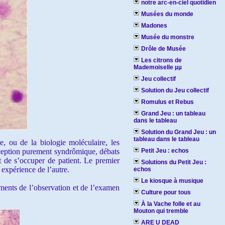
notre arc-en-ciel quotidien
Musées du monde
Madones
Musée du monstre
Drôle de Musée
Les citrons de
Mademoiselle µµ
Jeu collectif
Solution du Jeu collectif
Romulus et Rebus
Grand Jeu : un tableau
dans le tableau
Solution du Grand Jeu : un
tableau dans le tableau
 ou de la biologie moléculaire, les
nception purement syndrômique, débats
Petit Jeu : echos
st de s’occuper de patient. Le premier
Solutions du Petit Jeu :
 expérience de l’autre.
echos
Le kiosque à musique
ments de l’observation et de l’examen
Culture pour tous
À la Vache folle et au
Mouton qui tremble
ARE U DEAD