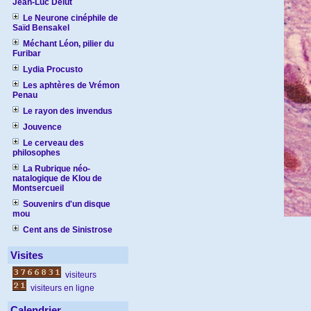
Jean-Luc Delut
Le Neurone cinéphile de
Saïd Bensakel
Méchant Léon, pilier du
Furibar
Lydia Procusto
Les aphtères de Vrémon
Penau
Le rayon des invendus
Jouvence
Le cerveau des
philosophes
La Rubrique néo-
natalogique de Klou de
Montsercueil
Souvenirs d'un disque
mou
Cent ans de Sinistrose
Visites
visiteurs
visiteurs en ligne
Calendrier