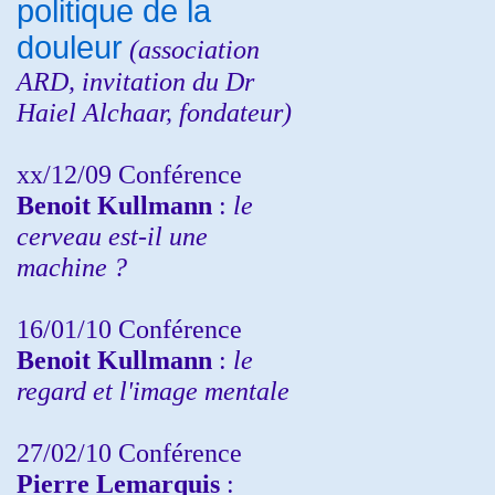
politique de la
douleur
(
association
ARD,
invitation
du Dr
Haiel Alchaar, fondateur)
xx/12/09 Conférence
Benoit Kullmann
:
le
cerveau est-il une
machine ?
16/01/10 Conférence
Benoit Kullmann
:
le
regard et l'image mentale
27/02/10 Conférence
P
ierre Lemarquis
: