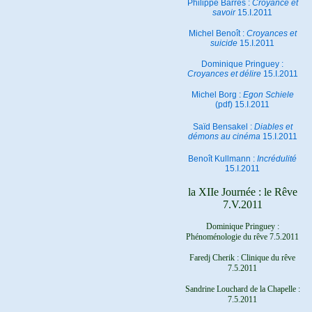
Philippe Barrès :
Croyance et
savoir
15.I.2011
Michel Benoît :
Croyances et
suicide
15.I.2011
Dominique Pringuey :
Croyances et délire
15.I.2011
Michel Borg :
Egon Schiele
(pdf) 15.I.2011
Saïd Bensakel :
Diables et
démons au cinéma
15.I.2011
Benoît Kullmann :
Incrédulité
15.I.2011
la XIIe Journée : le Rêve
7.V.2011
Dominique Pringuey :
Phénoménologie du rêve 7.5.2011
Faredj Cherik : Clinique du rêve
7.5.2011
Sandrine Louchard de la Chapelle :
7.5.2011