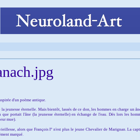
inspirée d'un poème antique.
 jeunesse éternelle. Mais bientôt, lassés de ce don, les hommes en charge un âne. 
n que portait l'âne (la jeunesse éternelle) en échange de l'eau. Dés lors les homm
leur mue).
ieillesse, alors que François I° n'est plus le jeune Chevalier de Marignan. La capti
dément marqué.