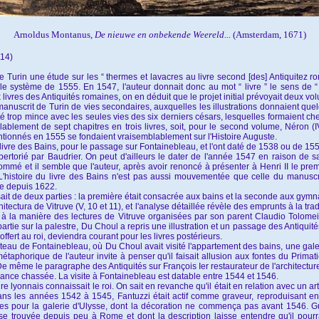
Arnoldus Montanus,
De nieuwe en onbekende Weereld...
(Amsterdam, 1671)
314)
Turin une étude sur les “ thermes et lavacres au livre second [des] Antiquitez romain
 système de 1555. En 1547, l'auteur donnait donc au mot “ livre ” le sens de “ v
 livres des Antiquités romaines, on en déduit que le projet initial prévoyait deux
anuscrit de Turin de vies secondaires, auxquelles les illustrations donnaient quelq
trop mince avec les seules vies des six derniers césars, lesquelles formaient chez S
lement de sept chapitres en trois livres, soit, pour le second volume, Néron (IV
 mentionnés en 1555 se fondaient vraisemblablement sur l'Histoire Auguste.
u livre des Bains, pour le passage sur Fontainebleau, et l'ont daté de 1538 ou de 155
ertorié par Baudrier. On peut d'ailleurs le dater de l'année 1547 en raison de s
mmé et il semble que l'auteur, après avoir renoncé à présenter à Henri II le premie
L'histoire du livre des Bains n'est pas aussi mouvementée que celle du manuscri
le depuis 1622.
ait de deux parties : la première était consacrée aux bains et la seconde aux gymn
itectura de Vitruve (V, 10 et 11), et l'analyse détaillée révèle des emprunts à la t
à la manière des lectures de Vitruve organisées par son parent Claudio Tolomei
ie sur la palestre, Du Choul a repris une illustration et un passage des Antiquité
offert au roi, deviendra courant pour les livres postérieurs.
eau de Fontainebleau, où Du Choul avait visité l'appartement des bains, une galerie
étaphorique de l'auteur invite à penser qu'il faisait allusion aux fontes du Primati
 même le paragraphe des Antiquités sur François Ier restaurateur de l'architectur
nce chassée. La visite à Fontainebleau est datable entre 1544 et 1546.
quaire lyonnais connaissait le roi. On sait en revanche qu'il était en relation avec un 
. Dans les années 1542 à 1545, Fantuzzi était actif comme graveur, reproduisant e
es pour la galerie d'Ulysse, dont la décoration ne commença pas avant 1546. G
se trouvée depuis peu à Rome et dont la description laisse entendre qu'il pourr