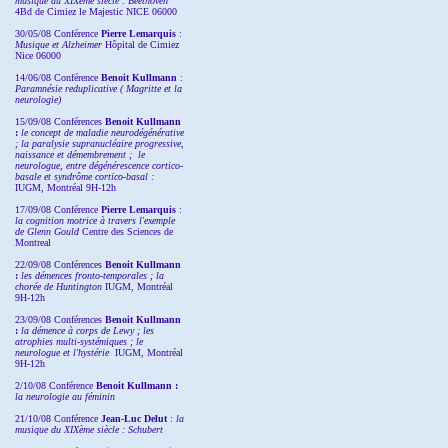
musique du XIXème siècle : Beethoven
4Bd de Cimiez le Majestic NICE 06000
30/05/08 Conférence
Pierre Lemarquis
:
Musique et Alzheimer
Hôpital de Cimiez
Nice 06000
14/06/08 Conférence
Benoit Kullmann
:
Paramnésie reduplicative ( Magritte et la
neurologie)
15/09/08
Conférences
Benoit Kullmann
:
l
e concept de maladie neurodégénérative
; la
paralysie supranucléaire progressive,
naissance et démembrement ;
le
neurologue, entre dégénérescence cortico-
basale et syndrôme cortico-basal :
IUGM, Montréal 9H-12h
17/09/08 Conférence
Pierre Lemarquis
:
la cognition motrice à travers l'exemple
de Glenn Gould
Centre des Sciences de
Montreal
22/09/08
Conférences
Benoit Kullmann
:
les démences fronto-temporales ; la
chorée de Huntington
IUGM, Montréal
9H-12h
23/09/08
Conférences
Benoit Kullmann
:
la démence à corps de Lewy ; les
atrophies multi-systémiques ; le
neurologue et l'hystérie
IUGM, Montréal
9H-12h
2/10/08
Conférence
Benoit Kullmann :
la neurologie au féminin
21/10/08 Conférence
Jean-Luc Delut
:
la
musique du XIXème siècle : Schubert