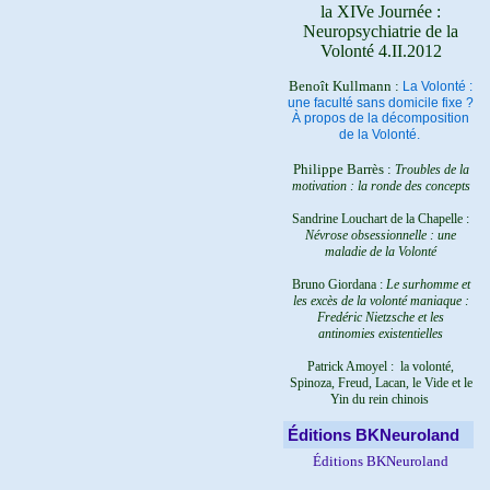
la XIVe Journée :
Neuropsychiatrie de la
Volonté 4.II.2012
Benoît Kullmann :
La Volonté :
une faculté sans domicile fixe ?
À propos de la décomposition
de la Volonté.
Philippe Barrès :
Troubles de la
motivation : la ronde des concepts
Sandrine Louchart de la Chapelle :
Névrose obsessionnelle : une
maladie de la Volonté
Bruno Giordana :
Le surhomme et
les excès de la volonté maniaque :
Fredéric Nietzsche et les
antinomies existentielles
Patrick Amoyel : la volonté,
Spinoza, Freud, Lacan, le Vide et le
Yin du rein chinois
Éditions BKNeuroland
Éditions BKNeuroland