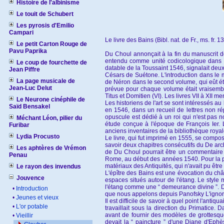
Histoire de l'albinisme
Le touit de Schubert
Les pyrosis d'Emilio
Campari
Le livre des Bains (Bibl. nat. de Fr., ms. fr. 1
Le petit Carton Rouge de
Pavu Paprika
Du Choul annonçait à la fin du manuscrit de 
entendu comme unité codicologique dans le
Le coup de fourchette de
datable de la Toussaint 1546, signalait deux
Jean Piffre
Césars de Suétone. L'introduction dans le m
La page musicale de
de Néron dans le second volume, qui eût été 
Jean-Luc Delut
prévue pour chaque volume était vraisemblab
Titus et Domitien (VI). Les livres VII à XII
Le Neurone cinéphile de
Les historiens de l'art se sont intéressés a
Saïd Bensakel
en 1546, dans un recueil de lettres non rép
opuscule est dédié à un roi qui n'est pas no
Méchant Léon, pilier du
étude conçue à l'époque de François Ier. 
Furibar
anciens inventaires de la bibliothèque roya
Lydia Procusto
Le livre, qui fut imprimé en 1555, se compos
savoir deux chapitres consécutifs du De arch
Les aphtères de Vrémon
de Du Choul pourrait être un commentaire 
Penau
Rome, au début des années 1540. Pour la part
matériaux des Antiquités, qui n'avait pu être 
Le rayon des invendus
L'épître des Bains est une évocation du chât
Jouvence
espaces situés autour de l'étang. Le style m
l'étang comme une “ demeurance divine ”. De
•
Introduction
que nous appelons depuis Panofsky L'ignora
•
Jeunes et vieux
Il est difficile de savoir à quel point l'anti
•
L'or potable
travaillait sous la direction du Primatice
avant de fournir des modèles de grottesqu
•
Vieillir
devait la “ paincture ” d'une Diane d'Ephè