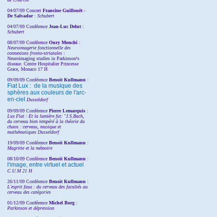
04/07/09 Concert
Francine Guillouët -
De Salvador
:
Schubert
04/07/09 Conférence
Jean-Luc Delut
:
Schubert
08/07/09 Conférence
Oury Monchi
:
Neuroimagerie fonctionnelle des
connexions fronto-striatales
:
Neuroimaging studies in Parkinson¹s
disease. Centre Hospitalier Princesse
Grace, Monaco 17 H
09/09/09 Conférence
Benoit Kullmann
:
Fiat Lux : de la musique des
sphères aux couleurs de l'arc-
en-ciel
Dusseldorf
09/09/09 Conférence
Pierre Lemarquis
:
Lux Fiat : Et la lumière fut: "J.S.Bach,
du cerveau bien tempéré à la théorie du
chaos : cerveau, musique et
mathématiques Dusseldorf
19/09/09 Conférence
Benoit Kullmann
:
Magritte et la mémoire
08/10/09 Conférence
Benoit Kullmann
:
l'image, entre virtuel et actuel
C.U.M 21 H
26/11/09 Conférence
Benoit Kullmann
:
L'esprit faux : du cerveau des facultés au
cerveau des catégories
01/12/09 Conférence
Michel Borg
:
Parkinson et dépression