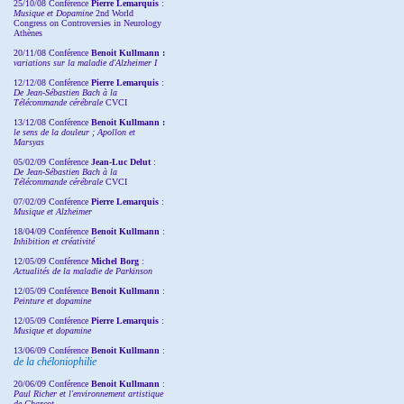
25/10/08 Conférence
Pierre Lemarquis
:
Musique et Dopamine
2nd World
Congress on Controversies in Neurology
Athènes
20/11/08
Conférence
Benoit Kullmann :
variations sur la maladie d'Alzheimer I
12/12/08 Conférence
Pierre Lemarquis
:
De Jean-Sébastien Bach à la
Télécommande cérébrale
CVCI
13/12/08
Conférence
Benoit Kullmann :
le sens de la douleur ; Apollon et
Marsyas
05/02/09 Conférence
Jean-Luc Delut
:
De Jean-Sébastien Bach à la
Télécommande cérébrale
CVCI
07/02/09 Conférence
Pierre Lemarquis
:
Musique et Alzheimer
18/04/09 Conférence
Benoit Kullmann
:
Inhibition et créativité
12/05/09 Conférence
Michel Borg
:
Actualités de la maladie de Parkinson
12/05/09 Conférence
Benoit Kullmann
:
Peinture et dopamine
12/05/09 Conférence
Pierre Lemarquis
:
Musique et dopamine
13/06/09 Conférence
Benoit Kullmann
:
de la chéloniophilie
20/06/09 Conférence
Benoit Kullmann
:
Paul Richer et l'environnement artistique
de Charcot