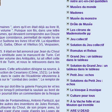
notre arc-en-ciel quotidien
Musées du monde
Madones
Musée du monstre
Drôle de Musée
es ”, alors qu'il en était déjà au livre III,
Les citrons de
olume ”. Puisque son fils, dans une lettre
Mademoiselle µµ
 volumes, qui devaient correspondre aux Douze
ue consistance, permettait de rejeter la vie
Jeu collectif
uétone les livres VII et VIII. La répartition
), Galba, Othon et Vitellius (V), Vespasien,
Solution du Jeu collectif
Romulus et Rebus
5. Il était en fait annoncé par Jean du Choul
a similitude avec le manuscrit de Turin. Cet
Grand Jeu : un tableau
r volume des Antiquités, lui ait offert cette
dans le tableau
t de Turin, et nous le retrouvons dans les
Solution du Grand Jeu : un
ases. Cette articulation désigne sa source, à
tableau dans le tableau
raduction de Cesariano (Côme, 1521). Le texte
Petit Jeu : echos
 dans le cadre de l'Académie vitruvienne à
s sur le “ combat des cestes ”. Le remploi de
Solutions du Petit Jeu :
echos
 qui doit être la galerie François Ier et les
ce lorsqu'il présentait la saulaie au bord de
Le kiosque à musique
e pourrait être un commentaire de la fresque
Culture pour tous
artiste de Fontainebleau, Antonio Fantuzzi, qui
À la Vache folle et au
ntre autres des inventions de Jules Romain,
Mouton qui tremble
uillaume du Choul, de son propre aveu, lui
ARE U DEAD
ait s'agir d'une copie d'après les Loges de