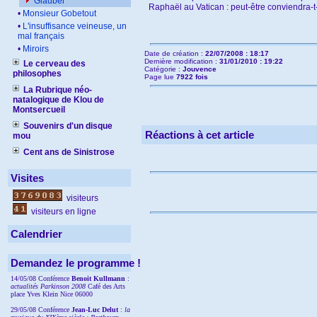
Glauber
Raphaël au Vatican : peut-être conviendra-t-
•
Monsieur Gobetout
•
L'insuffisance veineuse, un
mal français
•
Miroirs
Date de création :
22/07/2008 : 18:17
Dernière modification :
31/01/2010 : 19:22
Le cerveau des
Catégorie :
Jouvence
philosophes
Page lue
7922 fois
La Rubrique néo-
natalogique de Klou de
Montsercueil
Souvenirs d'un disque
Réactions à cet article
mou
Cent ans de Sinistrose
Visites
visiteurs
visiteurs en ligne
Calendrier
Demandez le programme !
14/05/08 Conférence
Benoit Kullmann
:
actualités Parkinson 2008
Café des Arts
place Yves Klein Nice 06000
29/05/08 Conférence
Jean-Luc Delut
:
la