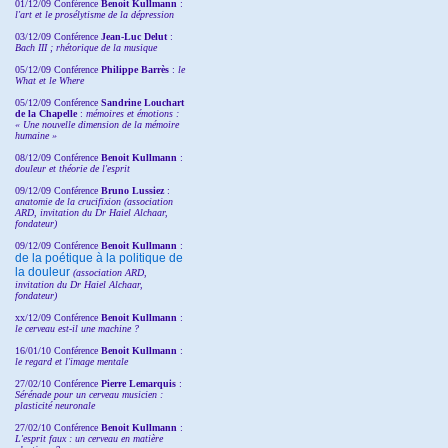
01/12/09 Conférence
Benoit Kullmann
:
l'art et le prosélytisme de la dépression
03/12/09 Conférence
Jean-Luc Delut
:
Bach III ; rhétorique de la musique
05/12/09 Conférence
Philippe Barrès
:
le
What et le Where
05/12/09 Conférence
Sandrine
Louchart
de la Chapelle
:
mémoires et émotions :
« Une nouvelle dimension de la mémoire
humaine »
08/12/09 Conférence
Benoit Kullmann
:
douleur et théorie de l'esprit
09/12/09 Conférence
Bruno Lussiez
:
anatomie de la crucifixion (association
ARD, invitation du Dr Haiel Alchaar,
fondateur)
09/12/09 Conférence
Benoit Kullmann
:
de la poétique à la politique de
la douleur
(
association ARD,
invitation
du Dr
Haiel Alchaar,
fondateur)
xx/12/09 Conférence
Benoit Kullmann
:
le cerveau est-il une machine ?
16/01/10 Conférence
Benoit Kullmann
:
le regard et l'image mentale
27/02/10 Conférence
P
ierre Lemarquis
:
Sérénade pour un cerveau musicien :
plasticité neuronale
27/02/10 Conférence
Benoit Kullmann
:
L'esprit faux : un cerveau en matière