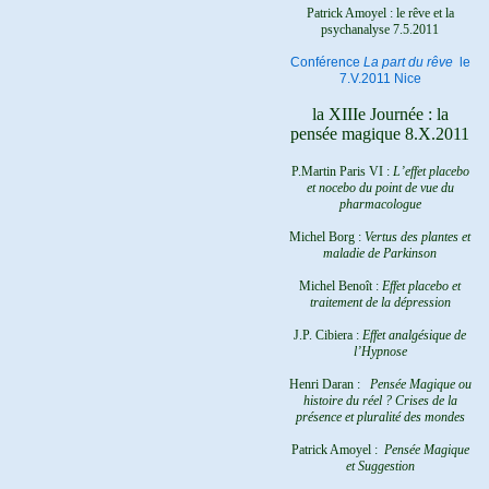
Patrick Amoyel : le rêve et la
psychanalyse
7.5.2011
Conférence
La part du rêve
le
7.V.2011 Nice
la XIIIe Journée : la
pensée magique 8.X.2011
P.Martin Paris VI :
L’effet placebo
et nocebo du point de vue du
pharmacologue
Michel Borg :
Vertus des plantes et
maladie de Parkinson
Michel Benoît :
Effet placebo et
traitement de la dépression
J.P. Cibiera :
Effet analgésique de
l’Hypnose
Henri Daran :
Pensée Magique ou
histoire du réel ?
Crises de la
présence et pluralité des mondes
Patrick Amoyel :
Pensée Magique
et Suggestion