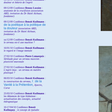
douleur et théorie de l'esprit
09/12/09 Conférence
Bruno Lussiez
:
anatomie de la crucifixion (association
ARD, invitation du Dr Haiel Alchaar,
fondateur)
09/12/09 Conférence
Benoit Kullmann
:
de la poétique à la politique de
la douleur
(
association ARD,
invitation
du Dr
Haiel Alchaar,
fondateur)
xx/12/09 Conférence
Benoit Kullmann
:
le cerveau est-il une machine ?
16/01/10 Conférence
Benoit Kullmann
:
le regard et l'image mentale
27/02/10 Conférence
P
ierre Lemarquis
:
Sérénade pour un cerveau musicien :
plasticité neuronale
27/02/10 Conférence
Benoit Kullmann
:
L'esprit faux : un cerveau en matière
plastique ?
06/03/10 Conférence
Benoit Kullmann
:
I : de la
la construction du cerveau,
Vanité à la Prétention
, Ajaccio,
Corse
25/03/10
Conférence
Benoit Kullmann
:
les démences de type Alzheimer :
actualisation des concepts, actualité
thérapeutique
10-17/04/10
Conférence
Benoit
Kullmann
:
le concept de maladie