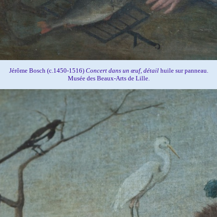
Jérôme Bosch (c.1450-1516)
Concert dans un œuf, détail
huile sur panneau.
Musée des Beaux-Arts de Lille.