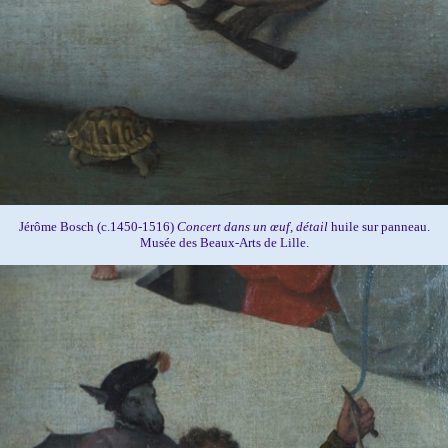
Jérôme Bosch (c.1450-1516)
Concert dans un œuf, détail
huile sur panneau.
Musée des Beaux-Arts de Lille.