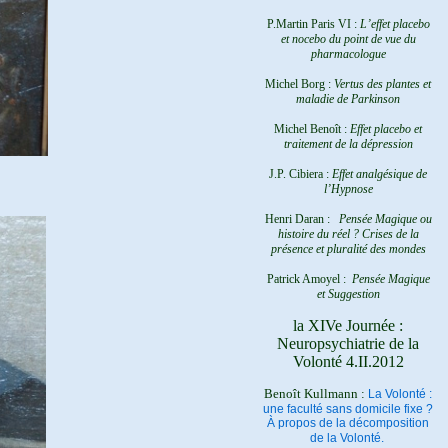
P.Martin Paris VI :
L’effet placebo
et nocebo du point de vue du
pharmacologue
Michel Borg :
Vertus des plantes et
maladie de Parkinson
Michel Benoît :
Effet placebo et
traitement de la dépression
J.P. Cibiera :
Effet analgésique de
l’Hypnose
Henri Daran :
Pensée Magique ou
histoire du réel ?
Crises de la
présence et pluralité des mondes
Patrick Amoyel :
Pensée Magique
et Suggestion
la XIVe Journée :
Neuropsychiatrie de la
Volonté 4.II.2012
Benoît Kullmann :
La Volonté :
une faculté sans domicile fixe ?
À propos de la décomposition
de la Volonté.