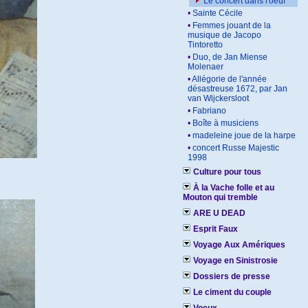
Le concert dans l'oeuf
•
Sainte Cécile
•
Femmes jouant de la
musique de Jacopo
Tintoretto
•
Duo, de Jan Miense
Molenaer
•
Allégorie de l'année
désastreuse 1672, par Jan
van Wijckersloot
•
Fabriano
•
Boîte à musiciens
•
madeleine joue de la harpe
•
concert Russe Majestic
1998
Culture pour tous
À la Vache folle et au
Mouton qui tremble
ARE U DEAD
Esprit Faux
Voyage Aux Amériques
Voyage en Sinistrosie
Dossiers de presse
Le ciment du couple