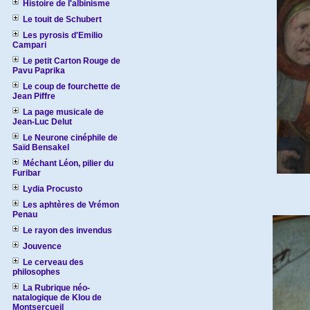
Histoire de l'albinisme
Le touit de Schubert
Les pyrosis d'Emilio
Campari
Le petit Carton Rouge de
Pavu Paprika
Le coup de fourchette de
Jean Piffre
La page musicale de
Jean-Luc Delut
Le Neurone cinéphile de
Saïd Bensakel
Méchant Léon, pilier du
Furibar
Lydia Procusto
Les aphtères de Vrémon
Penau
Le rayon des invendus
Jouvence
Le cerveau des
philosophes
La Rubrique néo-
natalogique de Klou de
Montsercueil