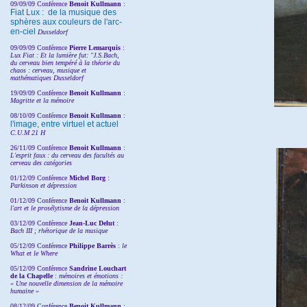
09/09/09 Conférence
Benoit Kullmann
:
Fiat Lux : de la musique des
sphères aux couleurs de l'arc-
en-ciel
Dusseldorf
09/09/09 Conférence
Pierre Lemarquis
:
Lux Fiat : Et la lumière fut: "J.S.Bach,
du cerveau bien tempéré à la théorie du
chaos : cerveau, musique et
mathématiques Dusseldorf
19/09/09 Conférence
Benoit Kullmann
:
Magritte et la mémoire
08/10/09 Conférence
Benoit Kullmann
:
l'image, entre virtuel et actuel
C.U.M 21 H
26/11/09 Conférence
Benoit Kullmann
:
L'esprit faux : du cerveau des facultés au
cerveau des catégories
01/12/09 Conférence
Michel Borg
:
Parkinson et dépression
01/12/09 Conférence
Benoit Kullmann
:
l'art et le prosélytisme de la dépression
03/12/09 Conférence
Jean-Luc Delut
:
Bach III ; rhétorique de la musique
05/12/09 Conférence
Philippe Barrès
:
le
What et le Where
05/12/09 Conférence
Sandrine
Louchart
de la Chapelle
:
mémoires et émotions :
« Une nouvelle dimension de la mémoire
humaine »
08/12/09 Conférence
Benoit Kullmann
: