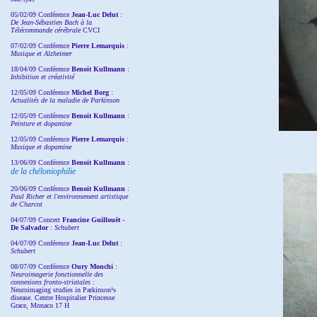
05/02/09 Conférence
Jean-Luc Delut
:
De Jean-Sébastien Bach à la
Télécommande cérébrale
CVCI
07/02/09 Conférence
Pierre Lemarquis
:
Musique et Alzheimer
18/04/09 Conférence
Benoit Kullmann
:
Inhibition et créativité
12/05/09 Conférence
Michel Borg
:
Actualités de la maladie de Parkinson
12/05/09 Conférence
Benoit Kullmann
:
Peinture et dopamine
12/05/09 Conférence
Pierre Lemarquis
:
Musique et dopamine
13/06/09 Conférence
Benoit Kullmann
:
de la chéloniophilie
20/06/09 Conférence
Benoit Kullmann
:
Paul Richer et l'environnement artistique
de Charcot
04/07/09 Concert
Francine Guillouët -
De Salvador
:
Schubert
04/07/09 Conférence
Jean-Luc Delut
:
Schubert
08/07/09 Conférence
Oury Monchi
:
Neuroimagerie fonctionnelle des
connexions fronto-striatales
:
Neuroimaging studies in Parkinson¹s
disease. Centre Hospitalier Princesse
Grace, Monaco 17 H