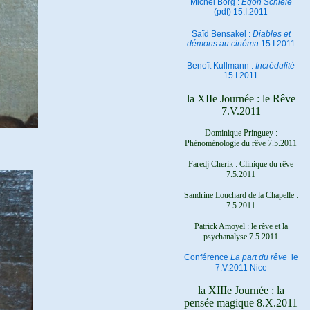
Michel Borg :
Egon Schiele
(pdf) 15.I.2011
Saïd Bensakel :
Diables et
démons au cinéma
15.I.2011
Benoît Kullmann :
Incrédulité
15.I.2011
la XIIe Journée : le Rêve
7.V.2011
Dominique Pringuey :
Phénoménologie du rêve 7.5.2011
Faredj Cherik : Clinique du rêve
7.5.2011
Sandrine Louchard de la Chapelle :
7.5.2011
Patrick Amoyel : le rêve et la
psychanalyse
7.5.2011
Conférence
La part du rêve
le
7.V.2011 Nice
la XIIIe Journée : la
pensée magique 8.X.2011