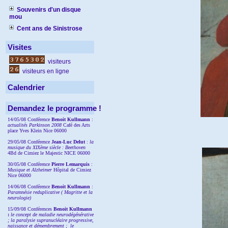
Souvenirs d'un disque
mou
Cent ans de Sinistrose
Visites
visiteurs
visiteurs en ligne
Calendrier
Demandez le programme !
14/05/08 Conférence
Benoit Kullmann
:
actualités Parkinson 2008
Café des Arts
place Yves Klein Nice 06000
29/05/08 Conférence
Jean-Luc Delut
:
la
musique du XIXème siècle : Beethoven
4Bd de Cimiez le Majestic NICE 06000
30/05/08 Conférence
Pierre Lemarquis
:
Musique et Alzheimer
Hôpital de Cimiez
Nice 06000
14/06/08 Conférence
Benoit Kullmann
:
Paramnésie reduplicative ( Magritte et la
neurologie)
15/09/08
Conférences
Benoit Kullmann
:
l
e concept de maladie neurodégénérative
; la
paralysie supranucléaire progressive,
naissance et démembrement ;
le