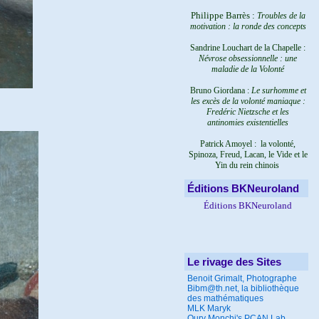
Philippe Barrès :
Troubles de la
motivation : la ronde des concepts
Sandrine Louchart de la Chapelle :
Névrose obsessionnelle : une
maladie de la Volonté
Bruno Giordana :
Le surhomme et
les excès de la volonté maniaque :
Fredéric Nietzsche et les
antinomies existentielles
Patrick Amoyel : la volonté,
Spinoza, Freud, Lacan, le Vide et le
Yin du rein chinois
Éditions BKNeuroland
Éditions BKNeuroland
Le rivage des Sites
Benoit Grimalt, Photographe
Bibm@th.net, la bibliothèque
des mathématiques
MLK Maryk
Oury Monchi's PCAN Lab