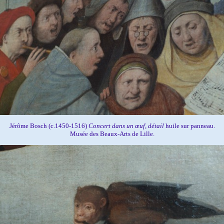
Jérôme Bosch (c.1450-1516)
Concert dans un œuf, détail
huile sur panneau.
Musée des Beaux-Arts de Lille.