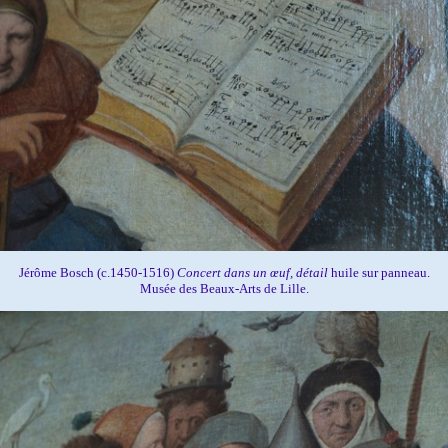
Jérôme Bosch (c.1450-1516)
Concert dans un œuf, détail
huile sur panneau.
Musée des Beaux-Arts de Lille.