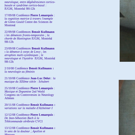
neurologue, entre dégénérescence cortico-
basale et syndrôme cortico-basal :
IUGM, Montréal 9H-12h
17/09/08 Conférence
Pierre Lemarquis
:
la cognition motrice à travers l'exemple
de Glenn Gould
Centre des Sciences de
Montreal
22/09/08
Conférences
Benoit Kullmann
:
les démences fronto-temporales ; la
chorée de Huntington
IUGM, Montréal
9H-12h
23/09/08
Conférences
Benoit Kullmann
:
la démence à corps de Lewy ; les
atrophies multi-systémiques ; le
neurologue et l'hystérie
IUGM, Montréal
9H-12h
2/10/08
Conférence
Benoit Kullmann :
la neurologie au féminin
21/10/08 Conférence
Jean-Luc Delut
:
la
musique du XIXème siècle : Schubert
25/10/08 Conférence
Pierre Lemarquis
:
Musique et Dopamine
2nd World
Congress on Controversies in Neurology
Athènes
20/11/08
Conférence
Benoit Kullmann :
variations sur la maladie d'Alzheimer I
12/12/08 Conférence
Pierre Lemarquis
:
De Jean-Sébastien Bach à la
Télécommande cérébrale
CVCI
13/12/08
Conférence
Benoit Kullmann :
le sens de la douleur ; Apollon et
Marsyas