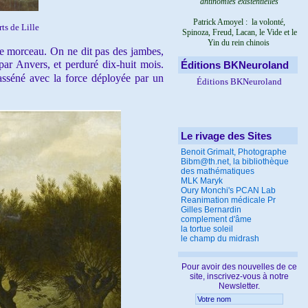
antinomies existentielles
Patrick Amoyel : la volonté,
ts de Lille
Spinoza, Freud, Lacan, le Vide et le
Yin du rein chinois
r le morceau. On ne dit pas des jambes,
par Anvers, et perduré dix-huit mois.
Éditions BKNeuroland
asséné avec la force déployée par un
Éditions BKNeuroland
Le rivage des Sites
Benoit Grimalt, Photographe
Bibm@th.net, la bibliothèque
des mathématiques
MLK Maryk
Oury Monchi's PCAN Lab
Reanimation médicale Pr
Gilles Bernardin
complement d'âme
la tortue soleil
le champ du midrash
Pour avoir des nouvelles de ce
site, inscrivez-vous à notre
Newsletter.