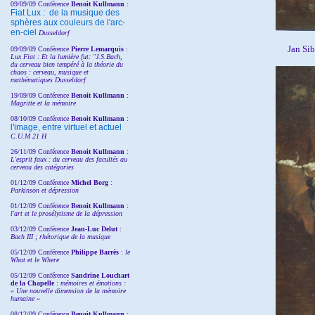
09/09/09 Conférence
Benoit Kullmann
:
Fiat Lux : de la musique des
sphères aux couleurs de l'arc-
en-ciel
Dusseldorf
Jan Si
09/09/09 Conférence
Pierre Lemarquis
:
Lux Fiat : Et la lumière fut: "J.S.Bach,
du cerveau bien tempéré à la théorie du
chaos : cerveau, musique et
mathématiques Dusseldorf
19/09/09 Conférence
Benoit Kullmann
:
Magritte et la mémoire
08/10/09 Conférence
Benoit Kullmann
:
l'image, entre virtuel et actuel
C.U.M 21 H
26/11/09 Conférence
Benoit Kullmann
:
L'esprit faux : du cerveau des facultés au
cerveau des catégories
01/12/09 Conférence
Michel Borg
:
Parkinson et dépression
01/12/09 Conférence
Benoit Kullmann
:
l'art et le prosélytisme de la dépression
03/12/09 Conférence
Jean-Luc Delut
:
Bach III ; rhétorique de la musique
05/12/09 Conférence
Philippe Barrès
:
le
What et le Where
05/12/09 Conférence
Sandrine
Louchart
de la Chapelle
:
mémoires et émotions :
« Une nouvelle dimension de la mémoire
humaine »
08/12/09 Conférence
Benoit Kullmann
: