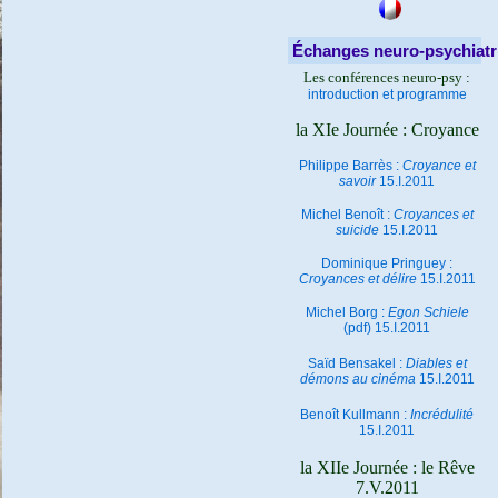
Échanges neuro-psychiatr
Les conférences neuro-psy :
introduction et programme
la XIe Journée : Croyance
Philippe Barrès :
Croyance et
savoir
15.I.2011
Michel Benoît :
Croyances et
suicide
15.I.2011
Dominique Pringuey :
Croyances et délire
15.I.2011
Michel Borg :
Egon Schiele
(pdf) 15.I.2011
Saïd Bensakel :
Diables et
démons au cinéma
15.I.2011
Benoît Kullmann :
Incrédulité
15.I.2011
la XIIe Journée : le Rêve
7.V.2011