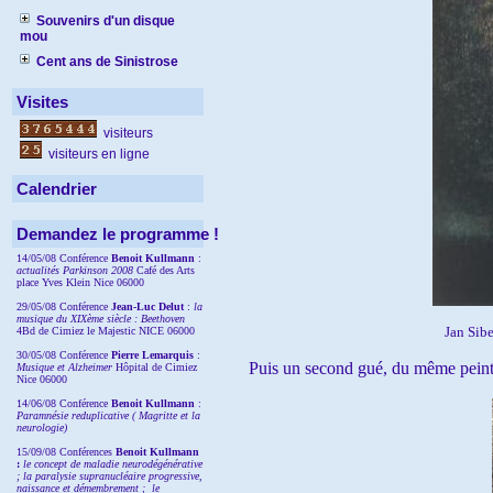
Souvenirs d'un disque
mou
Cent ans de Sinistrose
Visites
visiteurs
visiteurs en ligne
Calendrier
Demandez le programme !
14/05/08 Conférence
Benoit Kullmann
:
actualités Parkinson 2008
Café des Arts
place Yves Klein Nice 06000
29/05/08 Conférence
Jean-Luc Delut
:
la
musique du XIXème siècle : Beethoven
Jan Sib
4Bd de Cimiez le Majestic NICE 06000
30/05/08 Conférence
Pierre Lemarquis
:
Puis un second gué, du même peintre,
Musique et Alzheimer
Hôpital de Cimiez
Nice 06000
14/06/08 Conférence
Benoit Kullmann
:
Paramnésie reduplicative ( Magritte et la
neurologie)
15/09/08
Conférences
Benoit Kullmann
:
l
e concept de maladie neurodégénérative
; la
paralysie supranucléaire progressive,
naissance et démembrement ;
le