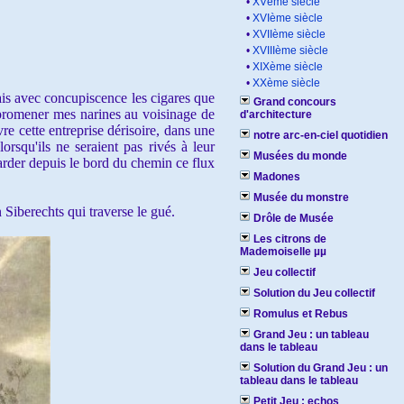
•
XVème siècle
•
XVIème siècle
•
XVIIème siècle
•
XVIIIème siècle
•
XIXème siècle
•
XXème siècle
is avec concupiscence les cigares que
Grand concours
e promener mes narines au voisinage de
d'architecture
e cette entreprise dérisoire, dans une
notre arc-en-ciel quotidien
lorsqu'ils ne seraient pas rivés à leur
Musées du monde
arder depuis le bord du chemin ce flux
Madones
Musée du monstre
 Siberechts qui traverse le gué.
Drôle de Musée
Les citrons de
Mademoiselle µµ
Jeu collectif
Solution du Jeu collectif
Romulus et Rebus
Grand Jeu : un tableau
dans le tableau
Solution du Grand Jeu : un
tableau dans le tableau
Petit Jeu : echos