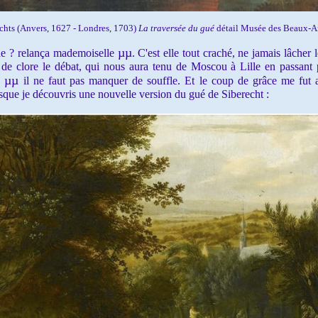
echts
(Anvers, 1627 - Londres, 1703)
La traversée du gué
détail Musée des Beaux-Ar
µµ
he ? relança mademoiselle
. C'est elle tout craché, ne jamais lâche
n de clore le débat, qui nous aura tenu de Moscou à Lille en passant 
µµ
e
il ne faut pas manquer de souffle. Et le coup de grâce me fut 
rsque je découvris une nouvelle version du gué de Siberecht :