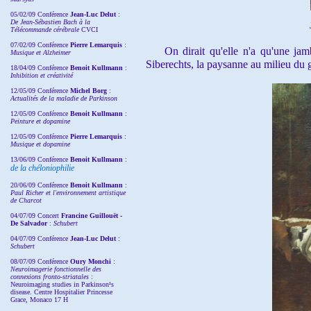
05/02/09 Conférence
Jean-Luc Delut
:
De Jean-Sébastien Bach à la
Télécommande cérébrale
CVCI
07/02/09 Conférence
Pierre Lemarquis
:
On dirait qu'elle n'a qu'une jam
Musique et Alzheimer
Siberechts, la paysanne au milieu du g
18/04/09 Conférence
Benoit Kullmann
:
Inhibition et créativité
12/05/09 Conférence
Michel Borg
:
Actualités de la maladie de Parkinson
12/05/09 Conférence
Benoit Kullmann
:
Peinture et dopamine
12/05/09 Conférence
Pierre Lemarquis
:
Musique et dopamine
13/06/09 Conférence
Benoit Kullmann
:
de la chéloniophilie
20/06/09 Conférence
Benoit Kullmann
:
Paul Richer et l'environnement artistique
de Charcot
04/07/09 Concert
Francine Guillouët -
De Salvador
:
Schubert
04/07/09 Conférence
Jean-Luc Delut
:
Schubert
08/07/09 Conférence
Oury Monchi
:
Neuroimagerie fonctionnelle des
connexions fronto-striatales
:
Neuroimaging studies in Parkinson¹s
disease. Centre Hospitalier Princesse
Grace, Monaco 17 H