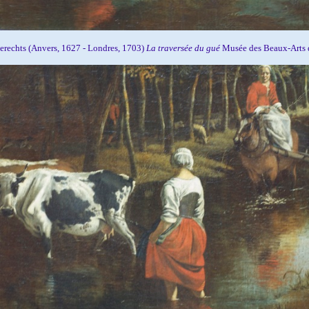
berechts
(Anvers, 1627 - Londres, 1703)
La traversée du gué
Musée des Beaux-Arts d