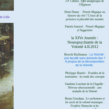
J.P. Cibiera :
Effet analgésique de
l’Hypnose
Henri Daran :
Pensée Magique ou
histoire du réel ?
Crises de la
e Lille
présence et pluralité des mondes
Patrick Amoyel :
Pensée Magique
et Suggestion
la XIVe Journée :
Neuropsychiatrie de la
Volonté 4.II.2012
Benoît Kullmann :
La Volonté :
une faculté sans domicile fixe ?
À propos de la décomposition
de la Volonté.
Philippe Barrès :
Troubles de la
motivation : la ronde des concepts
Sandrine Louchart de la Chapelle :
Névrose obsessionnelle : une
maladie de la Volonté
Bruno Giordana :
Le surhomme et
les excès de la volonté maniaque :
Fredéric Nietzsche et les