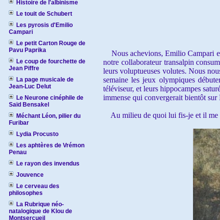
Histoire de l'albinisme
Le touit de Schubert
Les pyrosis d'Emilio
Campari
Le petit Carton Rouge de
Pavu Paprika
Nous achevions, Emilio Campari et mo
Le coup de fourchette de
notre collaborateur transalpin consum
Jean Piffre
leurs voluptueuses volutes. Nous nous
semaine les jeux olympiques débuteraie
La page musicale de
Jean-Luc Delut
téléviseur, et leurs hippocampes satu
immense qui convergerait bientôt sur P
Le Neurone cinéphile de
Saïd Bensakel
Au milieu de quoi lui fis-je et il me 
Méchant Léon, pilier du
Furibar
Lydia Procusto
Les aphtères de Vrémon
Penau
Le rayon des invendus
Jouvence
Le cerveau des
philosophes
La Rubrique néo-
natalogique de Klou de
Montsercueil