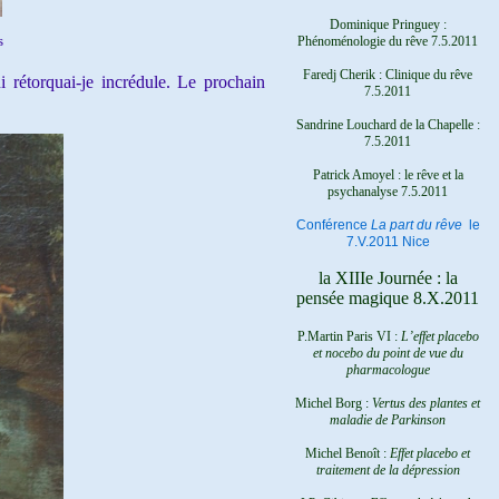
Dominique Pringuey :
s
Phénoménologie du rêve 7.5.2011
Faredj Cherik : Clinique du rêve
ui rétorquai-je incrédule. Le prochain
7.5.2011
Sandrine Louchard de la Chapelle :
7.5.2011
Patrick Amoyel : le rêve et la
psychanalyse
7.5.2011
Conférence
La part du rêve
le
7.V.2011 Nice
la XIIIe Journée : la
pensée magique 8.X.2011
P.Martin Paris VI :
L’effet placebo
et nocebo du point de vue du
pharmacologue
Michel Borg :
Vertus des plantes et
maladie de Parkinson
Michel Benoît :
Effet placebo et
traitement de la dépression