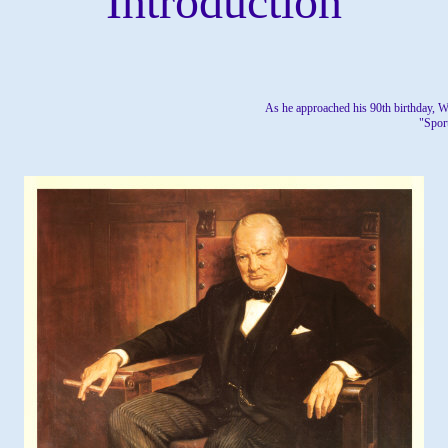
Introduction
As he approached his 90th birthday, Wi
"Sport