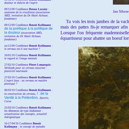
douleur et théorie de l'esprit
09/12/09 Conférence
Bruno Lussiez
:
Jan Siber
anatomie de la crucifixion (association
ARD, invitation du Dr Haiel Alchaar,
fondateur)
Tu vois les trois jambes de la vac
09/12/09 Conférence
Benoit Kullmann
:
mais des pattes fis-je remarquer afi
de la poétique à la politique de
Lorsque l'on fréquente
mademoisell
la douleur
(
association ARD,
invitation
du Dr
Haiel Alchaar,
équarrisseur pour abattre un boeuf lo
fondateur)
xx/12/09 Conférence
Benoit Kullmann
:
le cerveau est-il une machine ?
16/01/10 Conférence
Benoit Kullmann
:
le regard et l'image mentale
27/02/10 Conférence
P
ierre Lemarquis
:
Sérénade pour un cerveau musicien :
plasticité neuronale
27/02/10 Conférence
Benoit Kullmann
:
L'esprit faux : un cerveau en matière
plastique ?
06/03/10 Conférence
Benoit Kullmann
:
I : de la
la construction du cerveau,
Vanité à la Prétention
, Ajaccio,
Corse
25/03/10
Conférence
Benoit Kullmann
:
les démences de type Alzheimer :
actualisation des concepts, actualité
thérapeutique
10-17/04/10
Conférence
Benoit
Kullmann
:
le concept de maladie