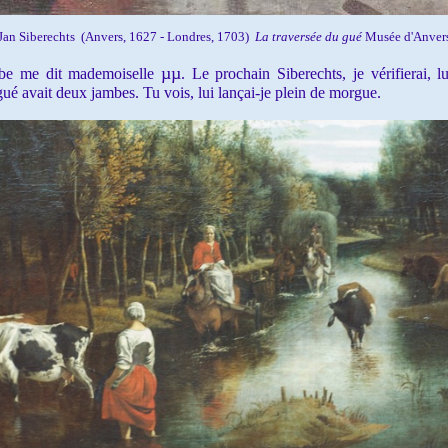
Jan Siberechts
(Anvers, 1627 - Londres, 1703)
La traversée du gué
Musée d'Anver
µµ
be me dit mademoiselle
. Le prochain Siberechts, je vérifierai, l
ué avait deux jambes. Tu vois, lui lançai-je plein de morgue.