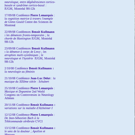
neurologue, entre dégénérescence cortico-
basale et syndrôme cortico-basal :
IUGM, Montréal 9H-12h
17/09/08 Conférence
Pierre Lemarquis
:
la cognition motrice à travers l'exemple
de Glenn Gould
Centre des Sciences de
Montreal
22/09/08
Conférences
Benoit Kullmann
:
les démences fronto-temporales ; la
chorée de Huntington
IUGM, Montréal
9H-12h
23/09/08
Conférences
Benoit Kullmann
:
la démence à corps de Lewy ; les
atrophies multi-systémiques ; le
neurologue et l'hystérie
IUGM, Montréal
9H-12h
2/10/08
Conférence
Benoit Kullmann :
la neurologie au féminin
21/10/08 Conférence
Jean-Luc Delut
:
la
musique du XIXème siècle : Schubert
25/10/08 Conférence
Pierre Lemarquis
:
Musique et Dopamine
2nd World
Congress on Controversies in Neurology
Athènes
20/11/08
Conférence
Benoit Kullmann :
variations sur la maladie d'Alzheimer I
12/12/08 Conférence
Pierre Lemarquis
:
De Jean-Sébastien Bach à la
Télécommande cérébrale
CVCI
13/12/08
Conférence
Benoit Kullmann :
le sens de la douleur ; Apollon et
Marsyas