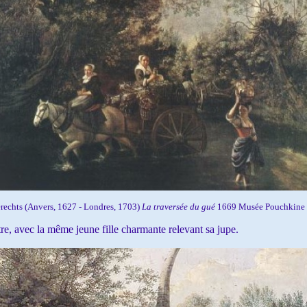
erechts (Anvers, 1627 - Londres, 1703)
La traversée du gué
1669 Musée Pouchkine
 avec la même jeune fille charmante relevant sa jupe.