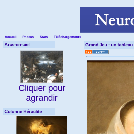
Accueil
Photos
Stats
Téléchargements
Arcs-en-ciel
Grand Jeu : un tableau 
Cliquer pour
agrandir
Colonne Héraclite