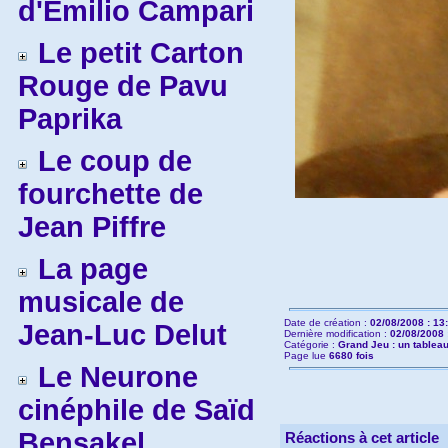
d'Emilio Campari
Le petit Carton
Rouge de Pavu
Paprika
Le coup de
fourchette de
Jean Piffre
La page
musicale de
Date de création :
02/08/2008 : 13
Jean-Luc Delut
Dernière modification :
02/08/2008 
Catégorie :
Grand Jeu : un tableau
Page lue
6680 fois
Le Neurone
cinéphile de Saïd
Bensakel
Réactions à cet article