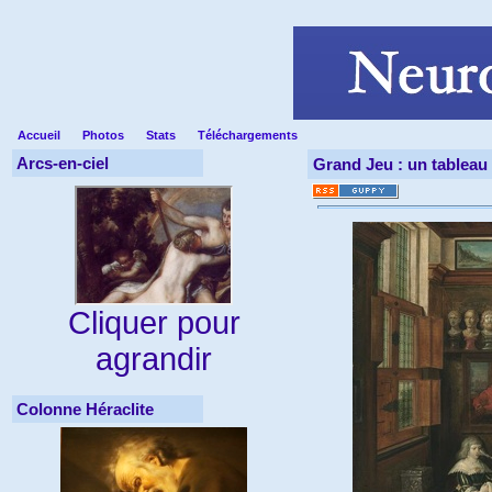
Accueil
Photos
Stats
Téléchargements
Arcs-en-ciel
Grand Jeu : un tableau 
Cliquer pour
agrandir
Colonne Héraclite