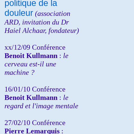
politique de la
douleur
(
association
ARD,
invitation
du Dr
Haiel Alchaar, fondateur)
xx/12/09 Conférence
Benoit Kullmann
:
le
cerveau est-il une
machine ?
16/01/10 Conférence
Benoit Kullmann
:
le
regard et l'image mentale
27/02/10 Conférence
P
ierre Lemarquis
: