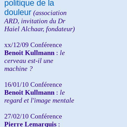
politique de la
douleur
(
association
ARD,
invitation
du Dr
Haiel Alchaar, fondateur)
xx/12/09 Conférence
Benoit Kullmann
:
le
cerveau est-il une
machine ?
16/01/10 Conférence
Benoit Kullmann
:
le
regard et l'image mentale
27/02/10 Conférence
P
ierre Lemarquis
: