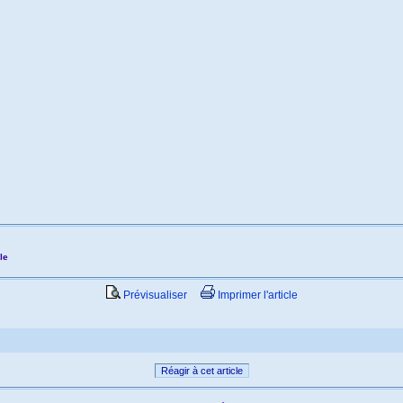
le
Prévisualiser
Imprimer l'article
Réagir à cet article