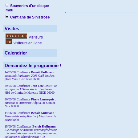
Souvenirs d'un disque
mou
Cent ans de Sinistrose
Visites
visiteurs
visiteurs en ligne
Calendrier
Demandez le programme !
14/05/08 Conférence
Benoit Kullmann
:
actualités Parkinson 2008
Café des Arts
place Yves Klein Nice 06000
29/05/08 Conférence
Jean-Luc Delut
:
la
musique du XIXème siècle : Beethoven
4Bd de Cimiez le Majestic NICE 06000
30/05/08 Conférence
Pierre Lemarquis
:
Musique et Alzheimer
Hôpital de Cimiez
Nice 06000
14/06/08 Conférence
Benoit Kullmann
:
Paramnésie reduplicative ( Magritte et la
neurologie)
15/09/08
Conférences
Benoit Kullmann
:
l
e concept de maladie neurodégénérative
; la
paralysie supranucléaire progressive,
naissance et démembrement ;
le