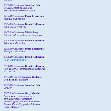
05/02/09 Conférence
Jean-Luc Delut
:
De Jean-Sébastien Bach à la
Télécommande cérébrale
CVCI
07/02/09 Conférence
Pierre Lemarquis
:
Musique et Alzheimer
18/04/09 Conférence
Benoit Kullmann
:
Inhibition et créativité
12/05/09 Conférence
Michel Borg
:
Actualités de la maladie de Parkinson
12/05/09 Conférence
Benoit Kullmann
:
Peinture et dopamine
12/05/09 Conférence
Pierre Lemarquis
:
Musique et dopamine
13/06/09 Conférence
Benoit Kullmann
:
de la chéloniophilie
20/06/09 Conférence
Benoit Kullmann
:
Paul Richer et l'environnement artistique
de Charcot
04/07/09 Concert
Francine Guillouët -
De Salvador
:
Schubert
04/07/09 Conférence
Jean-Luc Delut
:
Schubert
08/07/09 Conférence
Oury Monchi
:
Neuroimagerie fonctionnelle des
connexions fronto-striatales
:
Neuroimaging studies in Parkinson¹s
disease. Centre Hospitalier Princesse
Grace, Monaco 17 H