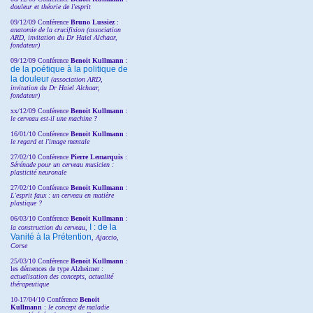
douleur et théorie de l'esprit
09/12/09 Conférence
Bruno Lussiez
:
anatomie de la crucifixion (association
ARD, invitation du Dr Haiel Alchaar,
fondateur)
09/12/09 Conférence
Benoit Kullmann
:
de la poétique à la politique de
la douleur
(
association ARD,
invitation
du Dr
Haiel Alchaar,
fondateur)
xx/12/09 Conférence
Benoit Kullmann
:
le cerveau est-il une machine ?
16/01/10 Conférence
Benoit Kullmann
:
le regard et l'image mentale
27/02/10 Conférence
P
ierre Lemarquis
:
Sérénade pour un cerveau musicien :
plasticité neuronale
27/02/10 Conférence
Benoit Kullmann
:
L'esprit faux : un cerveau en matière
plastique ?
06/03/10 Conférence
Benoit Kullmann
:
I : de la
la construction du cerveau,
Vanité à la Prétention
, Ajaccio,
Corse
25/03/10
Conférence
Benoit Kullmann
:
les démences de type Alzheimer :
actualisation des concepts, actualité
thérapeutique
10-17/04/10
Conférence
Benoit
Kullmann
:
le concept de maladie