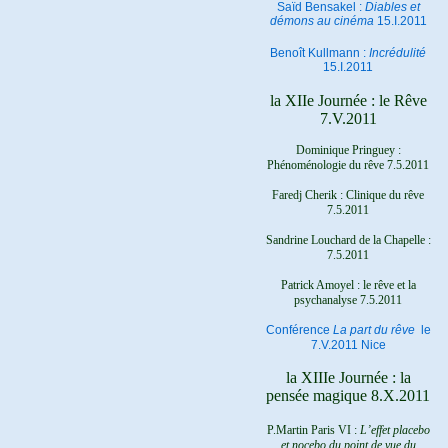
Saïd Bensakel :
Diables et
démons au cinéma
15.I.2011
Benoît Kullmann :
Incrédulité
15.I.2011
la XIIe Journée : le Rêve
7.V.2011
Dominique Pringuey :
Phénoménologie du rêve 7.5.2011
Faredj Cherik : Clinique du rêve
7.5.2011
Sandrine Louchard de la Chapelle :
7.5.2011
Patrick Amoyel : le rêve et la
psychanalyse
7.5.2011
Conférence
La part du rêve
le
7.V.2011 Nice
la XIIIe Journée : la
pensée magique 8.X.2011
P.Martin Paris VI :
L’effet placebo
et nocebo du point de vue du