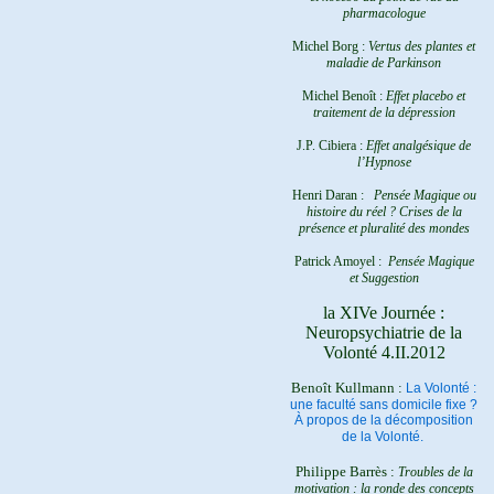
pharmacologue
Michel Borg :
Vertus des plantes et
maladie de Parkinson
Michel Benoît :
Effet placebo et
traitement de la dépression
J.P. Cibiera :
Effet analgésique de
l’Hypnose
Henri Daran :
Pensée Magique ou
histoire du réel ?
Crises de la
présence et pluralité des mondes
Patrick Amoyel :
Pensée Magique
et Suggestion
la XIVe Journée :
Neuropsychiatrie de la
Volonté 4.II.2012
Benoît Kullmann :
La Volonté :
une faculté sans domicile fixe ?
À propos de la décomposition
de la Volonté.
Philippe Barrès :
Troubles de la
motivation : la ronde des concepts