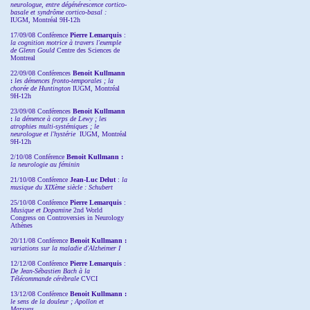
neurologue, entre dégénérescence cortico-
basale et syndrôme cortico-basal :
IUGM, Montréal 9H-12h
17/09/08 Conférence
Pierre Lemarquis
:
la cognition motrice à travers l'exemple
de Glenn Gould
Centre des Sciences de
Montreal
22/09/08
Conférences
Benoit Kullmann
:
les démences fronto-temporales ; la
chorée de Huntington
IUGM, Montréal
9H-12h
23/09/08
Conférences
Benoit Kullmann
:
la démence à corps de Lewy ; les
atrophies multi-systémiques ; le
neurologue et l'hystérie
IUGM, Montréal
9H-12h
2/10/08
Conférence
Benoit Kullmann :
la neurologie au féminin
21/10/08 Conférence
Jean-Luc Delut
:
la
musique du XIXème siècle : Schubert
25/10/08 Conférence
Pierre Lemarquis
:
Musique et Dopamine
2nd World
Congress on Controversies in Neurology
Athènes
20/11/08
Conférence
Benoit Kullmann :
variations sur la maladie d'Alzheimer I
12/12/08 Conférence
Pierre Lemarquis
:
De Jean-Sébastien Bach à la
Télécommande cérébrale
CVCI
13/12/08
Conférence
Benoit Kullmann :
le sens de la douleur ; Apollon et
Marsyas