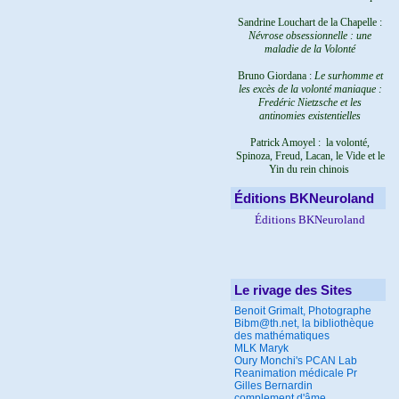
Sandrine Louchart de la Chapelle :
Névrose obsessionnelle : une
maladie de la Volonté
Bruno Giordana :
Le surhomme et
les excès de la volonté maniaque :
Fredéric Nietzsche et les
antinomies existentielles
Patrick Amoyel : la volonté,
Spinoza, Freud, Lacan, le Vide et le
Yin du rein chinois
Éditions BKNeuroland
Éditions BKNeuroland
Le rivage des Sites
Benoit Grimalt, Photographe
Bibm@th.net, la bibliothèque
des mathématiques
MLK Maryk
Oury Monchi's PCAN Lab
Reanimation médicale Pr
Gilles Bernardin
complement d'âme