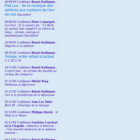
09/09/09 Conférence
Benoit Kullmann
:
Fiat Lux : de la musique des
sphères aux couleurs de l'arc-
en-ciel
Dusseldorf
09/09/09 Conférence
Pierre Lemarquis
:
Lux Fiat : Et la lumière fut: "J.S.Bach,
du cerveau bien tempéré à la théorie du
chaos : cerveau, musique et
mathématiques Dusseldorf
19/09/09 Conférence
Benoit Kullmann
:
Magritte et la mémoire
08/10/09 Conférence
Benoit Kullmann
:
l'image, entre virtuel et actuel
C.U.M 21 H
26/11/09 Conférence
Benoit Kullmann
:
L'esprit faux : du cerveau des facultés au
cerveau des catégories
01/12/09 Conférence
Michel Borg
:
Parkinson et dépression
01/12/09 Conférence
Benoit Kullmann
:
l'art et le prosélytisme de la dépression
03/12/09 Conférence
Jean-Luc Delut
:
Bach III ; rhétorique de la musique
05/12/09 Conférence
Philippe Barrès
:
le
What et le Where
05/12/09 Conférence
Sandrine
Louchart
de la Chapelle
:
mémoires et émotions :
« Une nouvelle dimension de la mémoire
humaine »
08/12/09 Conférence
Benoit Kullmann
: