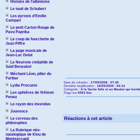
Histoire de l'albinisme
Le touit de Schubert
Les pyrosis d'Emilio
Campari
Le petit Carton Rouge de
Pavu Paprika
Le coup de fourchette de
Jean Piffre
La page musicale de
Jean-Luc Delut
Le Neurone cinéphile de
Saïd Bensakel
Méchant Léon, pilier du
Furibar
Date de création :
17/09/2008 : 07:45
Lydia Procusto
Dernière modification :
16/05/2009 : 04:14
Catégorie :
À la Vache folle et au Mouton qui tremb
Les aphtères de Vrémon
Page lue
6563 fois
Penau
Le rayon des invendus
Jouvence
Réactions à cet article
Le cerveau des
philosophes
La Rubrique néo-
natalogique de Klou de
Montsercueil