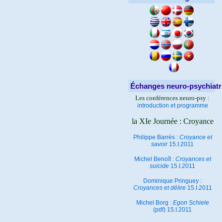
Échanges neuro-psychiatr
Les conférences neuro-psy :
introduction et programme
la XIe Journée : Croyance
Philippe Barrès :
Croyance et
savoir
15.I.2011
Michel Benoît :
Croyances et
suicide
15.I.2011
Dominique Pringuey :
Croyances et délire
15.I.2011
Michel Borg :
Egon Schiele
(pdf) 15.I.2011