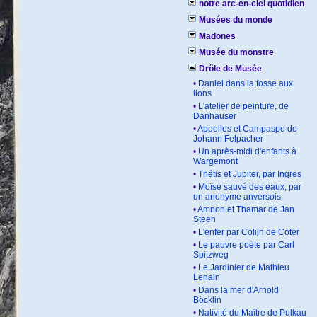
notre arc-en-ciel quotidien
Musées du monde
Madones
Musée du monstre
Drôle de Musée
•
Daniel dans la fosse aux
lions
•
L'atelier de peinture, de
Danhauser
•
Appelles et Campaspe de
Johann Felpacher
•
Un après-midi d'enfants à
Wargemont
•
Thétis et Jupiter, par Ingres
•
Moïse sauvé des eaux, par
un anonyme anversois
•
Amnon et Thamar de Jan
Steen
•
L'enfer par Colijn de Coter
•
Le pauvre poète par Carl
Spitzweg
•
Le Jardinier de Mathieu
Lenain
•
Dans la mer d'Arnold
Böcklin
•
Nativité du Maître de Pulkau