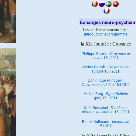
Échanges neuro-psychiatr
Les conférences neuro-psy :
introduction et programme
la XIe Journée : Croyance
Philippe Barrès :
Croyance et
savoir
15.I.2011
Michel Benoît :
Croyances et
suicide
15.I.2011
Dominique Pringuey :
Croyances et délire
15.I.2011
Michel Borg :
Egon Schiele
(pdf) 15.I.2011
Saïd Bensakel :
Diables et
démons au cinéma
15.I.2011
Benoît Kullmann :
Incrédulité
15.I.2011