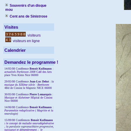
Souvenirs d'un disque
mou
Cent ans de Sinistrose
Visites
visiteurs
visiteurs en ligne
Calendrier
Demandez le programme !
14/05/08 Conférence
Benoit Kullmann
:
actualités Parkinson 2008
Café des Arts
place Yves Klein Nice 06000
29/05/08 Conférence
Jean-Luc Delut
:
la
musique du XIXème siècle : Beethoven
4Bd de Cimiez le Majestic NICE 06000
30/05/08 Conférence
Pierre Lemarquis
:
Musique et Alzheimer
Hôpital de Cimiez
Nice 06000
14/06/08 Conférence
Benoit Kullmann
:
Paramnésie reduplicative ( Magritte et la
neurologie)
15/09/08
Conférences
Benoit Kullmann
:
l
e concept de maladie neurodégénérative
; la
paralysie supranucléaire progressive,
naissance et démembrement ;
le