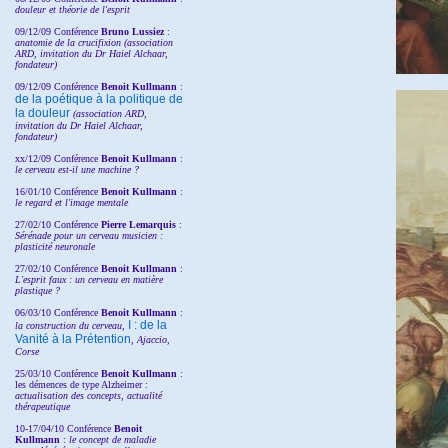
douleur et théorie de l'esprit
09/12/09 Conférence
Bruno Lussiez
:
anatomie de la crucifixion (association
ARD, invitation du Dr Haiel Alchaar,
fondateur)
09/12/09 Conférence
Benoit Kullmann
:
de la poétique à la politique de
la douleur
(
association ARD,
invitation
du Dr
Haiel Alchaar,
fondateur)
xx/12/09 Conférence
Benoit Kullmann
:
le cerveau est-il une machine ?
16/01/10 Conférence
Benoit Kullmann
:
le regard et l'image mentale
27/02/10 Conférence
P
ierre Lemarquis
:
Sérénade pour un cerveau musicien :
plasticité neuronale
27/02/10 Conférence
Benoit Kullmann
:
L'esprit faux : un cerveau en matière
plastique ?
06/03/10 Conférence
Benoit Kullmann
:
I : de la
la construction du cerveau,
Vanité à la Prétention
, Ajaccio,
Corse
25/03/10
Conférence
Benoit Kullmann
:
les démences de type Alzheimer :
actualisation des concepts, actualité
thérapeutique
10-17/04/10
Conférence
Benoit
Kullmann
:
le concept de maladie