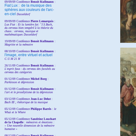
09/09/09 Conférence
Benoit Kullmann
:
Fiat Lux : de la musique des
sphères aux couleurs de l'arc-
en-ciel
Dusseldorf
09/09/09 Conférence
Pierre Lemarquis
:
Lux Fiat : Et la lumière fut: "J.S.Bach,
du cerveau bien tempéré à la théorie du
chaos : cerveau, musique et
mathématiques Dusseldorf
19/09/09 Conférence
Benoit Kullmann
:
Magritte et la mémoire
08/10/09 Conférence
Benoit Kullmann
:
l'image, entre virtuel et actuel
C.U.M 21 H
26/11/09 Conférence
Benoit Kullmann
:
L'esprit faux : du cerveau des facultés au
cerveau des catégories
01/12/09 Conférence
Michel Borg
:
Parkinson et dépression
01/12/09 Conférence
Benoit Kullmann
:
l'art et le prosélytisme de la dépression
03/12/09 Conférence
Jean-Luc Delut
:
Bach III ; rhétorique de la musique
05/12/09 Conférence
Philippe Barrès
:
le
What et le Where
05/12/09 Conférence
Sandrine
Louchart
de la Chapelle
:
mémoires et émotions :
« Une nouvelle dimension de la mémoire
humaine »
08/12/09 Conférence
Benoit Kullmann
: