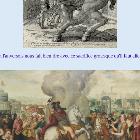
anversois nous fait bien rire avec ce sacrifice grotesque qu'il faut al
: