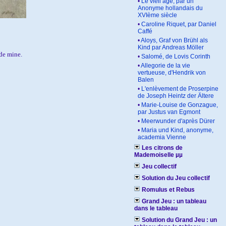
•
Le vieil âge, par un
Anonyme hollandais du
XVIème siècle
•
Caroline Riquet, par Daniel
Caffé
•
Aloys, Graf von Brühl als
Kind par Andreas Möller
de mine.
•
Salomé, de Lovis Corinth
•
Allegorie de la vie
vertueuse, d'Hendrik von
Balen
•
L'enlèvement de Proserpine
de Joseph Heintz der Ältere
•
Marie-Louise de Gonzague,
par Justus van Egmont
•
Meerwunder d'après Dürer
•
Maria und Kind, anonyme,
academia Vienne
Les citrons de
Mademoiselle µµ
Jeu collectif
Solution du Jeu collectif
Romulus et Rebus
Grand Jeu : un tableau
dans le tableau
Solution du Grand Jeu : un