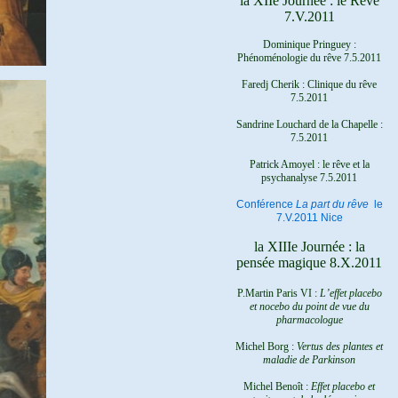
la XIIe Journée : le Rêve
7.V.2011
Dominique Pringuey :
Phénoménologie du rêve 7.5.2011
Faredj Cherik : Clinique du rêve
7.5.2011
Sandrine Louchard de la Chapelle :
7.5.2011
Patrick Amoyel : le rêve et la
psychanalyse
7.5.2011
Conférence
La part du rêve
le
7.V.2011 Nice
la XIIIe Journée : la
pensée magique 8.X.2011
P.Martin Paris VI :
L’effet placebo
et nocebo du point de vue du
pharmacologue
Michel Borg :
Vertus des plantes et
maladie de Parkinson
Michel Benoît :
Effet placebo et