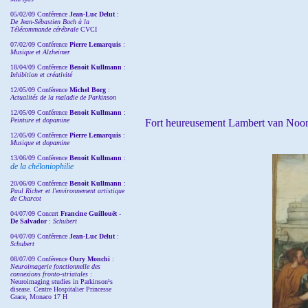
05/02/09 Conférence
Jean-Luc Delut
:
De Jean-Sébastien Bach à la
Télécommande cérébrale
CVCI
07/02/09 Conférence
Pierre Lemarquis
:
Musique et Alzheimer
18/04/09 Conférence
Benoit Kullmann
:
Inhibition et créativité
12/05/09 Conférence
Michel Borg
:
Actualités de la maladie de Parkinson
12/05/09 Conférence
Benoit Kullmann
:
Peinture et dopamine
Fort heureusement Lambert van Noort l'
12/05/09 Conférence
Pierre Lemarquis
:
Musique et dopamine
13/06/09 Conférence
Benoit Kullmann
:
de la chéloniophilie
20/06/09 Conférence
Benoit Kullmann
:
Paul Richer et l'environnement artistique
de Charcot
04/07/09 Concert
Francine Guillouët -
De Salvador
:
Schubert
04/07/09 Conférence
Jean-Luc Delut
:
Schubert
08/07/09 Conférence
Oury Monchi
:
Neuroimagerie fonctionnelle des
connexions fronto-striatales
:
Neuroimaging studies in Parkinson¹s
disease. Centre Hospitalier Princesse
Grace, Monaco 17 H