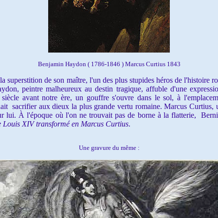
Benjamin Haydon ( 1786-1846 ) Marcus Curtius 1843
 superstition de son maître, l'un des plus stupides héros de l'histoire r
on, peintre malheureux au destin tragique, affuble d'une expressi
 siècle avant notre ère,
un gouffre s'ouvre dans le sol, à l'empla
llait sacrifier aux dieux la plus grande vertu romaine. Marcus Curtius,
r lui. À l'époque où l'on ne trouvait pas de borne à la flatterie,
Berni
de Louis XIV transformé en Marcus Curtius
.
Une gravure du même :