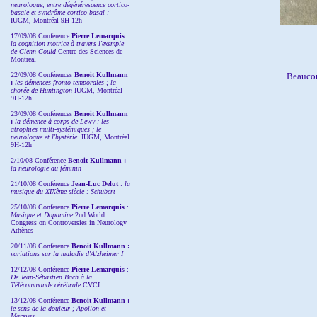
neurologue, entre dégénérescence cortico-
basale et syndrôme cortico-basal :
IUGM, Montréal 9H-12h
17/09/08 Conférence
Pierre Lemarquis
:
la cognition motrice à travers l'exemple
de Glenn Gould
Centre des Sciences de
Montreal
22/09/08
Conférences
Benoit Kullmann
Beaucou
:
les démences fronto-temporales ; la
chorée de Huntington
IUGM, Montréal
9H-12h
23/09/08
Conférences
Benoit Kullmann
:
la démence à corps de Lewy ; les
atrophies multi-systémiques ; le
neurologue et l'hystérie
IUGM, Montréal
9H-12h
2/10/08
Conférence
Benoit Kullmann :
la neurologie au féminin
21/10/08 Conférence
Jean-Luc Delut
:
la
musique du XIXème siècle : Schubert
25/10/08 Conférence
Pierre Lemarquis
:
Musique et Dopamine
2nd World
Congress on Controversies in Neurology
Athènes
20/11/08
Conférence
Benoit Kullmann :
variations sur la maladie d'Alzheimer I
12/12/08 Conférence
Pierre Lemarquis
:
De Jean-Sébastien Bach à la
Télécommande cérébrale
CVCI
13/12/08
Conférence
Benoit Kullmann :
le sens de la douleur ; Apollon et
Marsyas