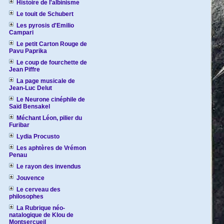
Histoire de l'albinisme
Le touit de Schubert
Les pyrosis d'Emilio
Campari
Le petit Carton Rouge de
Pavu Paprika
Le coup de fourchette de
Jean Piffre
La page musicale de
Jean-Luc Delut
Le Neurone cinéphile de
Saïd Bensakel
Méchant Léon, pilier du
Furibar
Lydia Procusto
Les aphtères de Vrémon
Penau
Le rayon des invendus
Jouvence
Le cerveau des
philosophes
La Rubrique néo-
natalogique de Klou de
Montsercueil