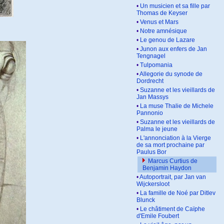
•
Un musicien et sa fille par
Thomas de Keyser
•
Venus et Mars
•
Notre amnésique
•
Le genou de Lazare
•
Junon aux enfers de Jan
Tengnagel
•
Tulpomania
•
Allegorie du synode de
Dordrecht
•
Suzanne et les vieillards de
Jan Massys
•
La muse Thalie de Michele
Pannonio
•
Suzanne et les vieillards de
Palma le jeune
•
L'annonciation à la Vierge
de sa mort prochaine par
Paulus Bor
Marcus Curtius de
Benjamin Haydon
•
Autoportrait, par Jan van
Wijckersloot
•
La famille de Noé par Ditlev
Blunck
•
Le châtiment de Caïphe
d'Emile Foubert