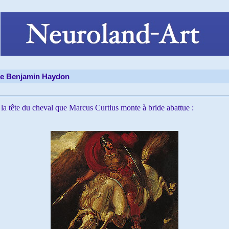
de Benjamin Haydon
 la tête du cheval que Marcus Curtius monte à bride abattue :