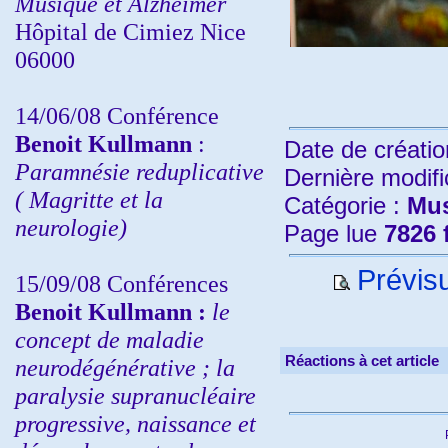
Musique et Alzheimer
Hôpital de Cimiez Nice
06000
14/06/08 Conférence
Benoit Kullmann
:
Date de créatio
Paramnésie reduplicative
Dernière modifi
( Magritte et la
Catégorie :
Mu
neurologie)
Page lue
7826 
Prévisu
15/09/08
Conférences
Benoit Kullmann :
l
e
concept de maladie
Réactions à cet article
neurodégénérative ; la
paralysie supranucléaire
progressive, naissance et