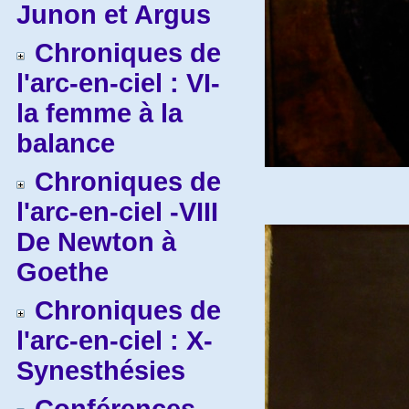
Junon et Argus
Chroniques de
l'arc-en-ciel : VI-
la femme à la
balance
Chroniques de
l'arc-en-ciel -VIII
De Newton à
Goethe
Chroniques de
l'arc-en-ciel : X-
Synesthésies