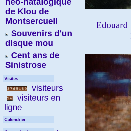
néo-natalogique
de Klou de
Montsercueil
Edouard 
Souvenirs d'un
disque mou
Cent ans de
Sinistrose
Visites
visiteurs
visiteurs en
ligne
Calendrier