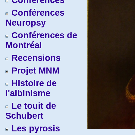
Conférences
Conférences
Neuropsy
Conférences de
Montréal
Recensions
Projet MNM
Histoire de
l'albinisme
Le touit de
Schubert
Les pyrosis