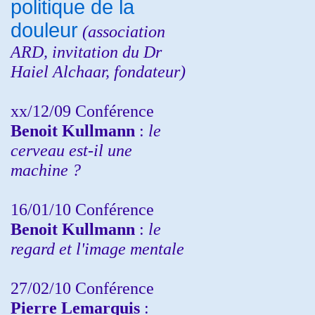
politique de la
douleur
(
association
ARD,
invitation
du Dr
Haiel Alchaar, fondateur)
xx/12/09 Conférence
Benoit Kullmann
:
le
cerveau est-il une
machine ?
16/01/10 Conférence
Benoit Kullmann
:
le
regard et l'image mentale
27/02/10 Conférence
P
ierre Lemarquis
: