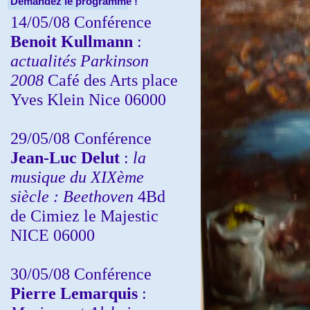
Demandez le programme !
14/05/08 Conférence
Benoit Kullmann
:
actualités Parkinson
2008
Café des Arts place
Yves Klein Nice 06000
29/05/08 Conférence
Jean-Luc Delut
:
la
musique du XIXème
siècle : Beethoven
4Bd
de Cimiez le Majestic
NICE 06000
30/05/08 Conférence
Pierre Lemarquis
: