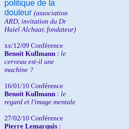
politique de la
douleur
(
association
ARD,
invitation
du Dr
Haiel Alchaar, fondateur)
xx/12/09 Conférence
Benoit Kullmann
:
le
cerveau est-il une
machine ?
16/01/10 Conférence
Benoit Kullmann
:
le
regard et l'image mentale
27/02/10 Conférence
P
ierre Lemarquis
: