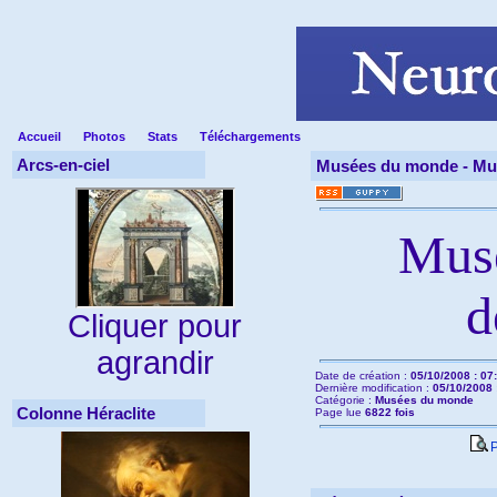
Accueil
Photos
Stats
Téléchargements
Arcs-en-ciel
Musées du monde -
Mu
Mus
d
Cliquer pour
agrandir
Date de création :
05/10/2008 : 07
Dernière modification :
05/10/2008 
Catégorie :
Musées du monde
Colonne Héraclite
Page lue
6822 fois
P