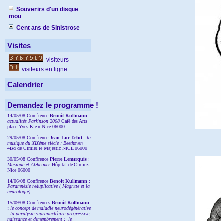
Souvenirs d'un disque
mou
Cent ans de Sinistrose
Visites
visiteurs
visiteurs en ligne
Calendrier
Demandez le programme !
14/05/08 Conférence
Benoit Kullmann
:
actualités Parkinson 2008
Café des Arts
place Yves Klein Nice 06000
29/05/08 Conférence
Jean-Luc Delut
:
la
musique du XIXème siècle : Beethoven
4Bd de Cimiez le Majestic NICE 06000
30/05/08 Conférence
Pierre Lemarquis
:
Musique et Alzheimer
Hôpital de Cimiez
Nice 06000
14/06/08 Conférence
Benoit Kullmann
:
Paramnésie reduplicative ( Magritte et la
neurologie)
15/09/08
Conférences
Benoit Kullmann
:
l
e concept de maladie neurodégénérative
; la
paralysie supranucléaire progressive,
naissance et démembrement ;
le