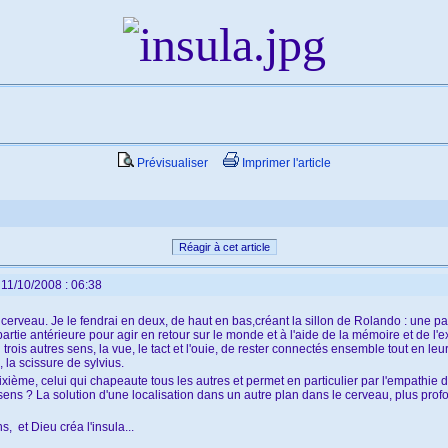
Prévisualiser
Imprimer l'article
Réagir à cet article
 11/10/2008 : 06:38
n cerveau. Je le fendrai en deux, de haut en bas,créant la sillon de Rolando : une pa
artie antérieure pour agir en retour sur le monde et à l'aide de la mémoire et de l
ois autres sens, la vue, le tact et l'ouie, de rester connectés ensemble tout en leur 
e, la scissure de sylvius.
ixième, celui qui chapeaute tous les autres et permet en particulier par l'empathie d
ens ? La solution d'une localisation dans un autre plan dans le cerveau, plus profon
 et Dieu créa l'insula...