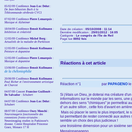
05/02/09 Conférence
Jean-Luc Delut
:
De Jean-Sébastien Bach à la
Télécommande cérébrale
CVCI
07/02/09 Conférence
Pierre Lemarquis
:
Musique et Alzheimer
18/04/09 Conférence
Benoit Kullmann
:
Date de création :
05/10/2008 : 11:14
Inhibition et créativité
Dernière modification :
29/01/2012 : 16:05
Catégorie :
Le congrès de l'île de Reil
12/05/09 Conférence
Michel Borg
:
Page lue
8892 fois
Actualités de la maladie de Parkinson
12/05/09 Conférence
Benoit Kullmann
:
Peinture et dopamine
12/05/09 Conférence
Pierre Lemarquis
:
Musique et dopamine
Réactions à cet article
13/06/09 Conférence
Benoit Kullmann
:
de la chéloniophilie
20/06/09 Conférence
Benoit Kullmann
:
Paul Richer et l'environnement artistique
Réaction n°1
par
PAPAGENO
le
de Charcot
04/07/09 Concert
Francine Guillouët -
Si j'étais un Dieu, je doterai ma créature d'u
De Salvador
:
Schubert
informations sur le monde par les sens, une p
04/07/09 Conférence
Jean-Luc Delut
:
dehors des sens "chimiques" je permettrai au tr
Schubert
d' un autre sillon , cette fois d'avant en arrièr
08/07/09 Conférence
Oury Monchi
:
Mais où placer le sens le plus important, le s
Neuroimagerie fonctionnelle des
lui permettant de rester connecté aux autres s
connexions fronto-striatales
:
semble un choix des plus judicieux !
Neuroimaging studies in Parkinson¹s
disease. Centre Hospitalier Princesse
une troisième dimension pour un sixième sens,
Grace, Monaco 17 H
Megalopapageno