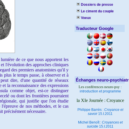
Dossiers de presse
Le ciment du couple
Voeux
Traducteur Google
 lumière de ce que nous apportent les
et l'évolution des approches cliniques
egard des premiers anatomistes qu'il y
s plus le temps passe, à observer et à
Échanges neuro-psychiatr
n peut dire, d'une quantité de réseaux
ge et la reconnaissance des expressions
Les conférences neuro-psy :
nsula comme objet, est-ce distinguer
introduction et programme
orcelé ou dont les frontières pourraient
la XIe Journée : Croyance
égionale, qui justifie que l'on étudie
e l'épreuve de nos méthodes, et le cas
Philippe Barrès :
Croyance et
ait précisément nécessaire.
savoir
15.I.2011
Michel Benoît :
Croyances et
suicide
15.I.2011