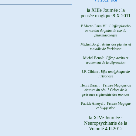
7.V.2011 Nice
la XIIIe Journée : la
pensée magique 8.X.2011
P.Martin Paris VI :
L’effet placebo
et nocebo du point de vue du
pharmacologue
Michel Borg :
Vertus des plantes et
maladie de Parkinson
Michel Benoît :
Effet placebo et
traitement de la dépression
J.P. Cibiera :
Effet analgésique de
l’Hypnose
Henri Daran :
Pensée Magique ou
histoire du réel ?
Crises de la
présence et pluralité des mondes
Patrick Amoyel :
Pensée Magique
et Suggestion
la XIVe Journée :
Neuropsychiatrie de la
Volonté 4.II.2012