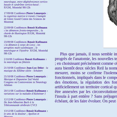
neurologue, entre dégénérescence cortico-
basale et syndrôme cortico-basal :
IUGM, Montréal 9H-12h
17/09/08 Conférence
Pierre Lemarquis
:
la cognition motrice à travers l'exemple
de Glenn Gould
Centre des Sciences de
Montreal
22/09/08
Conférences
Benoit Kullmann
:
les démences fronto-temporales ; la
chorée de Huntington
IUGM, Montréal
9H-12h
23/09/08
Conférences
Benoit Kullmann
:
la démence à corps de Lewy ; les
atrophies multi-systémiques ; le
neurologue et l'hystérie
IUGM, Montréal
Plus que jamais, il nous semble impo
9H-12h
progrès de l'anatomie, les nouvelles t
2/10/08
Conférence
Benoit Kullmann :
la neurologie au féminin
; en choisissant précisément comme ob
aura bientôt deux siècles Reil la nom
21/10/08 Conférence
Jean-Luc Delut
:
la
musique du XIXème siècle : Schubert
mesurer, moins
se confirme
l'isole
25/10/08 Conférence
Pierre Lemarquis
:
fonctionnels, impliqués dans le compor
Musique et Dopamine
2nd World
des émotions, la régulation des fon
Congress on Controversies in Neurology
Athènes
artificiellement un territoire cortical
20/11/08
Conférence
Benoit Kullmann :
être annexées par les circonvolutions
variations sur la maladie d'Alzheimer I
l'insula à part entière ? Sans préjug
12/12/08 Conférence
Pierre Lemarquis
:
échéant, de les faire évoluer. On peut
De Jean-Sébastien Bach à la
Télécommande cérébrale
CVCI
13/12/08
Conférence
Benoit Kullmann :
le sens de la douleur ; Apollon et
Marsyas