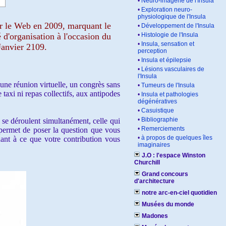
•
Neuro-imagerie de l'Insula
•
Exploration neuro-
physiologique de l'Insula
sur le Web en 2009, marquant le
•
Développement de l'Insula
é d'organisation à l'occasion du
•
Histologie de l'Insula
•
Insula, sensation et
Janvier 2109.
perception
•
Insula et épilepsie
•
Lésions vasculaires de
l'Insula
 une réunion virtuelle, un congrès sans
•
Tumeurs de l'Insula
 taxi ni repas collectifs, aux antipodes
•
Insula et pathologies
dégénératives
•
Casuistique
•
Bibliographie
se déroulent simultanément, celle qui
•
Remerciements
permet de poser la question que vous
•
à propos de quelques îles
nt à ce que votre contribution vous
imaginaires
J.O : l'espace Winston
Churchill
Grand concours
d'architecture
notre arc-en-ciel quotidien
Musées du monde
Madones