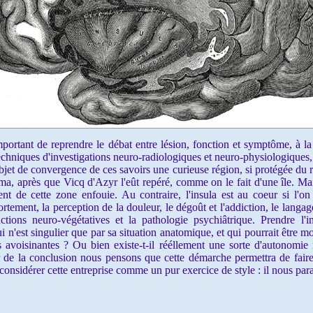
rtant de reprendre le débat entre lésion, fonction et symptôme, à la
echniques d'investigations
neuro-radiologiques et neuro-physiologiques, 
jet de convergence de ces savoirs une curieuse région, si protégée du r
ma, après que Vicq d'Azyr l'eût repéré, comme on le fait d'une île. Mai
ment de cette zone enfouie. Au contraire, l'insula est au coeur si l'o
tement, la perception de la douleur, le dégoût et l'addiction, le langa
ctions neuro-végétatives et la pathologie psychiâtrique. Prendre l'i
 qui n'est singulier que par sa situation anatomique, et qui pourrait être m
 avoisinantes ? Ou bien existe-t-il rééllement une sorte d'autonomie r
er de la conclusion nous pensons que cette démarche permettra de fair
 considérer cette entreprise comme un pur exercice de style : il nous par