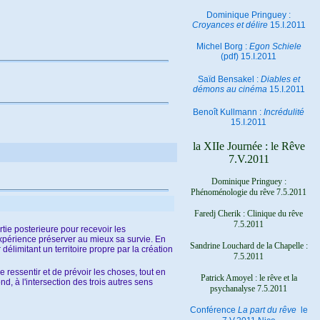
Dominique Pringuey :
Croyances et délire
15.I.2011
Michel Borg :
Egon Schiele
(pdf) 15.I.2011
Saïd Bensakel :
Diables et
démons au cinéma
15.I.2011
Benoît Kullmann :
Incrédulité
15.I.2011
la XIIe Journée : le Rêve
7.V.2011
Dominique Pringuey :
Phénoménologie du rêve 7.5.2011
Faredj Cherik : Clinique du rêve
7.5.2011
rtie posterieure pour recevoir les
'expérience préserver au mieux sa survie. En
Sandrine Louchard de la Chapelle :
délimitant un territoire propre par la création
7.5.2011
e ressentir et de prévoir les choses, tout en
Patrick Amoyel : le rêve et la
d, à l'intersection des trois autres sens
psychanalyse
7.5.2011
Conférence
La part du rêve
le