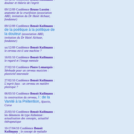
douleur et théorie de l'esprit
09/12/09 Conférence
Bruno Lussiez
:
anatomie de la crucifixion (association
ARD, invitation du Dr Haiel Alchaar,
fondateur)
09/12/09 Conférence
Benoit Kullmann
:
de la poétique à la politique de
la douleur
(
association ARD,
invitation
du Dr
Haiel Alchaar,
fondateur)
xx/12/09 Conférence
Benoit Kullmann
:
le cerveau est-il une machine ?
16/01/10 Conférence
Benoit Kullmann
:
le regard et l'image mentale
27/02/10 Conférence
P
ierre Lemarquis
:
Sérénade pour un cerveau musicien :
plasticité neuronale
27/02/10 Conférence
Benoit Kullmann
:
L'esprit faux : un cerveau en matière
plastique ?
06/03/10 Conférence
Benoit Kullmann
:
I : de la
la construction du cerveau,
Vanité à la Prétention
, Ajaccio,
Corse
25/03/10
Conférence
Benoit Kullmann
:
les démences de type Alzheimer :
actualisation des concepts, actualité
thérapeutique
10-17/04/10
Conférence
Benoit
Kullmann
:
le concept de maladie