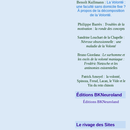
Benoît Kullmann :
La Volonté :
une faculté sans domicile fixe ?
À propos de la décomposition
de la Volonté.
Philippe Barrès :
Troubles de la
motivation : la ronde des concepts
Sandrine Louchart de la Chapelle :
Névrose obsessionnelle : une
maladie de la Volonté
Bruno Giordana :
Le surhomme et
les excès de la volonté maniaque :
Fredéric Nietzsche et les
antinomies existentielles
Patrick Amoyel : la volonté,
Spinoza, Freud, Lacan, le Vide et le
Yin du rein chinois
Éditions BKNeuroland
Éditions BKNeuroland
Le rivage des Sites