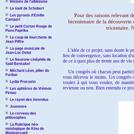
Histoire de l'albinisme
Le touit de Schubert
Pour des raisons relevant de l
Les pyrosis d'Emilio
Campari
bicentenaire de la découverte d
Le petit Carton Rouge de
tricentaire.
Pavu Paprika
Le coup de fourchette de
Jean Piffre
La page musicale de
L'idée de ce projet, sans doute le pre
Jean-Luc Delut
lieu de convergence, sans location d'un
Le Neurone cinéphile de
de ce à quoi plus de trente ans de vie 
Saïd Bensakel
Méchant Léon, pilier du
Un congrès où chacun peut participer
Furibar
vous décevra le moins. Un congrès o
Lydia Procusto
voulez à qui vous voulez, de maniè
revienne ou non. Bien entendu ce proj
Les aphtères de Vrémon
Penau
Le rayon des invendus
Jouvence
Le cerveau des
philosophes
La Rubrique néo-
natalogique de Klou de
Montsercueil