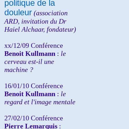
politique de la
douleur
(
association
ARD,
invitation
du Dr
Haiel Alchaar, fondateur)
xx/12/09 Conférence
Benoit Kullmann
:
le
cerveau est-il une
machine ?
16/01/10 Conférence
Benoit Kullmann
:
le
regard et l'image mentale
27/02/10 Conférence
P
ierre Lemarquis
: