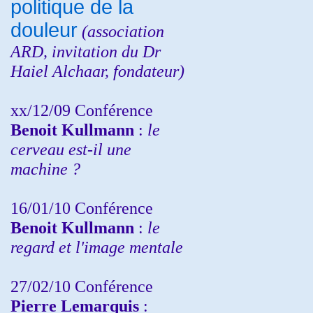
politique de la
douleur
(
association
ARD,
invitation
du Dr
Haiel Alchaar, fondateur)
xx/12/09 Conférence
Benoit Kullmann
:
le
cerveau est-il une
machine ?
16/01/10 Conférence
Benoit Kullmann
:
le
regard et l'image mentale
27/02/10 Conférence
P
ierre Lemarquis
: