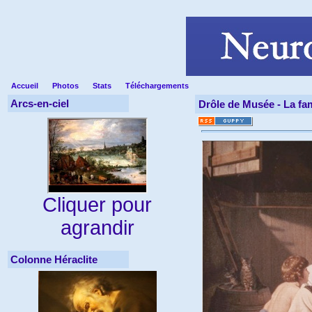
Accueil
Photos
Stats
Téléchargements
Arcs-en-ciel
Drôle de Musée -
La fa
Cliquer pour
agrandir
Colonne Héraclite