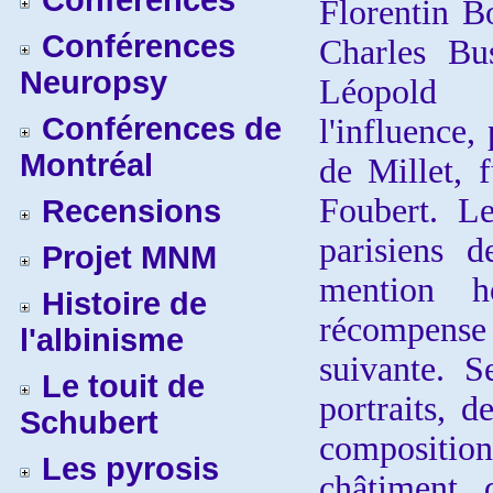
Conférences
Florentin B
Conférences
Charles Bu
Neuropsy
Léopold 
Conférences de
l'influence,
Montréal
de Millet, 
Foubert. L
Recensions
parisiens 
Projet MNM
mention h
Histoire de
récompense
l'albinisme
suivante. S
Le touit de
portraits, d
Schubert
compositi
Les pyrosis
châtiment 