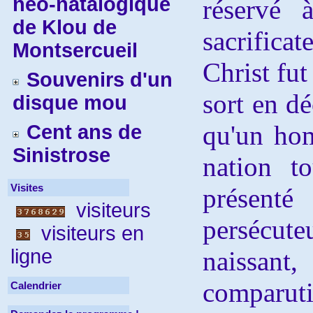
néo-natalogique
réservé 
de Klou de
sacrific
Montsercueil
Christ fut
Souvenirs d'un
sort en dé
disque mou
qu'un ho
Cent ans de
Sinistrose
nation t
Visites
présen
visiteurs
persécut
visiteurs en
ligne
naissa
comparu
Calendrier