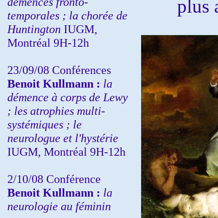
démences fronto-
plus 
temporales ; la chorée de
Huntington
IUGM,
Montréal 9H-12h
23/09/08
Conférences
Benoit Kullmann :
la
démence à corps de Lewy
; les atrophies multi-
systémiques ; le
neurologue et l'hystérie
IUGM, Montréal 9H-12h
2/10/08
Conférence
Benoit Kullmann :
la
neurologie au féminin