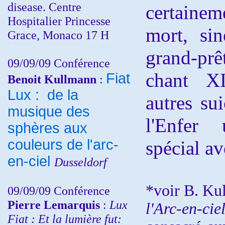
disease. Centre
certainem
Hospitalier Princesse
mort, sin
Grace, Monaco 17 H
grand-prê
09/09/09 Conférence
chant X
Fiat
Benoit Kullmann
:
Lux : de la
autres su
musique des
l'Enfer 
sphères aux
couleurs de l'arc-
spécial av
en-ciel
Dusseldorf
*voir B. Ku
09/09/09 Conférence
Pierre Lemarquis
:
Lux
l'Arc-en-cie
Fiat : Et la lumière fut: