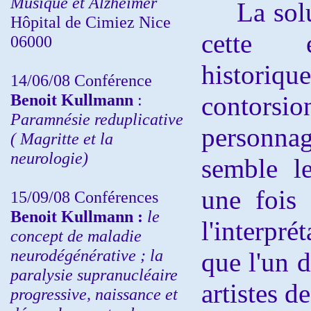
Musique et Alzheimer
La soluti
Hôpital de Cimiez Nice
cette é
06000
historique
14/06/08 Conférence
Benoit Kullmann
:
contorsi
Paramnésie reduplicative
personna
( Magritte et la
neurologie)
semble l
une fois 
15/09/08
Conférences
Benoit Kullmann :
l
e
l'interpré
concept de maladie
neurodégénérative ; la
que l'un d
paralysie supranucléaire
artistes d
progressive, naissance et