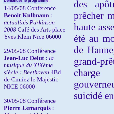
Demandez le programme !
des apôt
14/05/08 Conférence
prêcher ma
Benoit Kullmann
:
actualités Parkinson
haute asse
2008
Café des Arts place
été au mo
Yves Klein Nice 06000
de Hanne,
29/05/08 Conférence
Jean-Luc Delut
:
la
grand-prê
musique du XIXème
charge 
siècle : Beethoven
4Bd
de Cimiez le Majestic
gouverneu
NICE 06000
suicidé en
30/05/08 Conférence
Pierre Lemarquis
: