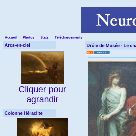
Accueil
Photos
Stats
Téléchargements
Arcs-en-ciel
Drôle de Musée -
Le ch
Cliquer pour
agrandir
Colonne Héraclite