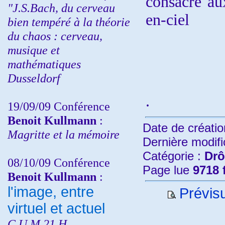
consacré aux
"J.S.Bach, du cerveau
en-ciel
bien tempéré à la théorie
du chaos : cerveau,
musique et
mathématiques
Dusseldorf
.
19/09/09 Conférence
Benoit Kullmann
:
Date de créatio
Magritte et la mémoire
Dernière modifi
Catégorie :
Drô
08/10/09 Conférence
Page lue
9718 
Benoit Kullmann
:
l'image, entre
Prévisu
virtuel et actuel
C.U.M 21 H