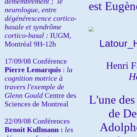
démembrement ;
le
est Eugèn
neurologue, entre
dégénérescence cortico-
basale et syndrôme
cortico-basal :
IUGM,
Montréal 9H-12h
17/09/08 Conférence
Henri F
Pierre Lemarquis
:
la
H
cognition motrice à
travers l'exemple de
Glenn Gould
Centre des
L'une des
Sciences de Montreal
de De
22/09/08
Conférences
Adolphe
Benoit Kullmann :
les