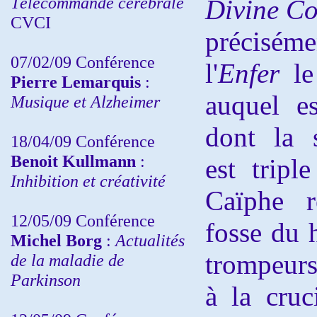
Télécommande cérébrale
Divine C
CVCI
précisé
07/02/09 Conférence
l'
Enfer
le
Pierre Lemarquis
:
auquel e
Musique et Alzheimer
dont la s
18/04/09 Conférence
Benoit Kullmann
:
est tripl
Inhibition et créativité
Caïphe r
12/05/09 Conférence
fosse du h
Michel Borg
:
Actualités
trompeurs 
de la maladie de
Parkinson
à la cruc