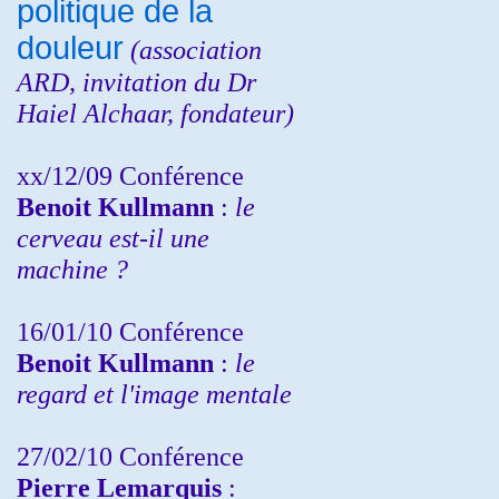
politique de la
douleur
(
association
ARD,
invitation
du Dr
Haiel Alchaar, fondateur)
xx/12/09 Conférence
Benoit Kullmann
:
le
cerveau est-il une
machine ?
16/01/10 Conférence
Benoit Kullmann
:
le
regard et l'image mentale
27/02/10 Conférence
P
ierre Lemarquis
: