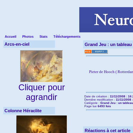
Accueil
Photos
Stats
Téléchargements
Arcs-en-ciel
Grand Jeu : un tableau 
Pieter de Hooch ( Rotterd
Cliquer pour
agrandir
Date de création :
11/11/2008 : 16
Dernière modification :
11/11/2008 
Catégorie :
Grand Jeu : un tableau
Page lue
6493 fois
Colonne Héraclite
Réactions à cet article