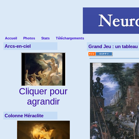
Accueil
Photos
Stats
Téléchargements
Arcs-en-ciel
Grand Jeu : un tableau 
Cliquer pour
agrandir
Colonne Héraclite