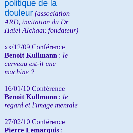
politique de la
douleur
(
association
ARD,
invitation
du Dr
Haiel Alchaar, fondateur)
xx/12/09 Conférence
Benoit Kullmann
:
le
cerveau est-il une
machine ?
16/01/10 Conférence
Benoit Kullmann
:
le
regard et l'image mentale
27/02/10 Conférence
P
ierre Lemarquis
: