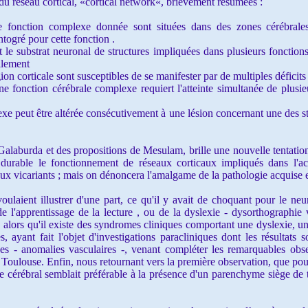
 réseau cortical, «cortical network«, brièvement résumées :
e fonction complexe donnée sont situées dans des zones cérébrales
ntogré pour cette fonction .
ent le substrat neuronal de structures impliquées dans plusieurs fonctio
llement
ion corticale sont susceptibles de se manifester par de multiples déficits
une fonction cérébrale complexe requiert l'atteinte simultanée de plusi
e peut être altérée consécutivement à une lésion concernant une des st
aburda et des propositions de Mesulam, brille une nouvelle tentation
n durable le fonctionnement de réseaux corticaux impliqués dans l'ac
ux vicariants ; mais on dénoncera l'amalgame de la pathologie acquise 
aient illustrer d'une part, ce qu'il y avait de choquant pour le neu
de l'apprentissage de la lecture , ou de la dyslexie - dysorthographie 
he, alors qu'il existe des syndromes cliniques comportant une dyslexie, u
, ayant fait l'objet d'investigations paracliniques dont les résultats s
ues - anomalies vasculaires -, venant compléter les remarquables obs
Toulouse. Enfin, nous retournant vers la première observation, que pou
cérébral semblait préférable à la présence d'un parenchyme siège de tr