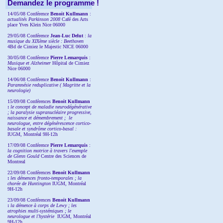
Demandez le programme !
14/05/08 Conférence
Benoit Kullmann
:
actualités Parkinson 2008
Café des Arts
place Yves Klein Nice 06000
29/05/08 Conférence
Jean-Luc Delut
:
la
musique du XIXème siècle : Beethoven
4Bd de Cimiez le Majestic NICE 06000
30/05/08 Conférence
Pierre Lemarquis
:
Musique et Alzheimer
Hôpital de Cimiez
Nice 06000
14/06/08 Conférence
Benoit Kullmann
:
Paramnésie reduplicative ( Magritte et la
neurologie)
15/09/08
Conférences
Benoit Kullmann
:
l
e concept de maladie neurodégénérative
; la
paralysie supranucléaire progressive,
naissance et démembrement ;
le
neurologue, entre dégénérescence cortico-
basale et syndrôme cortico-basal :
IUGM, Montréal 9H-12h
17/09/08 Conférence
Pierre Lemarquis
:
la cognition motrice à travers l'exemple
de Glenn Gould
Centre des Sciences de
Montreal
22/09/08
Conférences
Benoit Kullmann
:
les démences fronto-temporales ; la
chorée de Huntington
IUGM, Montréal
9H-12h
23/09/08
Conférences
Benoit Kullmann
:
la démence à corps de Lewy ; les
atrophies multi-systémiques ; le
neurologue et l'hystérie
IUGM, Montréal
9H-12h