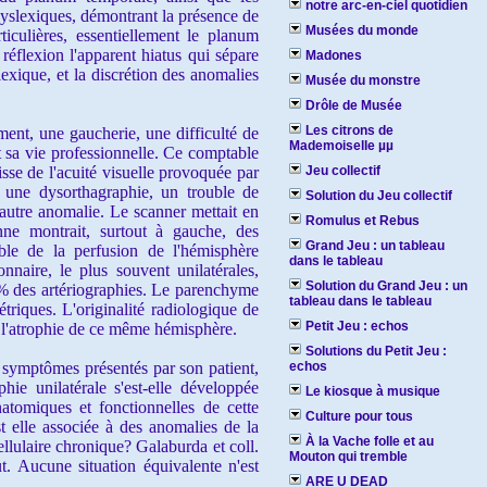
notre arc-en-ciel quotidien
 dyslexiques, démontrant la présence de
Musées du monde
rticulières, essentiellement le planum
éflexion l'apparent hiatus qui sépare
Madones
exique, et la discrétion des anomalies
Musée du monstre
Drôle de Musée
Les citrons de
nt, une gaucherie, une difficulté de
Mademoiselle µµ
t sa vie professionnelle. Ce comptable
isse de l'acuité visuelle provoquée par
Jeu collectif
 une dysorthagraphie, un trouble de
Solution du Jeu collectif
 autre anomalie. Le scanner mettait en
Romulus et Rebus
enne montrait, surtout à gauche, des
Grand Jeu : un tableau
le de la perfusion de l'hémisphère
dans le tableau
nnaire, le plus souvent unilatérales,
Solution du Grand Jeu : un
1% des artériographies. Le parenchyme
tableau dans le tableau
triques. L'originalité radiologique de
Petit Jeu : echos
t l'atrophie de ce même hémisphère.
Solutions du Petit Jeu :
 symptômes présentés par son patient,
echos
hie unilatérale s'est-elle développée
Le kiosque à musique
atomiques et fonctionnelles de cette
Culture pour tous
t elle associée à des anomalies de la
À la Vache folle et au
ellulaire chronique? Galaburda et coll.
Mouton qui tremble
t. Aucune situation équivalente n'est
ARE U DEAD