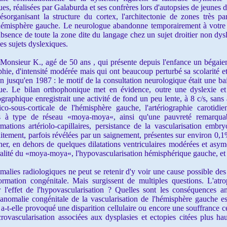
es, réalisées par Galaburda et ses confrères lors d'autopsies de jeunes
désorganisant la structure du cortex, l'architectonie de zones très pa
'hémisphère gauche. Le neurologue abandonne temporairement à votre r
bsence de toute la zone dite du langage chez un sujet droitier non dysl
es sujets dyslexiques.
sieur K., agé de 50 ans , qui présente depuis l'enfance un bégaieme
aphie, d'intensité modérée mais qui ont beaucoup perturbé sa scolarité e
ion jusqu'en 1987 : le motif de la consultation neurologique était une ba
que. Le bilan orthophonique met en évidence, outre une dyslexie et
ographique enregistrait une activité de fond un peu lente, à 8 c/s, sans
co-sous-corticale de l'hémisphère gauche, l'artériographie carotidi
s à type de réseau «moya-moya«, ainsi qu'une pauvreté remarquab
tions artériolo-capillaires, persistance de la vascularisation embryo
itement, parfois révélées par un saignement, présentes sur environ 0,
er, en dehors de quelques dilatations ventriculaires modérées et asymé
téralité du «moya-moya«, l'hypovascularisation hémisphérique gauche, e
es radiologiques ne peut se retenir d'y voir une cause possible des
formation congénitale. Mais surgissent de multiples questions. L'atrop
 l'effet de l'hypovascularisation ? Quelles sont les conséquences an
'anomalie congénitale de la vascularisation de l'hémisphère gauche es
u a-t-elle provoqué une disparition cellulaire ou encore une souffrance c
ovascularisation associées aux dysplasies et ectopies citées plus hau