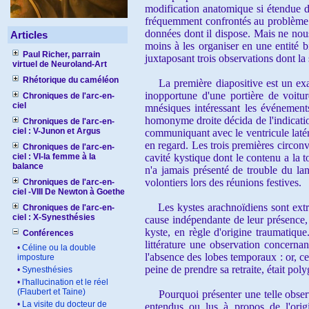
modification anatomique si étendue d
fréquemment confrontés au problème de
données dont il dispose. Mais ne nous
Articles
moins à les organiser en une entité b
Paul Richer, parrain
juxtaposant trois observations dont la
virtuel de Neuroland-Art
Rhétorique du caméléon
La première diapositive est un exam
inopportune d'une portière de voitu
Chroniques de l'arc-en-
ciel
mnésiques intéressant les événements
homonyme droite décida de l'indicati
Chroniques de l'arc-en-
ciel : V-Junon et Argus
communiquant avec le ventricule latér
en regard. Les trois premières circonvo
Chroniques de l'arc-en-
ciel : VI-la femme à la
cavité kystique dont le contenu a la to
balance
n'a jamais présenté de trouble du lang
volontiers lors des réunions festives.
Chroniques de l'arc-en-
ciel -VIII De Newton à Goethe
Les kystes arachnoïdiens sont extrêm
Chroniques de l'arc-en-
ciel : X-Synesthésies
cause indépendante de leur présence,
kyste, en règle d'origine traumatiqu
Conférences
littérature une observation concerna
•
Céline ou la double
l'absence des lobes temporaux : or, cet
imposture
peine de prendre sa retraite, était pol
•
Synesthésies
•
l'hallucination et le réel
(Flaubert et Taine)
Pourquoi présenter une telle observa
•
La visite du docteur de
entendus ou lus à propos de l'origi