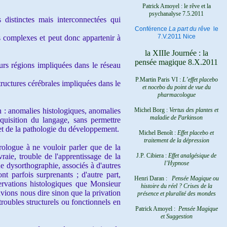
Patrick Amoyel : le rêve et la
psychanalyse
7.5.2011
 distinctes mais interconnectées qui
Conférence
La part du rêve
le
7.V.2011 Nice
ns complexes et peut donc appartenir à
la XIIIe Journée : la
pensée magique 8.X.2011
eurs régions impliquées dans le réseau
P.Martin Paris VI :
L’effet placebo
ructures cérébrales impliquées dans le
et nocebo du point de vue du
pharmacologue
 : anomalies histologiques, anomalies
Michel Borg :
Vertus des plantes et
maladie de Parkinson
quisition du langage, sans permettre
et de la pathologie du développement.
Michel Benoît :
Effet placebo et
traitement de la dépression
rologue à ne vouloir parler que de la
vraie, trouble de l'apprentissage de la
J.P. Cibiera :
Effet analgésique de
l’Hypnose
ne dysorthographie, associés à d'autres
ont parfois surprenants ; d'autre part,
Henri Daran :
Pensée Magique ou
ervations histologiques que Monsieur
histoire du réel ?
Crises de la
vions nous dire sinon que la privation
présence et pluralité des mondes
oubles structurels ou fonctionnels en
Patrick Amoyel :
Pensée Magique
et Suggestion