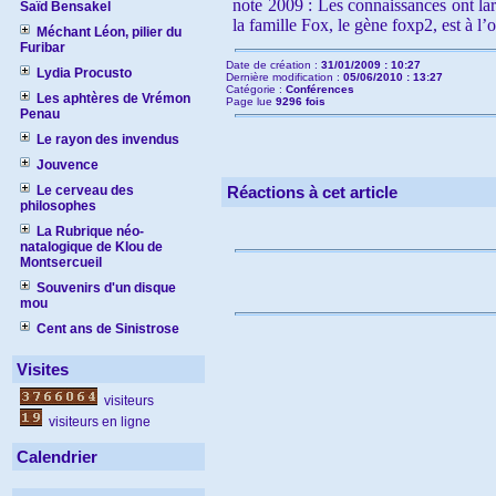
note 2009 : Les connaissances ont lar
Saïd Bensakel
la famille Fox, le gène foxp2, est à 
Méchant Léon, pilier du
Furibar
Date de création :
31/01/2009 : 10:27
Lydia Procusto
Dernière modification :
05/06/2010 : 13:27
Catégorie :
Conférences
Les aphtères de Vrémon
Page lue
9296 fois
Penau
Le rayon des invendus
Jouvence
Le cerveau des
Réactions à cet article
philosophes
La Rubrique néo-
natalogique de Klou de
Montsercueil
Souvenirs d'un disque
mou
Cent ans de Sinistrose
Visites
visiteurs
visiteurs en ligne
Calendrier