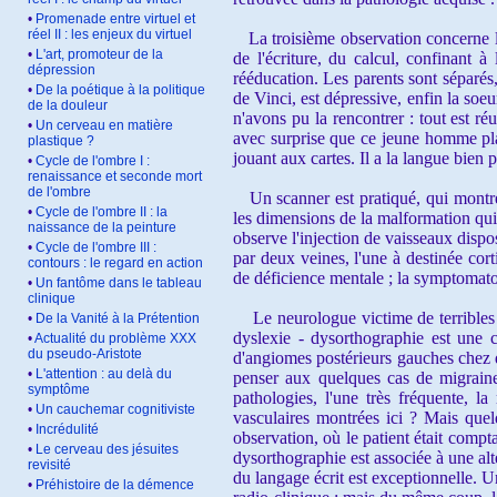
•
Promenade entre virtuel et
réel II : les enjeux du virtuel
La troisième observation concerne le 
•
L'art, promoteur de la
de l'écriture, du calcul, confinant à
dépression
rééducation. Les parents sont séparés,
•
De la poétique à la politique
de Vinci, est dépressive, enfin la soeu
de la douleur
n'avons pu la rencontrer : tout est ré
•
Un cerveau en matière
avec surprise que ce jeune homme placé
plastique ?
jouant aux cartes. Il a la langue bien 
•
Cycle de l'ombre I :
renaissance et seconde mort
de l'ombre
Un scanner est pratiqué, qui montre 
•
Cycle de l'ombre II : la
les dimensions de la malformation qui 
naissance de la peinture
observe l'injection de vaisseaux dispo
•
Cycle de l'ombre III :
par deux veines, l'une à destinée cort
contours : le regard en action
de déficience mentale ; la symptomat
•
Un fantôme dans le tableau
clinique
Le neurologue victime de terribles pr
•
De la Vanité à la Prétention
dyslexie - dysorthographie est une c
•
Actualité du problème XXX
du pseudo-Aristote
d'angiomes postérieurs gauches chez d
•
L'attention : au delà du
penser aux quelques cas de migraine
symptôme
pathologies, l'une très fréquente, l
•
Un cauchemar cognitiviste
vasculaires montrées ici ? Mais quel
•
Incrédulité
observation, où le patient était compta
•
Le cerveau des jésuites
dysorthographie est associée à une alté
revisité
du langage écrit est exceptionnelle. U
•
Préhistoire de la démence