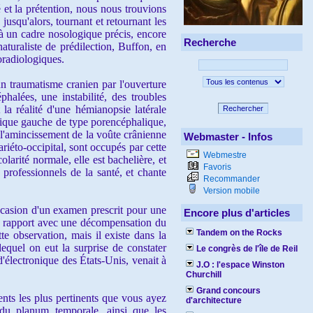
et la prétention, nous nous trouvions
usqu'alors, tournant et retournant les
 à un cadre nosologique précis, encore
Recherche
aturaliste de prédilection, Buffon, en
oradiologiques.
 traumatisme cranien par l'ouverture
alées, une instabilité, des troubles
la réalité d'une hémianopsie latérale
Rechercher
rique gauche de type porencéphalique,
 l'amincissement de la voûte crânienne
Webmaster - Infos
ariéto-occipital, sont occupés par cette
Webmestre
olarité normale, elle est bachelière, et
Favoris
s professionnels de la santé, et chante
Recommander
Version mobile
ccasion d'un examen prescrit pour une
Encore plus d'articles
en rapport avec une décompensation du
Tandem on the Rocks
e observation, mais il existe dans la
equel on eut la surprise de constater
Le congrès de l'île de Reil
 d'électronique des États-Unis, venait à
J.O : l'espace Winston
Churchill
Grand concours
nts les plus pertinents que vous ayez
d'architecture
e du planum temporale, ainsi que les