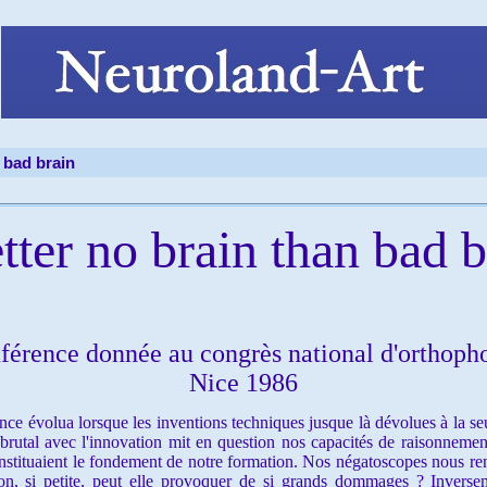
 bad brain
ter no brain than bad b
férence donnée au congrès national d'orthoph
Nice 1986
e évolua lorsque les inventions techniques jusque là dévolues à la seul
brutal avec l'innovation mit en question nos capacités de raisonnement
nstituaient le fondement de notre formation. Nos négatoscopes nous re
on, si petite, peut elle provoquer de si grands dommages ? Inverse