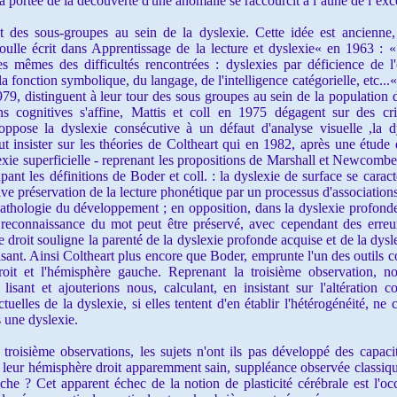
a portée de la découverte d'une anomalie se raccourcit à l’aune de l’exc
 des sous-groupes au sein de la dyslexie. Cette idée est ancienne
oulle écrit dans Apprentissage de la lecture et dyslexie« en 1963 : «
ses mêmes des difficultés rencontrées : dyslexies par déficience de 
 la fonction symbolique, du langage, de l'intelligence catégorielle, etc...
79, distinguent à leur tour des sous groupes au sein de la population 
s cognitives s'affine, Mattis et coll en 1975 dégagent sur des cr
pose la dyslexie consécutive à un défaut d'analyse visuelle ,la d
 insister sur les théories de Coltheart qui en 1982, après une étude d
xie superficielle - reprenant les propositions de Marshall et Newcombe 
nt les définitions de Boder et coll. : la dyslexie de surface se carac
ive préservation de la lecture phonétique par un processus d'associations
pathologie du développement ; en opposition, dans la dyslexie profonde, 
e reconnaissance du mot peut être préservé, avec cependant des erreur
e droit souligne la parenté de la dyslexie profonde acquise et de la dys
sant. Ainsi Coltheart plus encore que Boder, emprunte l'un des outils co
droit et l'hémisphère gauche. Reprenant la troisième observation, no
lisant et ajouterions nous, calculant, en insistant sur l'altération 
tuelles de la dyslexie, si elles tentent d'en établir l'hétérogénéité, n
 une dyslexie.
isième observations, les sujets n'ont ils pas développé des capac
t leur hémisphère droit apparemment sain, suppléance observée classiq
che ? Cet apparent échec de la notion de plasticité cérébrale est l'oc