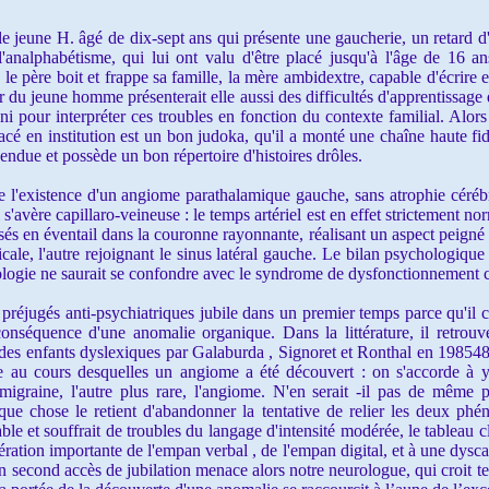
jeune H. âgé de dix-sept ans qui présente une gaucherie, un retard d'a
 l'analphabétisme, qui lui ont valu d'être placé jusqu'à l'âge de 16 
 le père boit et frappe sa famille, la mère ambidextre, capable d'écrir
r du jeune homme présenterait elle aussi des difficultés d'apprentissage d
uni pour interpréter ces troubles en fonction du contexte familial. Alor
 en institution est un bon judoka, qu'il a monté une chaîne haute fidél
pendue et possède un bon répertoire d'histoires drôles.
l'existence d'un angiome parathalamique gauche, sans atrophie céréb
s'avère capillaro-veineuse : le temps artériel est en effet strictement n
sés en éventail dans la couronne rayonnante, réalisant un aspect peigné e
icale, l'autre rejoignant le sinus latéral gauche. Le bilan psychologique
ologie ne saurait se confondre avec le syndrome de dysfonctionnement c
éjugés anti-psychiatriques jubile dans un premier temps parce qu'il c
onséquence d'une anomalie organique. Dans la littérature, il retrouv
es enfants dyslexiques par Galaburda , Signoret et Ronthal en 198548. 
 au cours desquelles un angiome a été découvert : on s'accorde à y 
a migraine, l'autre plus rare, l'angiome. N'en serait -il pas de même 
que chose le retient d'abandonner la tentative de relier les deux ph
ble et souffrait de troubles du langage d'intensité modérée, le tableau clin
ration importante de l'empan verbal , de l'empan digital, et à une dyscal
n second accès de jubilation menace alors notre neurologue, qui croit te