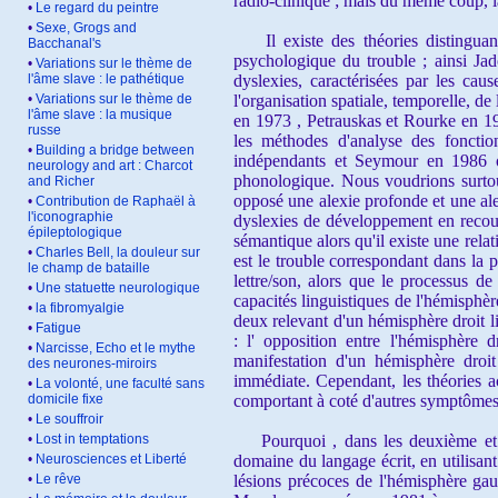
radio-clinique ; mais du même coup, l
•
Le regard du peintre
•
Sexe, Grogs and
Il existe des théories distinguant
Bacchanal's
psychologique du trouble ; ainsi Jad
•
Variations sur le thème de
l'âme slave : le pathétique
dyslexies, caractérisées par les cau
•
Variations sur le thème de
l'organisation spatiale, temporelle, de
l'âme slave : la musique
en 1973 , Petrauskas et Rourke en 19
russe
les méthodes d'analyse des fonction
•
Building a bridge between
indépendants et Seymour en 1986 op
neurology and art : Charcot
phonologique. Nous voudrions surtout
and Richer
opposé une alexie profonde et une ale
•
Contribution de Raphaël à
l'iconographie
dyslexies de développement en recoupa
épileptologique
sémantique alors qu'il existe une relat
•
Charles Bell, la douleur sur
est le trouble correspondant dans la 
le champ de bataille
lettre/son, alors que le processus d
•
Une statuette neurologique
capacités linguistiques de l'hémisphèr
•
la fibromyalgie
deux relevant d'un hémisphère droit li
•
Fatigue
: l' opposition entre l'hémisphère 
•
Narcisse, Echo et le mythe
manifestation d'un hémisphère droit 
des neurones-miroirs
immédiate. Cependant, les théories ac
•
La volonté, une faculté sans
domicile fixe
comportant à coté d'autres symptômes
•
Le souffroir
•
Lost in temptations
Pourquoi , dans les deuxième et tro
•
Neurosciences et Liberté
domaine du langage écrit, en utilisan
•
Le rêve
lésions précoces de l'hémisphère gau