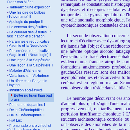
Franz van Miéris
remarquables constatations histologiqu
•
Tableaux d'une exposition
dysplasies et d'ectopies cellulaires 
•
Une histoire de bulbes
temporale et le gyrus angulaire de l
(Tulpomania) II
une telle anomalie morphologique, l'a
•
Apologie du poulpe II
cytoarchitectoniques constatées chez l
•
Le cerveau des jésuites I
•
Le cerveau des jésuites II :
La seconde observation concerne Mon
fascination et sidération
lecture et d'écriture avec dysorthogr
•
Paramnésie reduplicative
(Magritte et la Neurologie)
n'a jamais fait l'objet d'une rééducat
•
Paramnésie reduplicative
une névrite optique alcoolo tabagi
(Magritte et la Neurologie) II
l'évocation. Le tracé électroencéphal
•
Une leçon à la Salpétrière I
évidence une franche atrophie corti
•
Une leçon à la Salpétrière II
formations angiomateuses profonde
•
Maladie d'Alzheimer I
gauche.Ces réseaux sont des malforma
•
Variations sur l'Alzheimer
asymptômatiques et découvertes fortu
•
Un dîner chez Benjamin
cérébral est en règle normal au Scann
Haydon
cette observation réside dans la bila
•
Inhibition et créativité
Better no brain than bad
Le neurologue découvrant ces anomali
brain
d'autant plus qu'il s'agit d'une mal
•
Peinture et dopamine I
progressivement, ou tardivement par
•
De la Chéloniophilie I
perfusion insuffisante chronique ? L
•
De la Chéloniophilie II
structure architectonique corticale, o
•
Fiat Lux
ont observé des anomalies de la micr
•
Promenade entre virtuel et
retrouvée dans la pathologie acquise .
réel I : le champ du virtuel