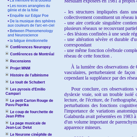
•
La mémoire et la douleur
Mesulam exposées en 1981 à propos du
•
Les noces arrangées du
génie et de la folie
- les structures impliquées dans un
•
Enquête sur Edgar Poe
collectivement constituent un réseau i
•
De la musique des sphères
- une aire corticale singulière conti
aux couleurs de l'arc-en-ciel
plusieurs réseaux se recouvrant partie
•
Between Phenomenology
- des lésions confinées à une seule rég
and Neuroscience
- une altération sévère et durable d'
•
la fatigue émotionnelle
correspondant
Conférences Neuropsy
- une même fonction cérébrale complex
Conférences de Montréal
réseau de cette fonction .
Recensions
À la lumière des observations de Gal
Projet MNM
vasculaires, perturberaient de faço
Histoire de l'albinisme
cependant la suppléance par des résea
Le touit de Schubert
Pour conclure, ces observations voul
Les pyrosis d'Emilio
Campari
dyslexie vraie, soit un trouble isolé 
lecture, de l'écriture, de l'orthograp
Le petit Carton Rouge de
Pavu Paprika
perturbations des fonctions cognitives
l'importance de variations anatomiq
Le coup de fourchette de
Galaburda avait présentées en 1983 à 
Jean Piffre
d'un volume important de parenchyme 
La page musicale de
apparence mineurs.
Jean-Luc Delut
Le Neurone cinéphile de