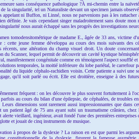
emeure sans conséquence pathologique ?À mi-chemin entre la naïveté 
 la singularité, tel un Naturaliste devant un specimen jamais observé j
 appelant ni Buffon, ni Linné, nous ne parvenions pas à les rattacher
ien définie. Je vais cependant singer maladroitement sans doute mon n
 singularité nous aurait échappé sans les progrès des investigations neur
en tomodensitométrique de madame E., âgée de 33 ans, victime d'un
re : cette jeune femme développa au cours des mois suivants des céph
 récents, une altération du champ visuel droit. Un doute concernant 
on du Scanner, lequel permit de découvrir un cavité kystique hémisphé
al, manifestement congénitale comme en témoignent l'aspect soufflé et
lutions temporales, la moitié inférieure du lobe pariétal, le carrefour p
nalité du liquide céphalo-rachidien voisin. Cette patiente a suivi une sc
age, qu'il soit parlé ou écrit. Elle est droitière, enseigne à des futur
ement fréquent : on les découvre le plus souvent fortuitement à l'o
 parfois au cours du bilan d'une épilepsie, de céphalées, de troubles 
e. Leurs dimensions sont rarement aussi impressionnantes que dans cett
nt un patient âgé de 75 ans ayant subi un traumatisme crânien, chez l
 alerte vieillard, ingénieur, avait fondé l'une des premières entreprises
yglotte et jouait de cinq instruments de musique.
tion à propos de la dyslexie ? La raison en est que parmi les argume
ne constitutionnelle de la dyslexie, figurent la fameuse asymétri