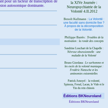
nt pour un facteur de transcription de
la XIVe Journée :
mission autosomique dominante.
Neuropsychiatrie de la
Volonté 4.II.2012
Benoît Kullmann :
La Volonté :
une faculté sans domicile fixe ?
À propos de la décomposition
de la Volonté.
Philippe Barrès :
Troubles de la
motivation : la ronde des concepts
Sandrine Louchart de la Chapelle :
Névrose obsessionnelle : une
maladie de la Volonté
Bruno Giordana :
Le surhomme et
les excès de la volonté maniaque :
Fredéric Nietzsche et les
antinomies existentielles
Patrick Amoyel : la volonté,
Spinoza, Freud, Lacan, le Vide et le
Yin du rein chinois
Éditions BKNeuroland
Éditions BKNeuroland