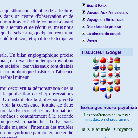
Esprit Faux
cquisition considérable de la lecture,
Voyage Aux Amériques
ans dans un centre d'observation et de
Voyage en Sinistrosie
e en miroir avec facilité comme Léonard
e la lecture et de l'écriture, mais nous
Dossiers de presse
s qu'il a seize ans, quelqu'un remarque
Le ciment du couple
ité tout seul, et qu'il tue le temps en
Voeux
Traducteur Google
rale. Un bilan angiographique précise
ormal ; en revanche au temps suivant on
t radiaire ; ces vaisseaux sont drainés
 et orthophonique insiste sur l'absence
érébral mineur.
roit découvrir la démonstration que la
e la publication de cinq observations
Un instant plus tard, il se surprend à
voir la coexistence fortuite de deux
Échanges neuro-psychiatr
pour la dyslexie et les malformations
Les conférences neuro-psy :
énomènes : contrairement à la seconde
introduction et programme
ique est ici particulier : la dyslexie -
culie majeure : l'intensité des troubles
la XIe Journée : Croyance
nir un syndrome particulier, une entité