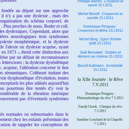
eptionnel.
Philippe Barrès :
Croyance et
savoir
15.I.2011
, fondée au départ sur une approche
Michel Benoît :
Croyances et
 il n'y a pas une dyslexie , mais des
suicide
15.I.2011
l'organisation du schéma corporel, de
« . Plus proches de nous, Boder et coll.
Dominique Pringuey :
Croyances et délire
15.I.2011
des dyslexiques. Cependant, alors que
itères neurologiques trois syndromes
Michel Borg :
Egon Schiele
yslexie morphémique, et la dyslexie
(pdf) 15.I.2011
e l'alexie ou dyslexie acquise, ayant
en 1973 -, étend cette distinction aux
Saïd Bensakel :
Diables et
démons au cinéma
15.I.2011
térise par un défaut de reconnaissance
 lettres/sons ; la dyslexie dyséidétique
Benoît Kullmann :
Incrédulité
acquise, l'altération concerne le lien
15.I.2011
s sémantiques. Coltheart traitant des
lexie dysphonétique d'évolution, toutes
la XIIe Journée : le Rêve
nceptuels les plus utilisés aujourd'hui
7.V.2011
us pourrions être tentés d'y voir la
considérable de la rétention mnésique
Dominique Pringuey :
Phénoménologie du rêve 7.5.2011
e concernent pas d'éventuels syndromes
Faredj Cherik : Clinique du rêve
7.5.2011
ités normales ou subnormales dans le
uement chez les enfants présentant des
Sandrine Louchard de la Chapelle :
7.5.2011
casion de rappeler les conceptions de