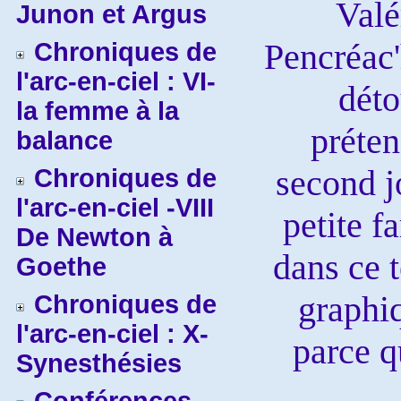
Valé
Junon et Argus
Pencréac'
Chroniques de
l'arc-en-ciel : VI-
déto
la femme à la
préten
balance
second j
Chroniques de
l'arc-en-ciel -VIII
petite f
De Newton à
dans ce 
Goethe
graphiq
Chroniques de
l'arc-en-ciel : X-
parce qu
Synesthésies