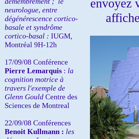
envoyez v
démembrement ;
le
neurologue, entre
affich
dégénérescence cortico-
basale et syndrôme
cortico-basal :
IUGM,
Montréal 9H-12h
17/09/08 Conférence
Pierre Lemarquis
:
la
cognition motrice à
travers l'exemple de
Glenn Gould
Centre des
Sciences de Montreal
22/09/08
Conférences
Benoit Kullmann :
les