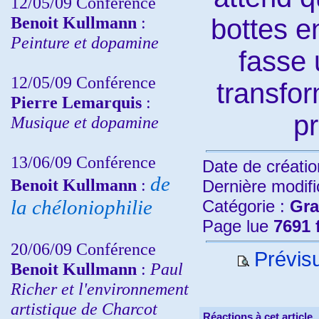
12/05/09 Conférence
Benoit Kullmann
:
bottes e
Peinture et dopamine
fasse 
12/05/09 Conférence
transfo
Pierre Lemarquis
:
p
Musique et dopamine
13/06/09 Conférence
Date de créatio
de
Benoit Kullmann
:
Dernière modifi
la chéloniophilie
Catégorie :
Gra
Page lue
7691 
20/06/09 Conférence
Prévisu
Benoit Kullmann
:
Paul
Richer et l'environnement
artistique de Charcot
Réactions à cet article