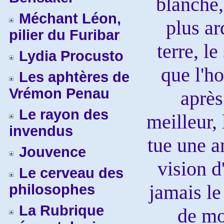
blanche,
Méchant Léon,
plus a
pilier du Furibar
terre, l
Lydia Procusto
que l'h
Les aphtères de
Vrémon Penau
après
Le rayon des
meilleur,
invendus
tue une a
Jouvence
vision d
Le cerveau des
jamais le
philosophes
La Rubrique
de mo