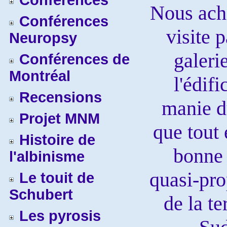
Conférences
Nous ache
Conférences
visite 
Neuropsy
galeri
Conférences de
Montréal
l'édifi
Recensions
manie du
Projet MNM
que tout 
Histoire de
bonne 
l'albinisme
quasi-pro
Le touit de
Schubert
de la te
Les pyrosis