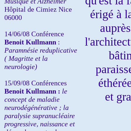
qu'est la
Musique et Alzheimer
Hôpital de Cimiez Nice
érigé à 
06000
auprès
14/06/08 Conférence
l'architec
Benoit Kullmann
:
Paramnésie reduplicative
bâti
( Magritte et la
neurologie)
paraiss
éthérée
15/09/08
Conférences
Benoit Kullmann :
l
e
et
gra
concept de maladie
neurodégénérative ; la
paralysie supranucléaire
progressive, naissance et