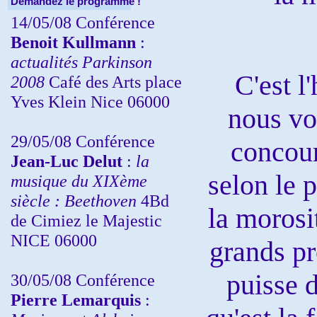
Demandez le programme !
14/05/08 Conférence
Benoit Kullmann
:
actualités Parkinson
C'est l
2008
Café des Arts place
Yves Klein Nice 06000
nous vo
29/05/08 Conférence
concour
Jean-Luc Delut
:
la
selon le 
musique du XIXème
siècle : Beethoven
4Bd
la morosi
de Cimiez le Majestic
NICE 06000
grands pr
puisse d
30/05/08 Conférence
Pierre Lemarquis
: