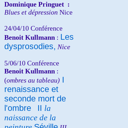
Dominique Pringuet
:
Blues et dépression
Nice
24/04/10
Conférence
Les
Benoit Kullmann
:
dysprosodies,
Nice
5/06/10
Conférence
Benoit Kullmann
:
I
(
ombres au tableau)
renaissance et
seconde mort de
l'ombre
II
la
naissance de la
peinture
Séville
III