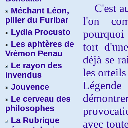
C'est au
Méchant Léon,
l'on co
pilier du Furibar
Lydia Procusto
pourquoi 
Les aphtères de
tort d'un
Vrémon Penau
déjà se ra
Le rayon des
les orteil
invendus
Légende 
Jouvence
démont
Le cerveau des
philosophes
provocati
La Rubrique
avec toute