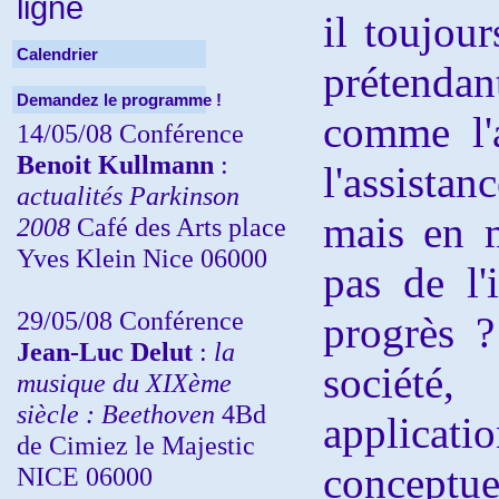
ligne
il toujou
Calendrier
prétendan
Demandez le programme !
comme l'a
14/05/08 Conférence
Benoit Kullmann
:
l'assista
actualités Parkinson
mais en 
2008
Café des Arts place
Yves Klein Nice 06000
pas de l'
29/05/08 Conférence
progrès ?
Jean-Luc Delut
:
la
société
musique du XIXème
siècle : Beethoven
4Bd
applicati
de Cimiez le Majestic
conceptu
NICE 06000