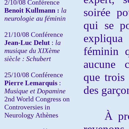
2/10/08
Conférence
soirée p
Benoit Kullmann :
la
neurologie au féminin
qui se p
21/10/08 Conférence
expliqua
Jean-Luc Delut
:
la
féminin q
musique du XIXème
siècle : Schubert
aucune c
25/10/08 Conférence
que troi
Pierre Lemarquis
:
des garço
Musique et Dopamine
2nd World Congress on
Controversies in
À propo
Neurology Athènes
revenons