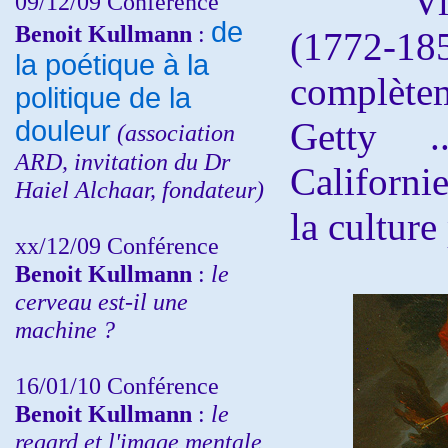
Vince
09/12/09 Conférence
de
Benoit Kullmann
:
(1772-
la poétique à la
complète
politique de la
douleur
Getty .
(
association
ARD,
invitation
du Dr
Californie
Haiel Alchaar, fondateur)
la culture
xx/12/09 Conférence
Benoit Kullmann
:
le
cerveau est-il une
machine ?
16/01/10 Conférence
Benoit Kullmann
:
le
regard et l'image mentale