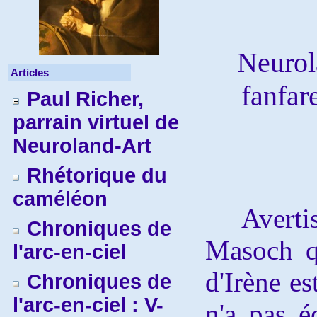
Neurola
Articles
fanfare
Paul Richer,
parrain virtuel de
Neuroland-Art
Rhétorique du
caméléon
Avertiss
Chroniques de
Masoch qu
l'arc-en-ciel
d'Irène es
Chroniques de
l'arc-en-ciel : V-
n'a pas é