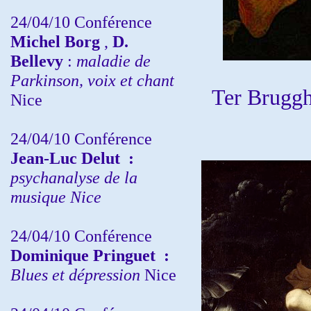
24/04/10
Conférence
Michel Borg
,
D.
Bellevy
:
maladie de
Parkinson, voix et chant
Ter Bruggh
Nice
24/04/10
Conférence
Jean-Luc Delut
:
psychanalyse de la
musique
Nice
24/04/10
Conférence
Dominique Pringuet
:
Blues et dépression
Nice