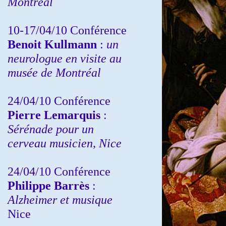
Montréal
10-17/04/10
Conférence
Benoit Kullmann
:
un
neurologue en visite au
musée de Montréal
24/04/10
Conférence
Pierre Lemarquis
:
Sérénade pour un
cerveau musicien, Nice
24/04/10
Conférence
Philippe Barrès
:
Alzheimer et musique
Nice