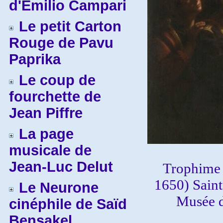
d'Emilio Campari
Le petit Carton
Rouge de Pavu
Paprika
Le coup de
fourchette de
Jean Piffre
La page
musicale de
Jean-Luc Delut
Trophime 
1650) Saint
Le Neurone
Musée d
cinéphile de Saïd
Bensakel