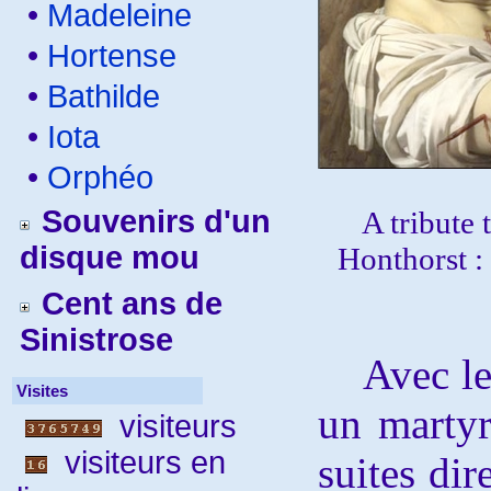
•
Madeleine
•
Hortense
•
Bathilde
•
Iota
•
Orphéo
Souvenirs d'un
A tribute 
disque mou
Honthorst :
Cent ans de
Sinistrose
Avec les 
Visites
un martyr
visiteurs
visiteurs en
suites dir