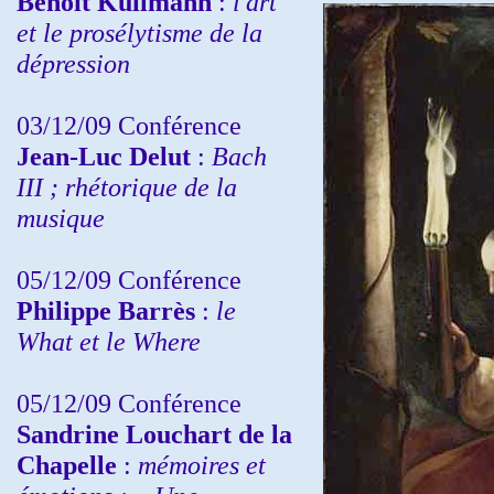
Benoit Kullmann
:
l'art
et le prosélytisme de la
dépression
03/12/09 Conférence
Jean-Luc Delut
:
Bach
III ; rhétorique de la
musique
05/12/09 Conférence
Philippe Barrès
:
le
What et le Where
05/12/09 Conférence
Sandrine
Louchart de la
Chapelle
:
mémoires et