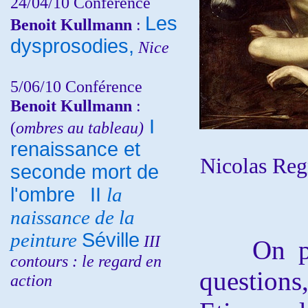
24/04/10
Conférence
Les
Benoit Kullmann
:
dysprosodies,
Nice
5/06/10
Conférence
Benoit Kullmann
:
I
(
ombres au tableau)
renaissance et
Nicolas Reg
seconde mort de
l'ombre
II
la
naissance de la
peinture
Séville
III
On peut
contours : le regard en
questions
action