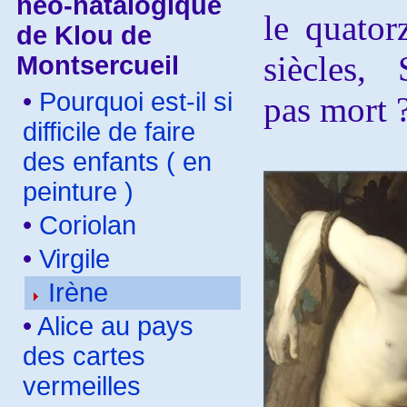
néo-natalogique
le quator
de Klou de
siècles, 
Montsercueil
•
Pourquoi est-il si
pas mort 
difficile de faire
des enfants ( en
peinture )
•
Coriolan
•
Virgile
Irène
•
Alice au pays
des cartes
vermeilles