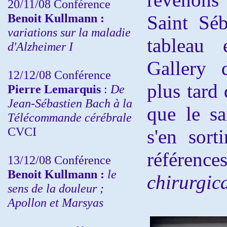
20/11/08
Conférence
Benoit Kullmann :
Saint Séb
variations sur la maladie
tableau 
d'Alzheimer I
Gallery 
12/12/08 Conférence
plus tard 
Pierre Lemarquis
:
De
Jean-Sébastien Bach à la
que le s
Télécommande cérébrale
CVCI
s'en sort
référenc
13/12/08
Conférence
Benoit Kullmann :
le
chirurgic
sens de la douleur ;
Apollon et Marsyas