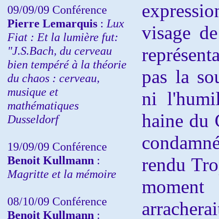
expressi
09/09/09 Conférence
Pierre Lemarquis
:
Lux
visage de
Fiat : Et la lumière fut:
"J.S.Bach, du cerveau
représent
bien tempéré à la théorie
pas la sou
du chaos : cerveau,
musique et
ni l'humi
mathématiques
haine
du 
Dusseldorf
condamné,
19/09/09 Conférence
Benoit Kullmann
:
rendu Tro
Magritte et la mémoire
moment d
08/10/09 Conférence
arracherai
Benoit Kullmann
: